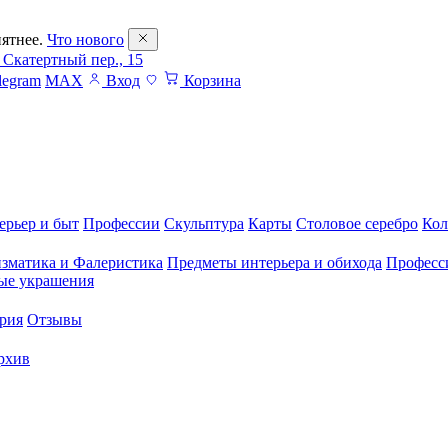
ятнее.
Что нового
 Скатертный пер., 15
legram
MAX
Вход
Корзина
ерьер и быт
Профессии
Скульптура
Карты
Столовое серебро
Кол
зматика и Фалеристика
Предметы интерьера и обихода
Професс
ые украшения
рия
Отзывы
рхив