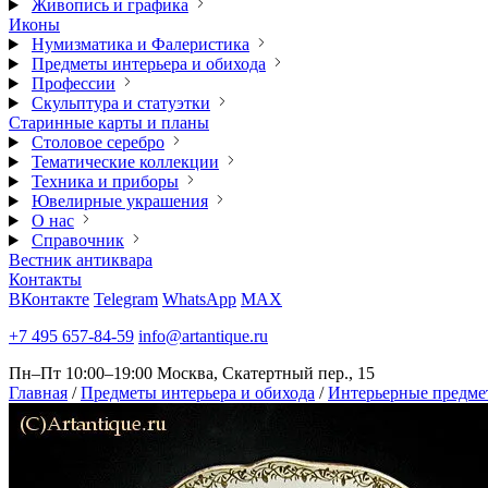
Живопись и графика
Иконы
Нумизматика и Фалеристика
Предметы интерьера и обихода
Профессии
Скульптура и статуэтки
Старинные карты и планы
Столовое серебро
Тематические коллекции
Техника и приборы
Ювелирные украшения
О нас
Справочник
Вестник антиквара
Контакты
ВКонтакте
Telegram
WhatsApp
MAX
+7 495 657-84-59
info@artantique.ru
Пн–Пт 10:00–19:00
Москва, Скатертный пер., 15
Главная
/
Предметы интерьера и обихода
/
Интерьерные предме