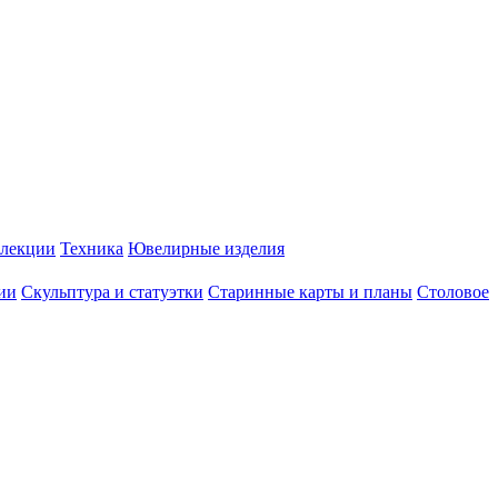
лекции
Техника
Ювелирные изделия
ии
Скульптура и статуэтки
Старинные карты и планы
Столовое