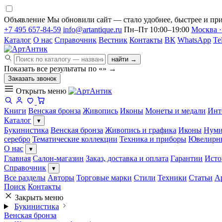
Объявление
Мы обновили сайт — стало удобнее, быстрее и при
+7 495 657-84-59
info@artantique.ru
Пн–Пт 10:00–19:00
Москва ·
Каталог
О нас
Справочник
Вестник
Контакты
ВК
WhatsApp
Te
найти →
Показать все результаты по «
»
→
Заказать звонок
Открыть меню
Книги
Венская бронза
Живопись
Иконы
Монеты и медали
Инт
Каталог
▾
Букинистика
Венская бронза
Живопись и графика
Иконы
Нуми
серебро
Тематические коллекции
Техника и приборы
Ювелирн
О нас
▾
Главная
Салон-магазин
Заказ, доставка и оплата
Гарантии
Исто
Справочник
▾
Все разделы
Авторы
Торговые марки
Стили
Техники
Статьи
А
Поиск
Контакты
Закрыть меню
Букинистика
Венская бронза