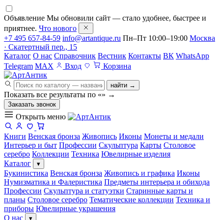
Объявление
Мы обновили сайт — стало удобнее, быстрее и
приятнее.
Что нового
+7 495 657-84-59
info@artantique.ru
Пн–Пт 10:00–19:00
Москва
· Скатертный пер., 15
Каталог
О нас
Справочник
Вестник
Контакты
ВК
WhatsApp
Telegram
MAX
Вход
Корзина
найти →
Показать все результаты по «
»
→
Заказать звонок
Открыть меню
Книги
Венская бронза
Живопись
Иконы
Монеты и медали
Интерьер и быт
Профессии
Скульптура
Карты
Столовое
серебро
Коллекции
Техника
Ювелирные изделия
Каталог
▾
Букинистика
Венская бронза
Живопись и графика
Иконы
Нумизматика и Фалеристика
Предметы интерьера и обихода
Профессии
Скульптура и статуэтки
Старинные карты и
планы
Столовое серебро
Тематические коллекции
Техника и
приборы
Ювелирные украшения
О нас
▾