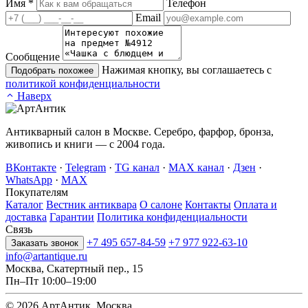
Имя
*
Телефон
Email
Сообщение
Нажимая кнопку, вы соглашаетесь с
Подобрать похожее
политикой конфиденциальности
Наверх
Антикварный салон в Москве. Серебро, фарфор, бронза,
живопись и книги — с 2004 года.
ВКонтакте
·
Telegram
·
TG канал
·
MAX канал
·
Дзен
·
WhatsApp
·
MAX
Покупателям
Каталог
Вестник антиквара
О салоне
Контакты
Оплата и
доставка
Гарантии
Политика конфиденциальности
Связь
+7 495 657-84-59
+7 977 922-63-10
Заказать звонок
info@artantique.ru
Москва, Скатертный пер., 15
Пн–Пт 10:00–19:00
© 2026 АртАнтик. Москва.