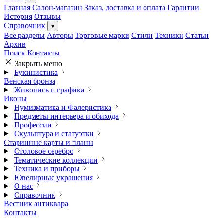
Главная
Салон-магазин
Заказ, доставка и оплата
Гарантии
История
Отзывы
Справочник
▾
Все разделы
Авторы
Торговые марки
Стили
Техники
Статьи
Архив
Поиск
Контакты
Закрыть меню
Букинистика
Венская бронза
Живопись и графика
Иконы
Нумизматика и Фалеристика
Предметы интерьера и обихода
Профессии
Скульптура и статуэтки
Старинные карты и планы
Столовое серебро
Тематические коллекции
Техника и приборы
Ювелирные украшения
О нас
Справочник
Вестник антиквара
Контакты