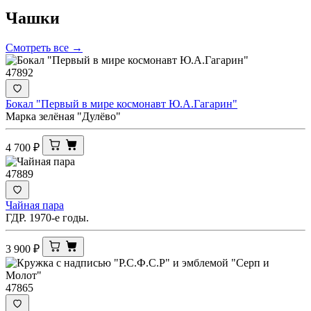
Чашки
Смотреть все →
47892
Бокал "Первый в мире космонавт Ю.А.Гагарин"
Марка зелёная "Дулёво"
4 700
₽
47889
Чайная пара
ГДР. 1970-е годы.
3 900
₽
47865