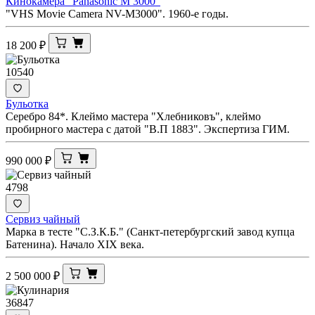
Кинокамера "Panasonic M 3000"
"VHS Movie Camera NV-M3000". 1960-е годы.
18 200
₽
10540
Бульотка
Серебро 84*. Клеймо мастера "Хлебниковъ", клеймо
пробирного мастера с датой "В.П 1883". Экспертиза ГИМ.
990 000
₽
4798
Сервиз чайный
Марка в тесте "С.З.К.Б." (Санкт-петербургский завод купца
Батенина). Начало XIX века.
2 500 000
₽
36847