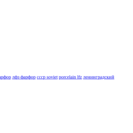
арфор
лфз фарфор
ссср soviet
porcelain lfz
ленинградский