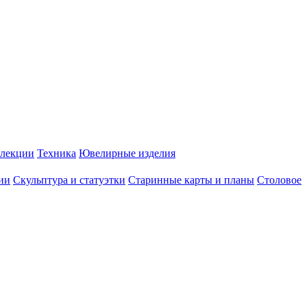
лекции
Техника
Ювелирные изделия
ии
Скульптура и статуэтки
Старинные карты и планы
Столовое