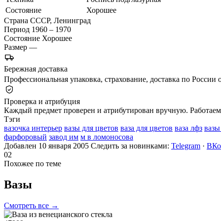
Состояние
Хорошее
Страна
СССР, Ленинград
Период
1960 – 1970
Состояние
Хорошее
Размер
—
Бережная доставка
Профессиональная упаковка, страхование, доставка по России о
Проверка и атрибуция
Каждый предмет проверен и атрибутирован вручную. Работаем 
Тэги
вазочка интерьер
вазы для цветов
ваза для цветов
ваза лфз
вазы
фарфоровый
завод им
м в ломоносова
Добавлен 10 января 2005
Следить за новинками:
Telegram
·
ВКо
02
Похожее по теме
Вазы
Смотреть все →