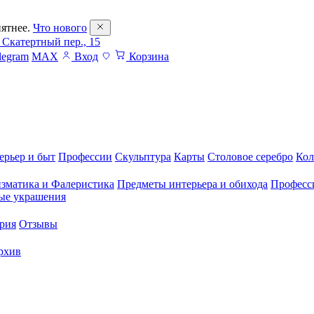
ятнее.
Что нового
 Скатертный пер., 15
legram
MAX
Вход
Корзина
ерьер и быт
Профессии
Скульптура
Карты
Столовое серебро
Кол
зматика и Фалеристика
Предметы интерьера и обихода
Професс
ые украшения
рия
Отзывы
рхив