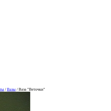
ты
/
Вазы
/
Ваза "Веточки"