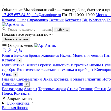
Объявление
Мы обновили сайт — стало удобнее, быстрее и при
+7 495 657-84-59
info@artantique.ru
Пн–Пт 10:00–19:00
Москва ·
Каталог
О нас
Справочник
Вестник
Контакты
ВК
WhatsApp
Te
найти →
Показать все результаты по «
»
→
Заказать звонок
Открыть меню
Книги
Венская бронза
Живопись
Иконы
Монеты и медали
Инт
Каталог
▾
Букинистика
Венская бронза
Живопись и графика
Иконы
Нуми
серебро
Тематические коллекции
Техника и приборы
Ювелирн
О нас
▾
Главная
Салон-магазин
Заказ, доставка и оплата
Гарантии
Исто
Справочник
▾
Все разделы
Авторы
Торговые марки
Стили
Техники
Статьи
А
Поиск
Контакты
Закрыть меню
Букинистика
Венская бронза