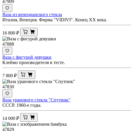
47909
Ваза из венецианского стекла
Италия, Венеция. Фирма "VIDIVI". Конец ХХ века.
16 800
₽
47888
Ваза с фигурой девушки
Клеймо производителя в тесте.
7 800
₽
47830
Ваза уранового стекла "Спутник"
СССР. 1960-е годы.
14 000
₽
47829