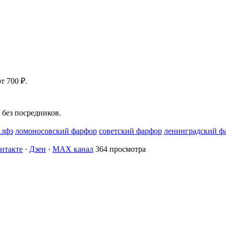
т 700 ₽.
без посредников.
 лфз
ломоносовский фарфор
советский фарфор
ленинградский ф
нтакте
·
Дзен
·
MAX канал
364 просмотра