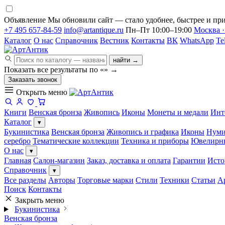
Объявление
Мы обновили сайт — стало удобнее, быстрее и при
+7 495 657-84-59
info@artantique.ru
Пн–Пт 10:00–19:00
Москва ·
Каталог
О нас
Справочник
Вестник
Контакты
ВК
WhatsApp
Te
найти →
Показать все результаты по «
»
→
Заказать звонок
Открыть меню
Книги
Венская бронза
Живопись
Иконы
Монеты и медали
Инт
Каталог
▾
Букинистика
Венская бронза
Живопись и графика
Иконы
Нуми
серебро
Тематические коллекции
Техника и приборы
Ювелирн
О нас
▾
Главная
Салон-магазин
Заказ, доставка и оплата
Гарантии
Исто
Справочник
▾
Все разделы
Авторы
Торговые марки
Стили
Техники
Статьи
А
Поиск
Контакты
Закрыть меню
Букинистика
Венская бронза