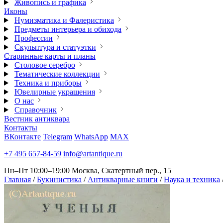
Живопись и графика
Иконы
Нумизматика и Фалеристика
Предметы интерьера и обихода
Профессии
Скульптура и статуэтки
Старинные карты и планы
Столовое серебро
Тематические коллекции
Техника и приборы
Ювелирные украшения
О нас
Справочник
Вестник антиквара
Контакты
ВКонтакте
Telegram
WhatsApp
MAX
+7 495 657-84-59
info@artantique.ru
Пн–Пт 10:00–19:00
Москва, Скатертный пер., 15
Главная
/
Букинистика
/
Антикварные книги
/
Наука и техника