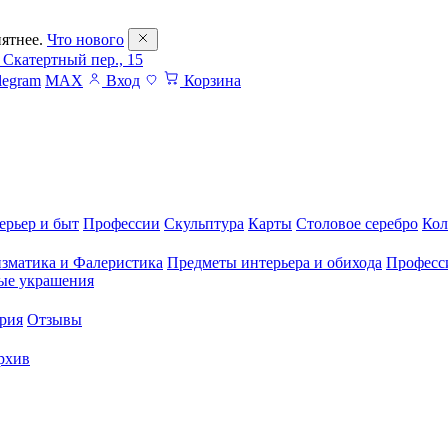
ятнее.
Что нового
 Скатертный пер., 15
legram
MAX
Вход
Корзина
ерьер и быт
Профессии
Скульптура
Карты
Столовое серебро
Кол
зматика и Фалеристика
Предметы интерьера и обихода
Професс
ые украшения
рия
Отзывы
рхив