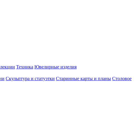
лекции
Техника
Ювелирные изделия
ии
Скульптура и статуэтки
Старинные карты и планы
Столовое