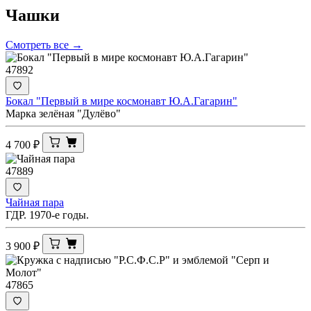
Чашки
Смотреть все →
47892
Бокал "Первый в мире космонавт Ю.А.Гагарин"
Марка зелёная "Дулёво"
4 700
₽
47889
Чайная пара
ГДР. 1970-е годы.
3 900
₽
47865