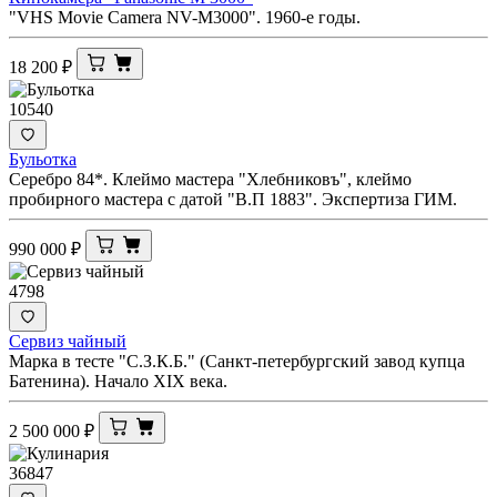
"VHS Movie Camera NV-M3000". 1960-е годы.
18 200
₽
10540
Бульотка
Серебро 84*. Клеймо мастера "Хлебниковъ", клеймо
пробирного мастера с датой "В.П 1883". Экспертиза ГИМ.
990 000
₽
4798
Сервиз чайный
Марка в тесте "С.З.К.Б." (Санкт-петербургский завод купца
Батенина). Начало XIX века.
2 500 000
₽
36847