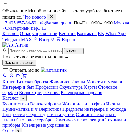
Объявление
Мы обновили сайт — стало удобнее, быстрее и
приятнее.
Что нового
+7 495 657-84-59
info@artantique.ru
Пн–Пт 10:00–19:00
Москва
· Скатертный пер., 15
Каталог
О нас
Справочник
Вестник
Контакты
ВК
WhatsApp
Telegram
MAX
Вход
Корзина
найти →
Показать все результаты по «
»
→
Заказать звонок
Открыть меню
Книги
Венская бронза
Живопись
Иконы
Монеты и медали
Интерьер и быт
Профессии
Скульптура
Карты
Столовое
серебро
Коллекции
Техника
Ювелирные изделия
Каталог
▾
Букинистика
Венская бронза
Живопись и графика
Иконы
Нумизматика и Фалеристика
Предметы интерьера и обихода
Профессии
Скульптура и статуэтки
Старинные карты и
планы
Столовое серебро
Тематические коллекции
Техника и
приборы
Ювелирные украшения
О нас
▾