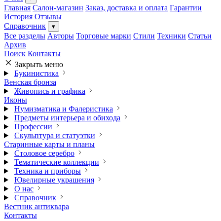
Главная
Салон-магазин
Заказ, доставка и оплата
Гарантии
История
Отзывы
Справочник
▾
Все разделы
Авторы
Торговые марки
Стили
Техники
Статьи
Архив
Поиск
Контакты
Закрыть меню
Букинистика
Венская бронза
Живопись и графика
Иконы
Нумизматика и Фалеристика
Предметы интерьера и обихода
Профессии
Скульптура и статуэтки
Старинные карты и планы
Столовое серебро
Тематические коллекции
Техника и приборы
Ювелирные украшения
О нас
Справочник
Вестник антиквара
Контакты