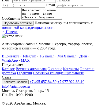
Имя
*
Телефон
Email
Сообщение
Нажимая кнопку, вы соглашаетесь с
Подобрать похожее
политикой конфиденциальности
Наверх
Антикварный салон в Москве. Серебро, фарфор, бронза,
живопись и книги — с 2004 года.
ВКонтакте
·
Telegram
·
TG канал
·
MAX канал
·
Дзен
·
WhatsApp
·
MAX
Покупателям
Каталог
Вестник антиквара
О салоне
Контакты
Оплата и
доставка
Гарантии
Политика конфиденциальности
Связь
+7 495 657-84-59
+7 977 922-63-10
Заказать звонок
info@artantique.ru
Москва, Скатертный пер., 15
Пн–Пт 10:00–19:00
© 2026 АртАнтик. Москва.