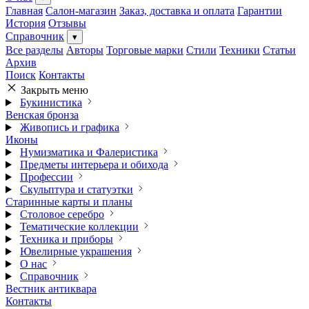
Главная
Салон-магазин
Заказ, доставка и оплата
Гарантии
История
Отзывы
Справочник
▾
Все разделы
Авторы
Торговые марки
Стили
Техники
Статьи
Архив
Поиск
Контакты
Закрыть меню
Букинистика
Венская бронза
Живопись и графика
Иконы
Нумизматика и Фалеристика
Предметы интерьера и обихода
Профессии
Скульптура и статуэтки
Старинные карты и планы
Столовое серебро
Тематические коллекции
Техника и приборы
Ювелирные украшения
О нас
Справочник
Вестник антиквара
Контакты