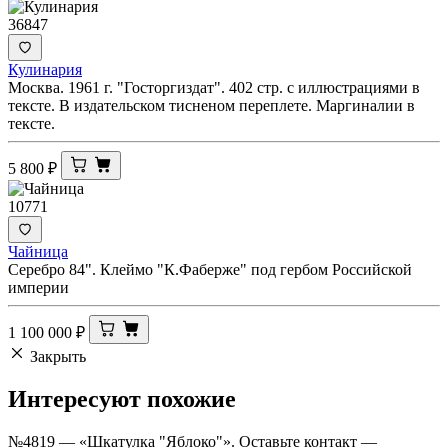
36847
Кулинария
Москва. 1961 г. "Госторгиздат". 402 стр. с иллюстрациями в
тексте. В издательском тисненом переплете. Маргиналии в
тексте.
5 800
₽
10771
Чайница
Серебро 84". Клеймо "К.Фаберже" под гербом Российской
империи
1 100 000
₽
Закрыть
Интересуют
похожие
№4819 — «Шкатулка "Яблоко"». Оставьте контакт —