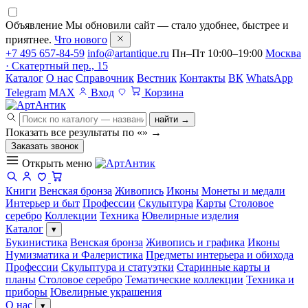
Объявление
Мы обновили сайт — стало удобнее, быстрее и
приятнее.
Что нового
+7 495 657-84-59
info@artantique.ru
Пн–Пт 10:00–19:00
Москва
· Скатертный пер., 15
Каталог
О нас
Справочник
Вестник
Контакты
ВК
WhatsApp
Telegram
MAX
Вход
Корзина
найти →
Показать все результаты по «
»
→
Заказать звонок
Открыть меню
Книги
Венская бронза
Живопись
Иконы
Монеты и медали
Интерьер и быт
Профессии
Скульптура
Карты
Столовое
серебро
Коллекции
Техника
Ювелирные изделия
Каталог
▾
Букинистика
Венская бронза
Живопись и графика
Иконы
Нумизматика и Фалеристика
Предметы интерьера и обихода
Профессии
Скульптура и статуэтки
Старинные карты и
планы
Столовое серебро
Тематические коллекции
Техника и
приборы
Ювелирные украшения
О нас
▾