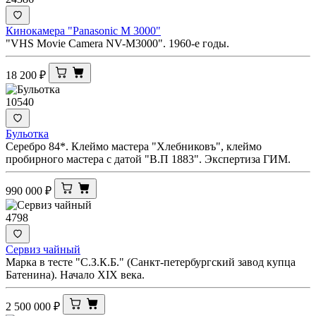
Кинокамера "Panasonic M 3000"
"VHS Movie Camera NV-M3000". 1960-е годы.
18 200
₽
10540
Бульотка
Серебро 84*. Клеймо мастера "Хлебниковъ", клеймо
пробирного мастера с датой "В.П 1883". Экспертиза ГИМ.
990 000
₽
4798
Сервиз чайный
Марка в тесте "С.З.К.Б." (Санкт-петербургский завод купца
Батенина). Начало XIX века.
2 500 000
₽