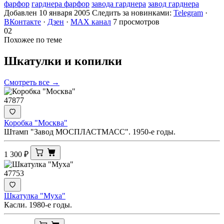
фарфор
гарднера фарфор
завода гарднера
завод гарднера
Добавлен 10 января 2005
Следить за новинками:
Telegram
·
ВКонтакте
·
Дзен
·
MAX канал
7 просмотров
02
Похожее по теме
Шкатулки и
копилки
Смотреть все →
47877
Коробка "Москва"
Штамп "Завод МОСПЛАСТМАСС". 1950-е годы.
1 300
₽
47753
Шкатулка "Муха"
Касли. 1980-е годы.