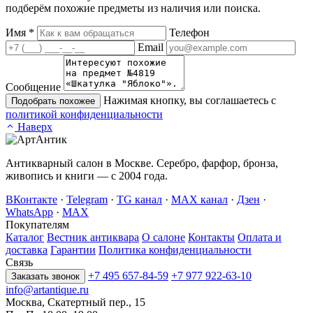
подберём похожие предметы из наличия или поиска.
Имя
*
Телефон
Email
Сообщение
Нажимая кнопку, вы соглашаетесь с
Подобрать похожее
политикой конфиденциальности
Наверх
Антикварный салон в Москве. Серебро, фарфор, бронза,
живопись и книги — с 2004 года.
ВКонтакте
·
Telegram
·
TG канал
·
MAX канал
·
Дзен
·
WhatsApp
·
MAX
Покупателям
Каталог
Вестник антиквара
О салоне
Контакты
Оплата и
доставка
Гарантии
Политика конфиденциальности
Связь
+7 495 657-84-59
+7 977 922-63-10
Заказать звонок
info@artantique.ru
Москва, Скатертный пер., 15