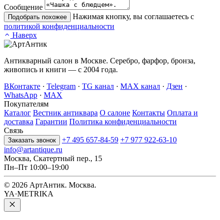
Сообщение
Нажимая кнопку, вы соглашаетесь с
Подобрать похожее
политикой конфиденциальности
Наверх
Антикварный салон в Москве. Серебро, фарфор, бронза,
живопись и книги — с 2004 года.
ВКонтакте
·
Telegram
·
TG канал
·
MAX канал
·
Дзен
·
WhatsApp
·
MAX
Покупателям
Каталог
Вестник антиквара
О салоне
Контакты
Оплата и
доставка
Гарантии
Политика конфиденциальности
Связь
+7 495 657-84-59
+7 977 922-63-10
Заказать звонок
info@artantique.ru
Москва, Скатертный пер., 15
Пн–Пт 10:00–19:00
© 2026 АртАнтик. Москва.
YA·METRIKA