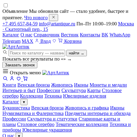
Объявление
Мы обновили сайт — стало удобнее, быстрее и
приятнее.
Что нового
+7 495 657-84-59
info@artantique.ru
Пн–Пт 10:00–19:00
Москва
· Скатертный пер., 15
Каталог
О нас
Справочник
Вестник
Контакты
ВК
WhatsApp
Telegram
MAX
Вход
Корзина
найти →
Показать все результаты по «
»
→
Заказать звонок
Открыть меню
Книги
Венская бронза
Живопись
Иконы
Монеты и медали
Интерьер и быт
Профессии
Скульптура
Карты
Столовое
серебро
Коллекции
Техника
Ювелирные изделия
Каталог
▾
Букинистика
Венская бронза
Живопись и графика
Иконы
Нумизматика и Фалеристика
Предметы интерьера и обихода
Профессии
Скульптура и статуэтки
Старинные карты и
планы
Столовое серебро
Тематические коллекции
Техника и
приборы
Ювелирные украшения
О нас
▾