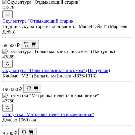
47879
Скульптура "Отдыхающий старик"
Подпись скульптора на основании: "Marcel Début" (Марселя
Дебю)
68 500
₽
47869
Скульптура "Голый мальчик с посохом" (Пастушок)
Клеймо "VB" (Вильгельм Биссен -1836-1913)
196 000
₽
47750
Статуэтка "Матрёшка-невеста в кокошнике"
Дулёво 1969 год
9 300
₽