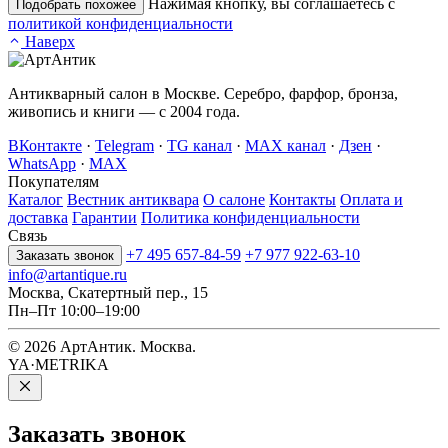
Нажимая кнопку, вы соглашаетесь с
Подобрать похожее
политикой конфиденциальности
Наверх
Антикварный салон в Москве. Серебро, фарфор, бронза,
живопись и книги — с 2004 года.
ВКонтакте
·
Telegram
·
TG канал
·
MAX канал
·
Дзен
·
WhatsApp
·
MAX
Покупателям
Каталог
Вестник антиквара
О салоне
Контакты
Оплата и
доставка
Гарантии
Политика конфиденциальности
Связь
+7 495 657-84-59
+7 977 922-63-10
Заказать звонок
info@artantique.ru
Москва, Скатертный пер., 15
Пн–Пт 10:00–19:00
© 2026 АртАнтик. Москва.
YA·METRIKA
Заказать
звонок