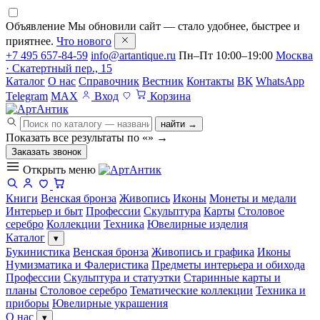
Объявление
Мы обновили сайт — стало удобнее, быстрее и
приятнее.
Что нового
+7 495 657-84-59
info@artantique.ru
Пн–Пт 10:00–19:00
Москва
· Скатертный пер., 15
Каталог
О нас
Справочник
Вестник
Контакты
ВК
WhatsApp
Telegram
MAX
Вход
Корзина
найти →
Показать все результаты по «
»
→
Заказать звонок
Открыть меню
Книги
Венская бронза
Живопись
Иконы
Монеты и медали
Интерьер и быт
Профессии
Скульптура
Карты
Столовое
серебро
Коллекции
Техника
Ювелирные изделия
Каталог
▾
Букинистика
Венская бронза
Живопись и графика
Иконы
Нумизматика и Фалеристика
Предметы интерьера и обихода
Профессии
Скульптура и статуэтки
Старинные карты и
планы
Столовое серебро
Тематические коллекции
Техника и
приборы
Ювелирные украшения
О нас
▾