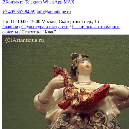
ВКонтакте
Telegram
WhatsApp
MAX
+7 495 657-84-59
info@artantique.ru
Пн–Пт 10:00–19:00
Москва, Скатертный пер., 15
Главная
/
Скульптура и статуэтки
/
Различные антикварные
сюжеты
/
Статуэтка "Квас"