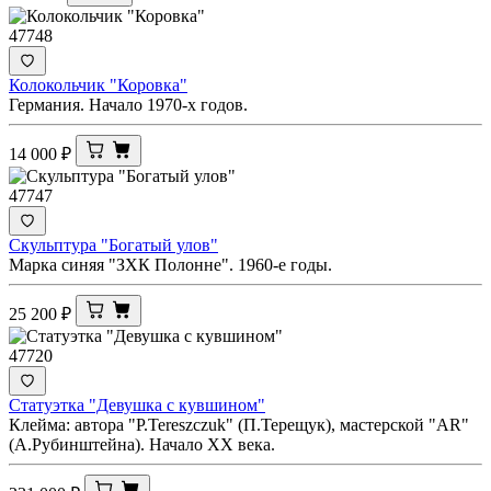
47748
Колокольчик "Коровка"
Германия. Начало 1970-х годов.
14 000
₽
47747
Скульптура "Богатый улов"
Марка синяя "ЗХК Полонне". 1960-е годы.
25 200
₽
47720
Статуэтка "Девушка с кувшином"
Клейма: автора "Р.Tereszczuk" (П.Терещук), мастерской "AR"
(А.Рубинштейна). Начало ХХ века.