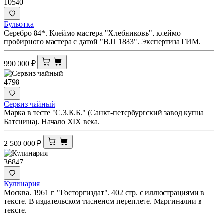
10540
Бульотка
Серебро 84*. Клеймо мастера "Хлебниковъ", клеймо
пробирного мастера с датой "В.П 1883". Экспертиза ГИМ.
990 000
₽
4798
Сервиз чайный
Марка в тесте "С.З.К.Б." (Санкт-петербургский завод купца
Батенина). Начало XIX века.
2 500 000
₽
36847
Кулинария
Москва. 1961 г. "Госторгиздат". 402 стр. с иллюстрациями в
тексте. В издательском тисненом переплете. Маргиналии в
тексте.