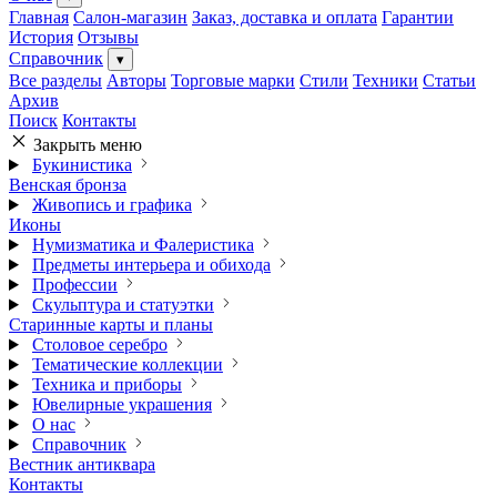
Главная
Салон-магазин
Заказ, доставка и оплата
Гарантии
История
Отзывы
Справочник
▾
Все разделы
Авторы
Торговые марки
Стили
Техники
Статьи
Архив
Поиск
Контакты
Закрыть меню
Букинистика
Венская бронза
Живопись и графика
Иконы
Нумизматика и Фалеристика
Предметы интерьера и обихода
Профессии
Скульптура и статуэтки
Старинные карты и планы
Столовое серебро
Тематические коллекции
Техника и приборы
Ювелирные украшения
О нас
Справочник
Вестник антиквара
Контакты