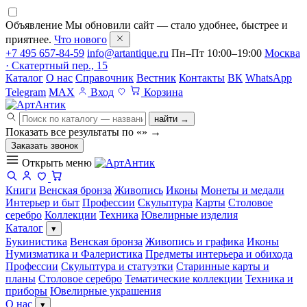
Объявление
Мы обновили сайт — стало удобнее, быстрее и
приятнее.
Что нового
+7 495 657-84-59
info@artantique.ru
Пн–Пт 10:00–19:00
Москва
· Скатертный пер., 15
Каталог
О нас
Справочник
Вестник
Контакты
ВК
WhatsApp
Telegram
MAX
Вход
Корзина
найти →
Показать все результаты по «
»
→
Заказать звонок
Открыть меню
Книги
Венская бронза
Живопись
Иконы
Монеты и медали
Интерьер и быт
Профессии
Скульптура
Карты
Столовое
серебро
Коллекции
Техника
Ювелирные изделия
Каталог
▾
Букинистика
Венская бронза
Живопись и графика
Иконы
Нумизматика и Фалеристика
Предметы интерьера и обихода
Профессии
Скульптура и статуэтки
Старинные карты и
планы
Столовое серебро
Тематические коллекции
Техника и
приборы
Ювелирные украшения
О нас
▾