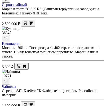
Сервиз чайный
Марка в тесте "С.З.К.Б." (Санкт-петербургский завод купца
Батенина). Начало XIX века.
2 500 000
₽
36847
Кулинария
Москва. 1961 г. "Госторгиздат". 402 стр. с иллюстрациями в
тексте. В издательском тисненом переплете. Маргиналии в
тексте.
5 800
₽
10771
Чайница
Серебро 84". Клеймо "К.Фаберже" под гербом Российской
империи
1 100 000
₽