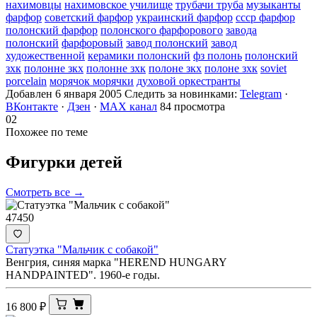
нахимовцы
нахимовское училище
трубачи труба
музыканты
фарфор
советский фарфор
украинский фарфор
ссср фарфор
полонский фарфор
полонского фарфорового
завода
полонский
фарфоровый
завод полонский
завод
художественной
керамики полонский
фз полонь
полонский
зхк
полонне зкх
полонне зхк
полоне зкх
полоне зхк
soviet
porcelain
морячок морячки
духовой оркестранты
Добавлен 6 января 2005
Следить за новинками:
Telegram
·
ВКонтакте
·
Дзен
·
MAX канал
84 просмотра
02
Похожее по теме
Фигурки
детей
Смотреть все →
47450
Статуэтка "Мальчик с собакой"
Венгрия, синяя марка "HEREND HUNGARY
HANDPAINTED". 1960-е годы.
16 800
₽