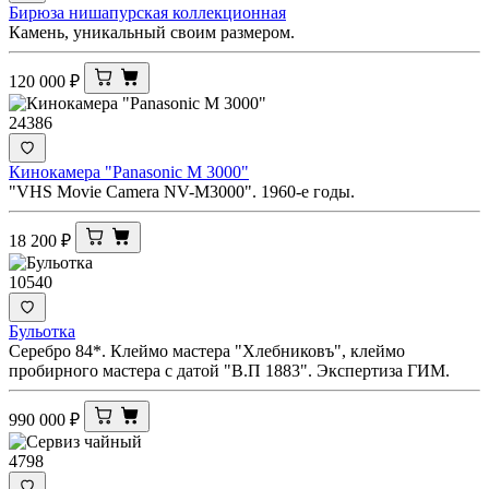
Бирюза нишапурская коллекционная
Камень, уникальный своим размером.
120 000
₽
24386
Кинокамера "Panasonic M 3000"
"VHS Movie Camera NV-M3000". 1960-е годы.
18 200
₽
10540
Бульотка
Серебро 84*. Клеймо мастера "Хлебниковъ", клеймо
пробирного мастера с датой "В.П 1883". Экспертиза ГИМ.
990 000
₽
4798