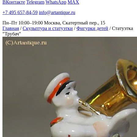
ВКонтакте
Telegram
WhatsApp
MAX
+7 495 657-84-59
info@artantique.ru
Пн–Пт 10:00–19:00
Москва, Скатертный пер., 15
Главная
/
Скульптура и статуэтки
/
Фигурки детей
/
Статуэтка
"Трубач"