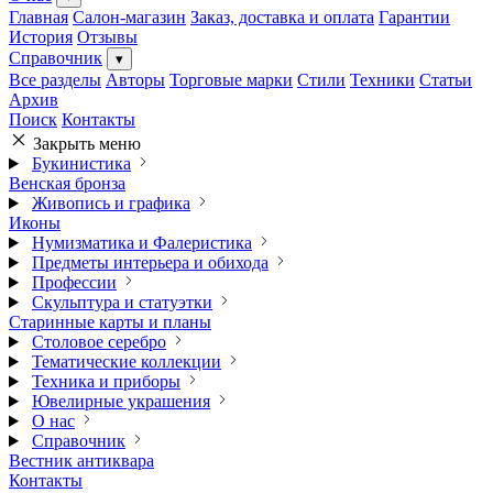
Главная
Салон-магазин
Заказ, доставка и оплата
Гарантии
История
Отзывы
Справочник
▾
Все разделы
Авторы
Торговые марки
Стили
Техники
Статьи
Архив
Поиск
Контакты
Закрыть меню
Букинистика
Венская бронза
Живопись и графика
Иконы
Нумизматика и Фалеристика
Предметы интерьера и обихода
Профессии
Скульптура и статуэтки
Старинные карты и планы
Столовое серебро
Тематические коллекции
Техника и приборы
Ювелирные украшения
О нас
Справочник
Вестник антиквара
Контакты