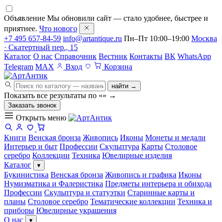
Объявление
Мы обновили сайт — стало удобнее, быстрее и
приятнее.
Что нового
+7 495 657-84-59
info@artantique.ru
Пн–Пт 10:00–19:00
Москва
· Скатертный пер., 15
Каталог
О нас
Справочник
Вестник
Контакты
ВК
WhatsApp
Telegram
MAX
Вход
Корзина
найти →
Показать все результаты по «
»
→
Заказать звонок
Открыть меню
Книги
Венская бронза
Живопись
Иконы
Монеты и медали
Интерьер и быт
Профессии
Скульптура
Карты
Столовое
серебро
Коллекции
Техника
Ювелирные изделия
Каталог
▾
Букинистика
Венская бронза
Живопись и графика
Иконы
Нумизматика и Фалеристика
Предметы интерьера и обихода
Профессии
Скульптура и статуэтки
Старинные карты и
планы
Столовое серебро
Тематические коллекции
Техника и
приборы
Ювелирные украшения
О нас
▾