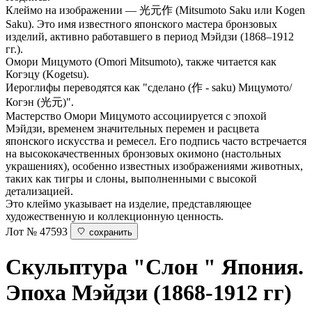
Клеймо на изображении — 光元作 (Mitsumoto Saku или Kogen
Saku). Это имя известного японского мастера бронзовых
изделий, активно работавшего в период Мэйдзи (1868–1912
гг.).
Омори Мицумото (Omori Mitsumoto), также читается как
Когэцу (Kogetsu).
Иероглифы переводятся как "сделано (作 - saku) Мицумото/
Когэн (光元)".
Мастерство Омори Мицумото ассоциируется с эпохой
Мэйдзи, временем значительных перемен и расцвета
японского искусства и ремесел. Его подпись часто встречается
на высококачественных бронзовых окимоно (настольных
украшениях), особенно известных изображениями животных,
таких как тигры и слоны, выполненными с высокой
детализацией.
Это клеймо указывает на изделие, представляющее
художественную и коллекционную ценность.
Лот № 47593
сохранить
Скульптура "Слон "
Япония.
Эпоха Мэйдзи (1868-1912 гг)