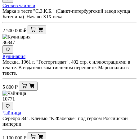
Сервиз чайный
Марка в тесте "С.З.К.Б." (Санкт-петербургский завод купца
Батенина). Начало XIX века.
2 500 000
₽
36847
Кулинария
Москва. 1961 г. "Госторгиздат". 402 стр. с иллюстрациями в
тексте. В издательском тисненом переплете. Маргиналии в
тексте.
5 800
₽
10771
Чайница
Серебро 84". Клеймо "К.Фаберже" под гербом Российской
империи
1 100 000
₽