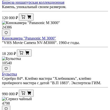
Бирюза нишапурская коллекционная
Камень, уникальный своим размером.
120 000
₽
24386
Кинокамера "Panasonic M 3000"
"VHS Movie Camera NV-M3000". 1960-е годы.
18 200
₽
10540
Бульотка
Серебро 84*. Клеймо мастера "Хлебниковъ", клеймо
пробирного мастера с датой "В.П 1883". Экспертиза ГИМ.
990 000
₽
4798