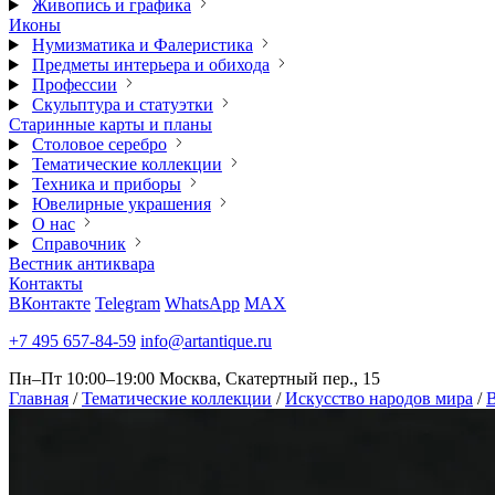
Живопись и графика
Иконы
Нумизматика и Фалеристика
Предметы интерьера и обихода
Профессии
Скульптура и статуэтки
Старинные карты и планы
Столовое серебро
Тематические коллекции
Техника и приборы
Ювелирные украшения
О нас
Справочник
Вестник антиквара
Контакты
ВКонтакте
Telegram
WhatsApp
MAX
+7 495 657-84-59
info@artantique.ru
Пн–Пт 10:00–19:00
Москва, Скатертный пер., 15
Главная
/
Тематические коллекции
/
Искусство народов мира
/
В