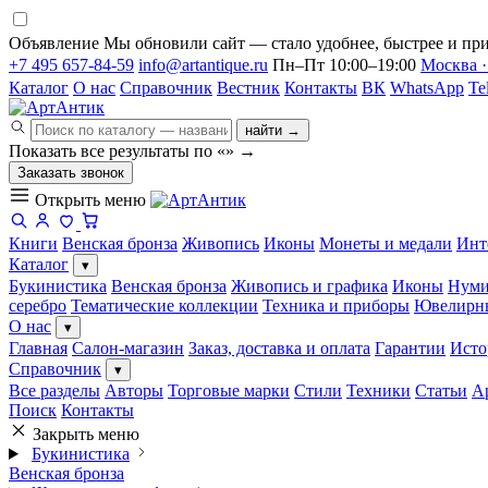
Объявление
Мы обновили сайт — стало удобнее, быстрее и при
+7 495 657-84-59
info@artantique.ru
Пн–Пт 10:00–19:00
Москва ·
Каталог
О нас
Справочник
Вестник
Контакты
ВК
WhatsApp
Te
найти →
Показать все результаты по «
»
→
Заказать звонок
Открыть меню
Книги
Венская бронза
Живопись
Иконы
Монеты и медали
Инт
Каталог
▾
Букинистика
Венская бронза
Живопись и графика
Иконы
Нуми
серебро
Тематические коллекции
Техника и приборы
Ювелирн
О нас
▾
Главная
Салон-магазин
Заказ, доставка и оплата
Гарантии
Исто
Справочник
▾
Все разделы
Авторы
Торговые марки
Стили
Техники
Статьи
А
Поиск
Контакты
Закрыть меню
Букинистика
Венская бронза