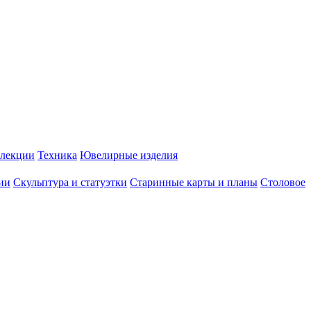
лекции
Техника
Ювелирные изделия
ии
Скульптура и статуэтки
Старинные карты и планы
Столовое