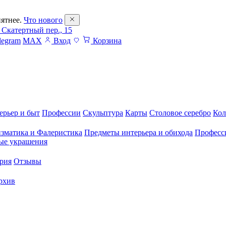
ятнее.
Что нового
 Скатертный пер., 15
legram
MAX
Вход
Корзина
ерьер и быт
Профессии
Скульптура
Карты
Столовое серебро
Кол
зматика и Фалеристика
Предметы интерьера и обихода
Професс
ые украшения
рия
Отзывы
рхив