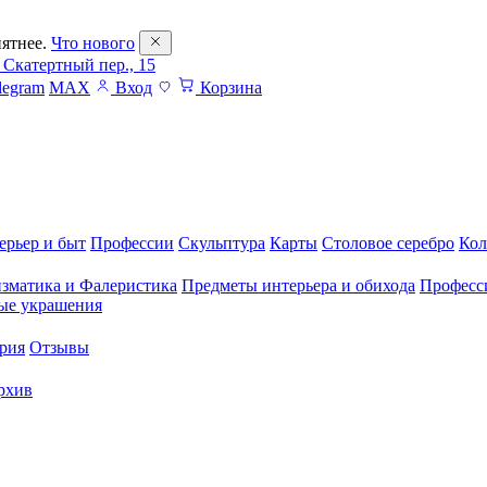
ятнее.
Что нового
 Скатертный пер., 15
legram
MAX
Вход
Корзина
ерьер и быт
Профессии
Скульптура
Карты
Столовое серебро
Кол
зматика и Фалеристика
Предметы интерьера и обихода
Професс
ые украшения
рия
Отзывы
рхив