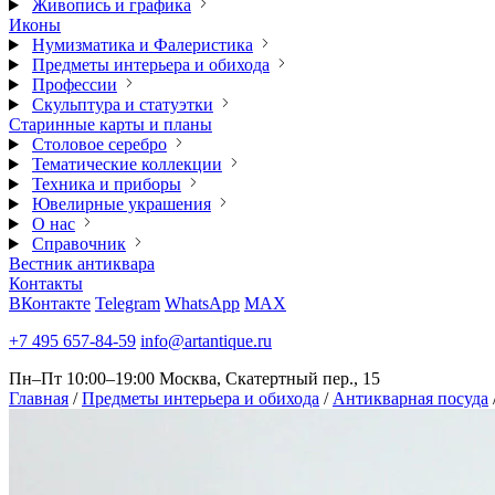
Живопись и графика
Иконы
Нумизматика и Фалеристика
Предметы интерьера и обихода
Профессии
Скульптура и статуэтки
Старинные карты и планы
Столовое серебро
Тематические коллекции
Техника и приборы
Ювелирные украшения
О нас
Справочник
Вестник антиквара
Контакты
ВКонтакте
Telegram
WhatsApp
MAX
+7 495 657-84-59
info@artantique.ru
Пн–Пт 10:00–19:00
Москва, Скатертный пер., 15
Главная
/
Предметы интерьера и обихода
/
Антикварная посуда