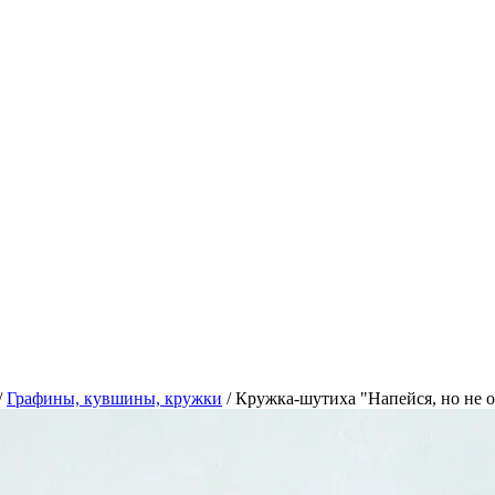
/
Графины, кувшины, кружки
/
Кружка-шутиха "Напейся, но не о