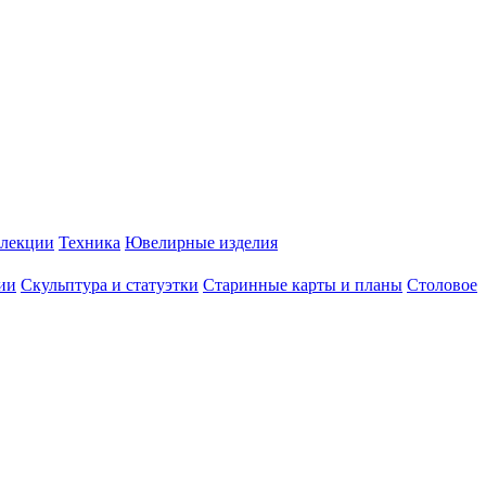
лекции
Техника
Ювелирные изделия
ии
Скульптура и статуэтки
Старинные карты и планы
Столовое