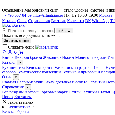
Объявление
Мы обновили сайт — стало удобнее, быстрее и при
+7 495 657-84-59
info@artantique.ru
Пн–Пт 10:00–19:00
Москва ·
Каталог
О нас
Справочник
Вестник
Контакты
ВК
WhatsApp
Te
найти →
Показать все результаты по «
»
→
Заказать звонок
Открыть меню
Книги
Венская бронза
Живопись
Иконы
Монеты и медали
Инт
Каталог
▾
Букинистика
Венская бронза
Живопись и графика
Иконы
Нуми
серебро
Тематические коллекции
Техника и приборы
Ювелирн
О нас
▾
Главная
Салон-магазин
Заказ, доставка и оплата
Гарантии
Исто
Справочник
▾
Все разделы
Авторы
Торговые марки
Стили
Техники
Статьи
А
Поиск
Контакты
Закрыть меню
Букинистика
Венская бронза