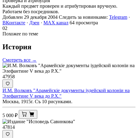
Проверка и атрибуция
Каждый предмет проверен и атрибутирован вручную.
Работаем без посредников.
Добавлен 29 декабря 2004
Следить за новинками:
Telegram
·
ВКонтакте
·
Дзен
·
MAX канал
64 просмотра
02
Похожее по теме
История
Смотреть все →
47958
И.М. Волковъ "Арамейскiе документы iудейской колонiи на
Элефантине V века до Р.Х."
Москва, 1915г. Съ 10 рисунками.
5 000
₽
47814