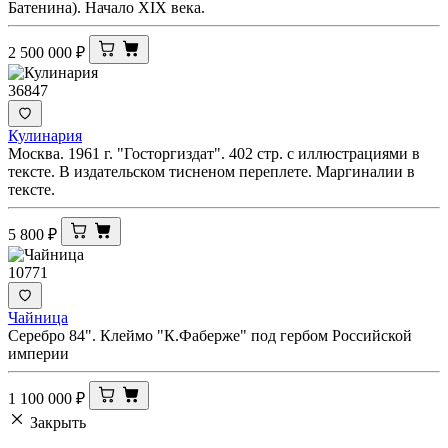
Батенина). Начало XIX века.
2 500 000
₽
36847
Кулинария
Москва. 1961 г. "Госторгиздат". 402 стр. с иллюстрациями в
тексте. В издательском тисненом переплете. Маргиналии в
тексте.
5 800
₽
10771
Чайница
Серебро 84". Клеймо "К.Фаберже" под гербом Российской
империи
1 100 000
₽
Закрыть