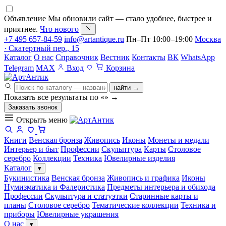
Объявление
Мы обновили сайт — стало удобнее, быстрее и
приятнее.
Что нового
+7 495 657-84-59
info@artantique.ru
Пн–Пт 10:00–19:00
Москва
· Скатертный пер., 15
Каталог
О нас
Справочник
Вестник
Контакты
ВК
WhatsApp
Telegram
MAX
Вход
Корзина
найти →
Показать все результаты по «
»
→
Заказать звонок
Открыть меню
Книги
Венская бронза
Живопись
Иконы
Монеты и медали
Интерьер и быт
Профессии
Скульптура
Карты
Столовое
серебро
Коллекции
Техника
Ювелирные изделия
Каталог
▾
Букинистика
Венская бронза
Живопись и графика
Иконы
Нумизматика и Фалеристика
Предметы интерьера и обихода
Профессии
Скульптура и статуэтки
Старинные карты и
планы
Столовое серебро
Тематические коллекции
Техника и
приборы
Ювелирные украшения
О нас
▾