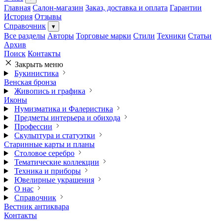
Главная
Салон-магазин
Заказ, доставка и оплата
Гарантии
История
Отзывы
Справочник
▾
Все разделы
Авторы
Торговые марки
Стили
Техники
Статьи
Архив
Поиск
Контакты
Закрыть меню
Букинистика
Венская бронза
Живопись и графика
Иконы
Нумизматика и Фалеристика
Предметы интерьера и обихода
Профессии
Скульптура и статуэтки
Старинные карты и планы
Столовое серебро
Тематические коллекции
Техника и приборы
Ювелирные украшения
О нас
Справочник
Вестник антиквара
Контакты