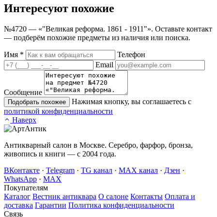
Интересуют
похожие
№4720 — «"Великая реформа. 1861 - 1911"». Оставьте контакт
— подберём похожие предметы из наличия или поиска.
Имя
*
Телефон
Email
Сообщение
Нажимая кнопку, вы соглашаетесь с
Подобрать похожее
политикой конфиденциальности
Наверх
Антикварный салон в Москве. Серебро, фарфор, бронза,
живопись и книги — с 2004 года.
ВКонтакте
·
Telegram
·
TG канал
·
MAX канал
·
Дзен
·
WhatsApp
·
MAX
Покупателям
Каталог
Вестник антиквара
О салоне
Контакты
Оплата и
доставка
Гарантии
Политика конфиденциальности
Связь