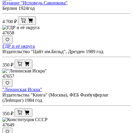
Издание "Исповедь Савинкова"
Берлин 1924год
4 700
₽
47658
ГДР и её округа
Издательство "Цайт им.Бильд", Дрезден 1989 год
350
₽
47657
"Ленинская Искра"
Издательства "Книга" (Москва), ФЕБ Фахбухферлаг
(Лейпциг) 1984 год
350
₽
47649