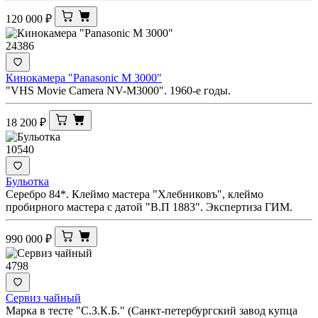
120 000
₽
24386
Кинокамера "Panasonic M 3000"
"VHS Movie Camera NV-M3000". 1960-е годы.
18 200
₽
10540
Бульотка
Серебро 84*. Клеймо мастера "Хлебниковъ", клеймо
пробирного мастера с датой "В.П 1883". Экспертиза ГИМ.
990 000
₽
4798
Сервиз чайный
Марка в тесте "С.З.К.Б." (Санкт-петербургский завод купца