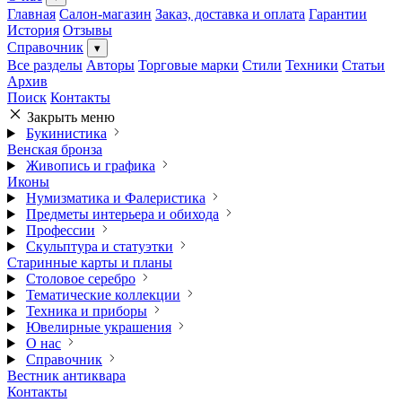
Главная
Салон-магазин
Заказ, доставка и оплата
Гарантии
История
Отзывы
Справочник
▾
Все разделы
Авторы
Торговые марки
Стили
Техники
Статьи
Архив
Поиск
Контакты
Закрыть меню
Букинистика
Венская бронза
Живопись и графика
Иконы
Нумизматика и Фалеристика
Предметы интерьера и обихода
Профессии
Скульптура и статуэтки
Старинные карты и планы
Столовое серебро
Тематические коллекции
Техника и приборы
Ювелирные украшения
О нас
Справочник
Вестник антиквара
Контакты