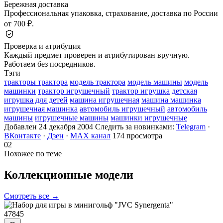
Бережная доставка
Профессиональная упаковка, страхование, доставка по России
от 700 ₽.
Проверка и атрибуция
Каждый предмет проверен и атрибутирован вручную.
Работаем без посредников.
Тэги
тракторы трактора
модель трактора
модель машины
модель
машинки
трактор игрушечный
трактор игрушка
детская
игрушка для детей
машина игрушечная
машина машинка
игрушечная машинка
автомобиль игрушечный
автомобиль
машины
игрушечные машины
машинки игрушечные
Добавлен 24 декабря 2004
Следить за новинками:
Telegram
·
ВКонтакте
·
Дзен
·
MAX канал
174 просмотра
02
Похожее по теме
Коллекционные
модели
Смотреть все →
47845