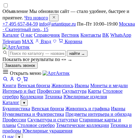
Объявление
Мы обновили сайт — стало удобнее, быстрее и
приятнее.
Что нового
+7 495 657-84-59
info@artantique.ru
Пн–Пт 10:00–19:00
Москва
· Скатертный пер., 15
Каталог
О нас
Справочник
Вестник
Контакты
ВК
WhatsApp
Telegram
MAX
Вход
Корзина
найти →
Показать все результаты по «
»
→
Заказать звонок
Открыть меню
Книги
Венская бронза
Живопись
Иконы
Монеты и медали
Интерьер и быт
Профессии
Скульптура
Карты
Столовое
серебро
Коллекции
Техника
Ювелирные изделия
Каталог
▾
Букинистика
Венская бронза
Живопись и графика
Иконы
Нумизматика и Фалеристика
Предметы интерьера и обихода
Профессии
Скульптура и статуэтки
Старинные карты и
планы
Столовое серебро
Тематические коллекции
Техника и
приборы
Ювелирные украшения
О нас
▾