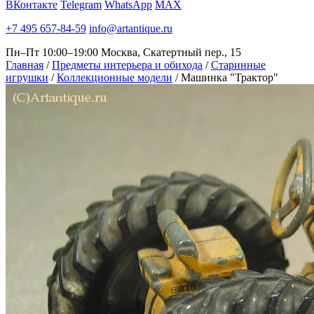
ВКонтакте
Telegram
WhatsApp
MAX
+7 495 657-84-59
info@artantique.ru
Пн–Пт 10:00–19:00
Москва, Скатертный пер., 15
Главная
/
Предметы интерьера и обихода
/
Старинные
игрушки
/
Коллекционные модели
/
Машинка "Трактор"