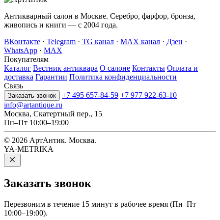
Антикварный салон в Москве. Серебро, фарфор, бронза,
живопись и книги — с 2004 года.
ВКонтакте
·
Telegram
·
TG канал
·
MAX канал
·
Дзен
·
WhatsApp
·
MAX
Покупателям
Каталог
Вестник антиквара
О салоне
Контакты
Оплата и
доставка
Гарантии
Политика конфиденциальности
Связь
+7 495 657-84-59
+7 977 922-63-10
Заказать звонок
info@artantique.ru
Москва, Скатертный пер., 15
Пн–Пт 10:00–19:00
© 2026 АртАнтик. Москва.
YA·METRIKA
Заказать
звонок
Перезвоним в течение 15 минут в рабочее время (Пн–Пт
10:00–19:00).