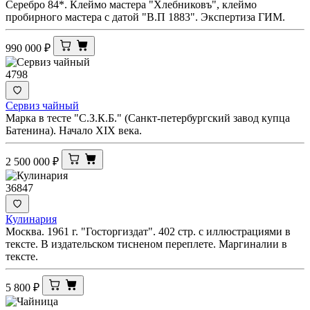
Серебро 84*. Клеймо мастера "Хлебниковъ", клеймо
пробирного мастера с датой "В.П 1883". Экспертиза ГИМ.
990 000
₽
4798
Сервиз чайный
Марка в тесте "С.З.К.Б." (Санкт-петербургский завод купца
Батенина). Начало XIX века.
2 500 000
₽
36847
Кулинария
Москва. 1961 г. "Госторгиздат". 402 стр. с иллюстрациями в
тексте. В издательском тисненом переплете. Маргиналии в
тексте.
5 800
₽