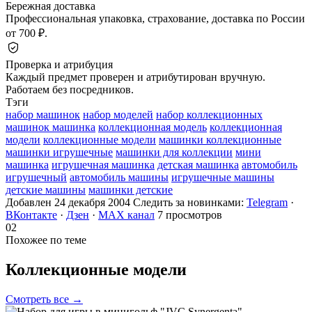
Бережная доставка
Профессиональная упаковка, страхование, доставка по России
от 700 ₽.
Проверка и атрибуция
Каждый предмет проверен и атрибутирован вручную.
Работаем без посредников.
Тэги
набор машинок
набор моделей
набор коллекционных
машинок машинка
коллекционная модель
коллекционная
модели
коллекционные модели
машинки коллекционные
машинки игрушечные
машинки для коллекции
мини
машинка
игрушечная машинка
детская машинка
автомобиль
игрушечный
автомобиль машины
игрушечные машины
детские машины
машинки детские
Добавлен 24 декабря 2004
Следить за новинками:
Telegram
·
ВКонтакте
·
Дзен
·
MAX канал
7 просмотров
02
Похожее по теме
Коллекционные
модели
Смотреть все →