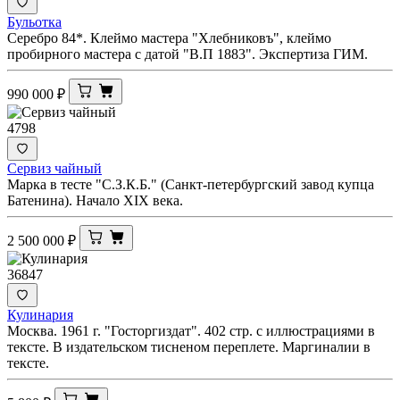
Бульотка
Серебро 84*. Клеймо мастера "Хлебниковъ", клеймо
пробирного мастера с датой "В.П 1883". Экспертиза ГИМ.
990 000
₽
4798
Сервиз чайный
Марка в тесте "С.З.К.Б." (Санкт-петербургский завод купца
Батенина). Начало XIX века.
2 500 000
₽
36847
Кулинария
Москва. 1961 г. "Госторгиздат". 402 стр. с иллюстрациями в
тексте. В издательском тисненом переплете. Маргиналии в
тексте.