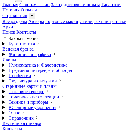
Главная
Салон-магазин
Заказ, доставка и оплата
Гарантии
История
Отзывы
Справочник
▾
Все разделы
Авторы
Торговые марки
Стили
Техники
Статьи
Архив
Поиск
Контакты
Закрыть меню
Букинистика
Венская бронза
Живопись и графика
Иконы
Нумизматика и Фалеристика
Предметы интерьера и обихода
Профессии
Скульптура и статуэтки
Старинные карты и планы
Столовое серебро
Тематические коллекции
Техника и приборы
Ювелирные украшения
О нас
Справочник
Вестник антиквара
Контакты