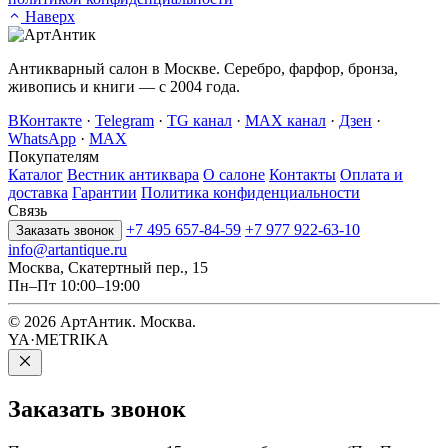
Наверх
Антикварный салон в Москве. Серебро, фарфор, бронза,
живопись и книги — с 2004 года.
ВКонтакте
·
Telegram
·
TG канал
·
MAX канал
·
Дзен
·
WhatsApp
·
MAX
Покупателям
Каталог
Вестник антиквара
О салоне
Контакты
Оплата и
доставка
Гарантии
Политика конфиденциальности
Связь
+7 495 657-84-59
+7 977 922-63-10
Заказать звонок
info@artantique.ru
Москва, Скатертный пер., 15
Пн–Пт 10:00–19:00
© 2026 АртАнтик. Москва.
YA·METRIKA
Заказать
звонок