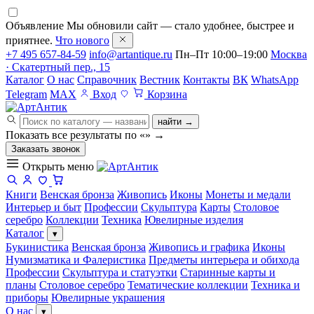
Объявление
Мы обновили сайт — стало удобнее, быстрее и
приятнее.
Что нового
+7 495 657-84-59
info@artantique.ru
Пн–Пт 10:00–19:00
Москва
· Скатертный пер., 15
Каталог
О нас
Справочник
Вестник
Контакты
ВК
WhatsApp
Telegram
MAX
Вход
Корзина
найти →
Показать все результаты по «
»
→
Заказать звонок
Открыть меню
Книги
Венская бронза
Живопись
Иконы
Монеты и медали
Интерьер и быт
Профессии
Скульптура
Карты
Столовое
серебро
Коллекции
Техника
Ювелирные изделия
Каталог
▾
Букинистика
Венская бронза
Живопись и графика
Иконы
Нумизматика и Фалеристика
Предметы интерьера и обихода
Профессии
Скульптура и статуэтки
Старинные карты и
планы
Столовое серебро
Тематические коллекции
Техника и
приборы
Ювелирные украшения
О нас
▾