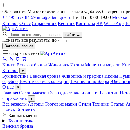
Объявление
Мы обновили сайт — стало удобнее, быстрее и при
+7 495 657-84-59
info@artantique.ru
Пн–Пт 10:00–19:00
Москва ·
Каталог
О нас
Справочник
Вестник
Контакты
ВК
WhatsApp
Te
найти →
Показать все результаты по «
»
→
Заказать звонок
Открыть меню
Книги
Венская бронза
Живопись
Иконы
Монеты и медали
Инт
Каталог
▾
Букинистика
Венская бронза
Живопись и графика
Иконы
Нуми
серебро
Тематические коллекции
Техника и приборы
Ювелирн
О нас
▾
Главная
Салон-магазин
Заказ, доставка и оплата
Гарантии
Исто
Справочник
▾
Все разделы
Авторы
Торговые марки
Стили
Техники
Статьи
А
Поиск
Контакты
Закрыть меню
Букинистика
Венская бронза