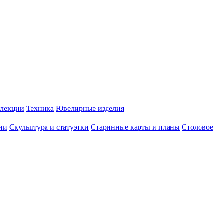
лекции
Техника
Ювелирные изделия
ии
Скульптура и статуэтки
Старинные карты и планы
Столовое