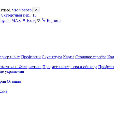
ятнее.
Что нового
 Скатертный пер., 15
legram
MAX
Вход
Корзина
ерьер и быт
Профессии
Скульптура
Карты
Столовое серебро
Кол
зматика и Фалеристика
Предметы интерьера и обихода
Професс
ые украшения
рия
Отзывы
рхив