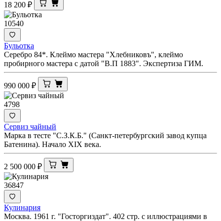
18 200
₽
10540
Бульотка
Серебро 84*. Клеймо мастера "Хлебниковъ", клеймо
пробирного мастера с датой "В.П 1883". Экспертиза ГИМ.
990 000
₽
4798
Сервиз чайный
Марка в тесте "С.З.К.Б." (Санкт-петербургский завод купца
Батенина). Начало XIX века.
2 500 000
₽
36847
Кулинария
Москва. 1961 г. "Госторгиздат". 402 стр. с иллюстрациями в