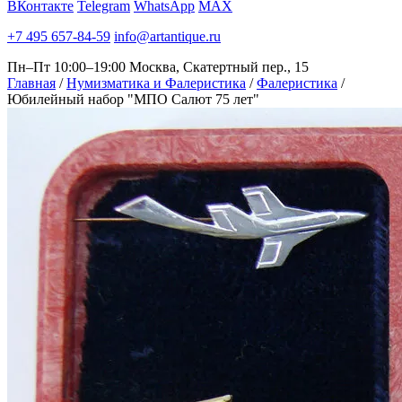
ВКонтакте
Telegram
WhatsApp
MAX
+7 495 657-84-59
info@artantique.ru
Пн–Пт 10:00–19:00
Москва, Скатертный пер., 15
Главная
/
Нумизматика и Фалеристика
/
Фалеристика
/
Юбилейный набор "МПО Салют 75 лет"