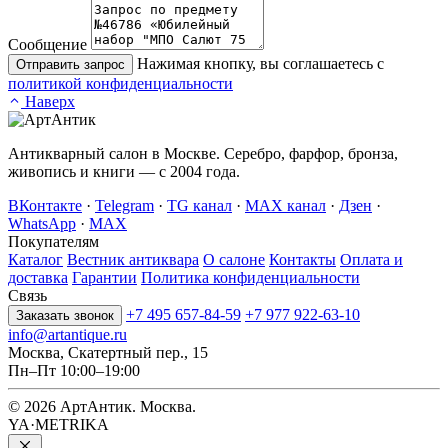
Сообщение
Нажимая кнопку, вы соглашаетесь с
Отправить запрос
политикой конфиденциальности
Наверх
Антикварный салон в Москве. Серебро, фарфор, бронза,
живопись и книги — с 2004 года.
ВКонтакте
·
Telegram
·
TG канал
·
MAX канал
·
Дзен
·
WhatsApp
·
MAX
Покупателям
Каталог
Вестник антиквара
О салоне
Контакты
Оплата и
доставка
Гарантии
Политика конфиденциальности
Связь
+7 495 657-84-59
+7 977 922-63-10
Заказать звонок
info@artantique.ru
Москва, Скатертный пер., 15
Пн–Пт 10:00–19:00
© 2026 АртАнтик. Москва.
YA·METRIKA