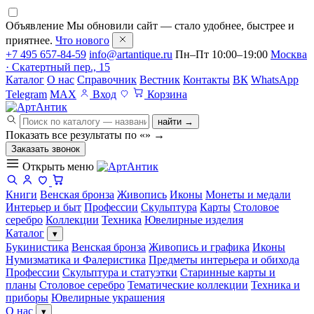
Объявление
Мы обновили сайт — стало удобнее, быстрее и
приятнее.
Что нового
+7 495 657-84-59
info@artantique.ru
Пн–Пт 10:00–19:00
Москва
· Скатертный пер., 15
Каталог
О нас
Справочник
Вестник
Контакты
ВК
WhatsApp
Telegram
MAX
Вход
Корзина
найти →
Показать все результаты по «
»
→
Заказать звонок
Открыть меню
Книги
Венская бронза
Живопись
Иконы
Монеты и медали
Интерьер и быт
Профессии
Скульптура
Карты
Столовое
серебро
Коллекции
Техника
Ювелирные изделия
Каталог
▾
Букинистика
Венская бронза
Живопись и графика
Иконы
Нумизматика и Фалеристика
Предметы интерьера и обихода
Профессии
Скульптура и статуэтки
Старинные карты и
планы
Столовое серебро
Тематические коллекции
Техника и
приборы
Ювелирные украшения
О нас
▾