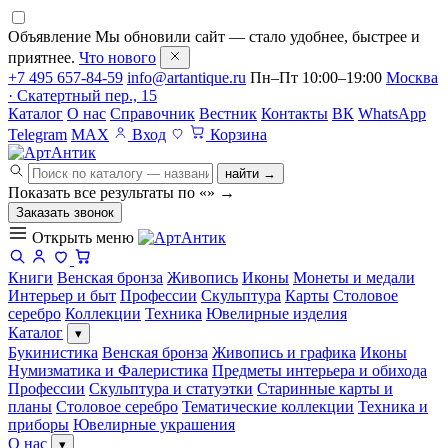
Объявление
Мы обновили сайт — стало удобнее, быстрее и
приятнее.
Что нового
+7 495 657-84-59
info@artantique.ru
Пн–Пт 10:00–19:00
Москва
· Скатертный пер., 15
Каталог
О нас
Справочник
Вестник
Контакты
ВК
WhatsApp
Telegram
MAX
Вход
Корзина
найти →
Показать все результаты по «
»
→
Заказать звонок
Открыть меню
Книги
Венская бронза
Живопись
Иконы
Монеты и медали
Интерьер и быт
Профессии
Скульптура
Карты
Столовое
серебро
Коллекции
Техника
Ювелирные изделия
Каталог
▾
Букинистика
Венская бронза
Живопись и графика
Иконы
Нумизматика и Фалеристика
Предметы интерьера и обихода
Профессии
Скульптура и статуэтки
Старинные карты и
планы
Столовое серебро
Тематические коллекции
Техника и
приборы
Ювелирные украшения
О нас
▾