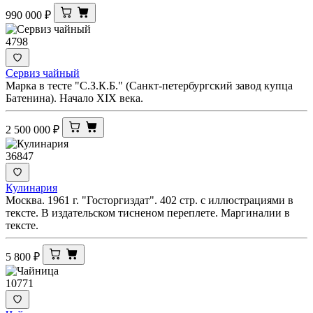
990 000
₽
4798
Сервиз чайный
Марка в тесте "С.З.К.Б." (Санкт-петербургский завод купца
Батенина). Начало XIX века.
2 500 000
₽
36847
Кулинария
Москва. 1961 г. "Госторгиздат". 402 стр. с иллюстрациями в
тексте. В издательском тисненом переплете. Маргиналии в
тексте.
5 800
₽
10771