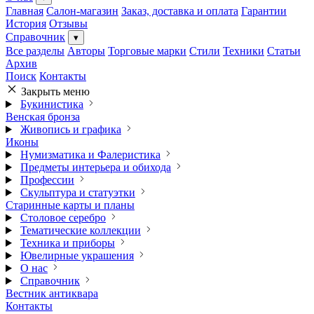
Главная
Салон-магазин
Заказ, доставка и оплата
Гарантии
История
Отзывы
Справочник
▾
Все разделы
Авторы
Торговые марки
Стили
Техники
Статьи
Архив
Поиск
Контакты
Закрыть меню
Букинистика
Венская бронза
Живопись и графика
Иконы
Нумизматика и Фалеристика
Предметы интерьера и обихода
Профессии
Скульптура и статуэтки
Старинные карты и планы
Столовое серебро
Тематические коллекции
Техника и приборы
Ювелирные украшения
О нас
Справочник
Вестник антиквара
Контакты