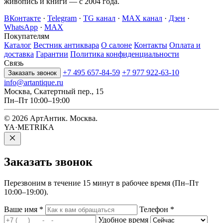
живопись и книги — с 2004 года.
ВКонтакте
·
Telegram
·
TG канал
·
MAX канал
·
Дзен
·
WhatsApp
·
MAX
Покупателям
Каталог
Вестник антиквара
О салоне
Контакты
Оплата и
доставка
Гарантии
Политика конфиденциальности
Связь
+7 495 657-84-59
+7 977 922-63-10
Заказать звонок
info@artantique.ru
Москва, Скатертный пер., 15
Пн–Пт 10:00–19:00
© 2026 АртАнтик. Москва.
YA·METRIKA
Заказать
звонок
Перезвоним в течение 15 минут в рабочее время (Пн–Пт
10:00–19:00).
Ваше имя
*
Телефон
*
Удобное время