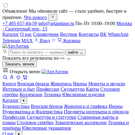
Объявление
Мы обновили сайт — стало удобнее, быстрее и
приятнее.
Что нового
+7 495 657-84-59
info@artantique.ru
Пн–Пт 10:00–19:00
Москва
· Скатертный пер., 15
Каталог
О нас
Справочник
Вестник
Контакты
ВК
WhatsApp
Telegram
MAX
Вход
Корзина
найти →
Показать все результаты по «
»
→
Заказать звонок
Открыть меню
Книги
Венская бронза
Живопись
Иконы
Монеты и медали
Интерьер и быт
Профессии
Скульптура
Карты
Столовое
серебро
Коллекции
Техника
Ювелирные изделия
Каталог
▾
Букинистика
Венская бронза
Живопись и графика
Иконы
Нумизматика и Фалеристика
Предметы интерьера и обихода
Профессии
Скульптура и статуэтки
Старинные карты и
планы
Столовое серебро
Тематические коллекции
Техника и
приборы
Ювелирные украшения
О нас
▾