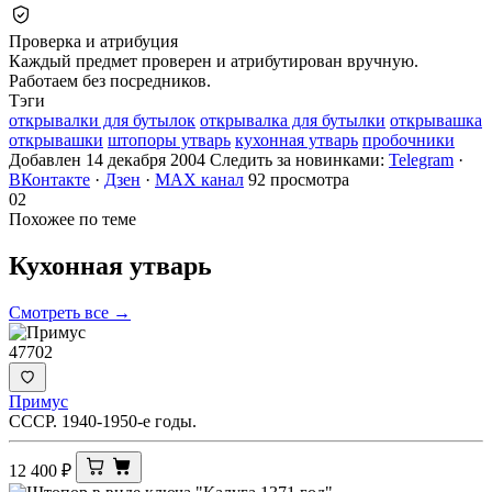
Проверка и атрибуция
Каждый предмет проверен и атрибутирован вручную.
Работаем без посредников.
Тэги
открывалки для бутылок
открывалка для бутылки
открывашка
открывашки
штопоры утварь
кухонная утварь
пробочники
Добавлен 14 декабря 2004
Следить за новинками:
Telegram
·
ВКонтакте
·
Дзен
·
MAX канал
92 просмотра
02
Похожее по теме
Кухонная
утварь
Смотреть все →
47702
Примус
СССР. 1940-1950-е годы.
12 400
₽