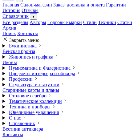
Главная
Салон-магазин
Заказ, доставка и оплата
Гарантии
История
Отзывы
Справочник
▾
Все разделы
Авторы
Торговые марки
Стили
Техники
Статьи
Архив
Поиск
Контакты
Закрыть меню
Букинистика
Венская бронза
Живопись и графика
Иконы
Нумизматика и Фалеристика
Предметы интерьера и обихода
Профессии
Скульптура и статуэтки
Старинные карты и планы
Столовое серебро
Тематические коллекции
Техника и приборы
Ювелирные украшения
О нас
Справочник
Вестник антиквара
Контакты