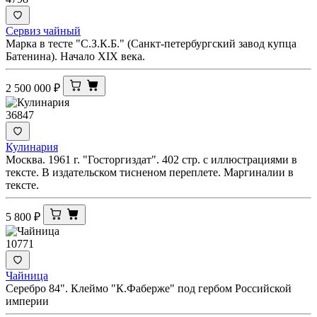
Сервиз чайный
Марка в тесте "С.З.К.Б." (Санкт-петербургский завод купца
Батенина). Начало XIX века.
2 500 000
₽
36847
Кулинария
Москва. 1961 г. "Госторгиздат". 402 стр. с иллюстрациями в
тексте. В издательском тисненом переплете. Маргиналии в
тексте.
5 800
₽
10771
Чайница
Серебро 84". Клеймо "К.Фаберже" под гербом Российской
империи