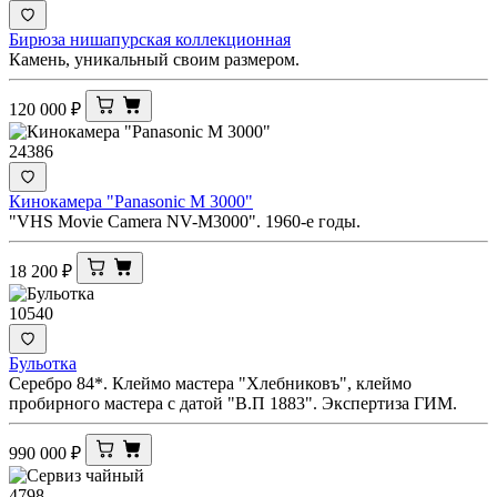
Бирюза нишапурская коллекционная
Камень, уникальный своим размером.
120 000
₽
24386
Кинокамера "Panasonic M 3000"
"VHS Movie Camera NV-M3000". 1960-е годы.
18 200
₽
10540
Бульотка
Серебро 84*. Клеймо мастера "Хлебниковъ", клеймо
пробирного мастера с датой "В.П 1883". Экспертиза ГИМ.
990 000
₽
4798