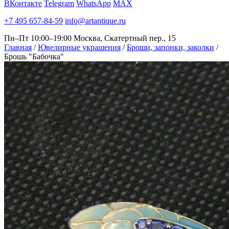
ВКонтакте
Telegram
WhatsApp
MAX
+7 495 657-84-59
info@artantique.ru
Пн–Пт 10:00–19:00
Москва, Скатертный пер., 15
Главная
/
Ювелирные украшения
/
Броши, запонки, заколки
/
Брошь "Бабочка"