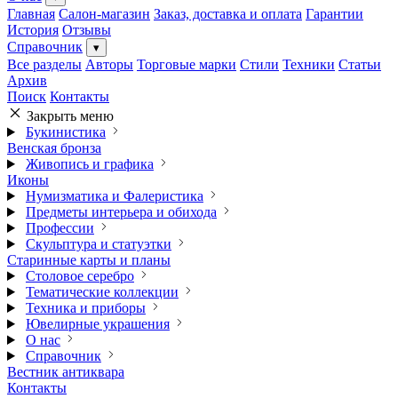
Главная
Салон-магазин
Заказ, доставка и оплата
Гарантии
История
Отзывы
Справочник
▾
Все разделы
Авторы
Торговые марки
Стили
Техники
Статьи
Архив
Поиск
Контакты
Закрыть меню
Букинистика
Венская бронза
Живопись и графика
Иконы
Нумизматика и Фалеристика
Предметы интерьера и обихода
Профессии
Скульптура и статуэтки
Старинные карты и планы
Столовое серебро
Тематические коллекции
Техника и приборы
Ювелирные украшения
О нас
Справочник
Вестник антиквара
Контакты