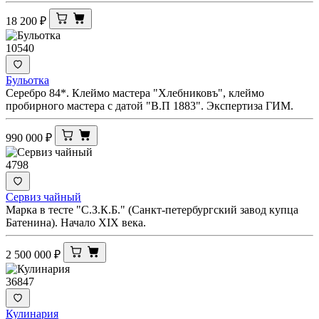
18 200
₽
10540
Бульотка
Серебро 84*. Клеймо мастера "Хлебниковъ", клеймо
пробирного мастера с датой "В.П 1883". Экспертиза ГИМ.
990 000
₽
4798
Сервиз чайный
Марка в тесте "С.З.К.Б." (Санкт-петербургский завод купца
Батенина). Начало XIX века.
2 500 000
₽
36847
Кулинария