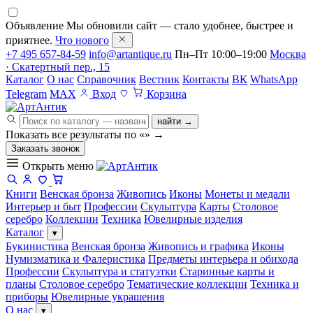
Объявление
Мы обновили сайт — стало удобнее, быстрее и
приятнее.
Что нового
+7 495 657-84-59
info@artantique.ru
Пн–Пт 10:00–19:00
Москва
· Скатертный пер., 15
Каталог
О нас
Справочник
Вестник
Контакты
ВК
WhatsApp
Telegram
MAX
Вход
Корзина
найти →
Показать все результаты по «
»
→
Заказать звонок
Открыть меню
Книги
Венская бронза
Живопись
Иконы
Монеты и медали
Интерьер и быт
Профессии
Скульптура
Карты
Столовое
серебро
Коллекции
Техника
Ювелирные изделия
Каталог
▾
Букинистика
Венская бронза
Живопись и графика
Иконы
Нумизматика и Фалеристика
Предметы интерьера и обихода
Профессии
Скульптура и статуэтки
Старинные карты и
планы
Столовое серебро
Тематические коллекции
Техника и
приборы
Ювелирные украшения
О нас
▾