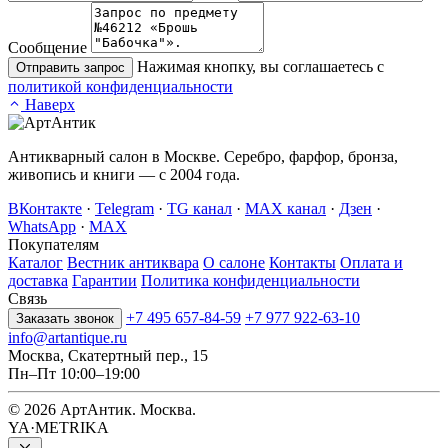
Сообщение
Нажимая кнопку, вы соглашаетесь с
Отправить запрос
политикой конфиденциальности
Наверх
Антикварный салон в Москве. Серебро, фарфор, бронза,
живопись и книги — с 2004 года.
ВКонтакте
·
Telegram
·
TG канал
·
MAX канал
·
Дзен
·
WhatsApp
·
MAX
Покупателям
Каталог
Вестник антиквара
О салоне
Контакты
Оплата и
доставка
Гарантии
Политика конфиденциальности
Связь
+7 495 657-84-59
+7 977 922-63-10
Заказать звонок
info@artantique.ru
Москва, Скатертный пер., 15
Пн–Пт 10:00–19:00
© 2026 АртАнтик. Москва.
YA·METRIKA