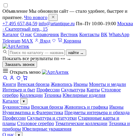
Объявление
Мы обновили сайт — стало удобнее, быстрее и
приятнее.
Что нового
+7 495 657-84-59
info@artantique.ru
Пн–Пт 10:00–19:00
Москва
· Скатертный пер., 15
Каталог
О нас
Справочник
Вестник
Контакты
ВК
WhatsApp
Telegram
MAX
Вход
Корзина
найти →
Показать все результаты по «
»
→
Заказать звонок
Открыть меню
Книги
Венская бронза
Живопись
Иконы
Монеты и медали
Интерьер и быт
Профессии
Скульптура
Карты
Столовое
серебро
Коллекции
Техника
Ювелирные изделия
Каталог
▾
Букинистика
Венская бронза
Живопись и графика
Иконы
Нумизматика и Фалеристика
Предметы интерьера и обихода
Профессии
Скульптура и статуэтки
Старинные карты и
планы
Столовое серебро
Тематические коллекции
Техника и
приборы
Ювелирные украшения
О нас
▾