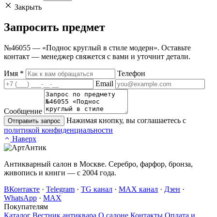
Закрыть
Запросить
предмет
№46055 — «Поднос круглый в стиле модерн». Оставьте
контакт — менеджер свяжется с вами и уточнит детали.
Имя
*
Телефон
Email
Сообщение
Нажимая кнопку, вы соглашаетесь с
Отправить запрос
политикой конфиденциальности
Наверх
Антикварный салон в Москве. Серебро, фарфор, бронза,
живопись и книги — с 2004 года.
ВКонтакте
·
Telegram
·
TG канал
·
MAX канал
·
Дзен
·
WhatsApp
·
MAX
Покупателям
Каталог
Вестник антиквара
О салоне
Контакты
Оплата и