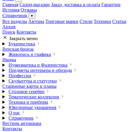
Главная
Салон-магазин
Заказ, доставка и оплата
Гарантии
История
Отзывы
Справочник
▾
Все разделы
Авторы
Торговые марки
Стили
Техники
Статьи
Архив
Поиск
Контакты
Закрыть меню
Букинистика
Венская бронза
Живопись и графика
Иконы
Нумизматика и Фалеристика
Предметы интерьера и обихода
Профессии
Скульптура и статуэтки
Старинные карты и планы
Столовое серебро
Тематические коллекции
Техника и приборы
Ювелирные украшения
О нас
Справочник
Вестник антиквара
Контакты