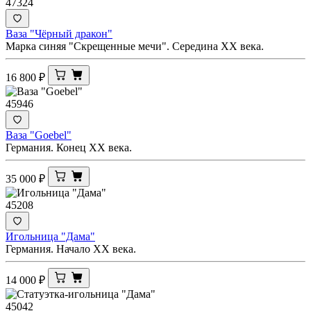
47324
Ваза "Чёрный дракон"
Марка синяя "Скрещенные мечи". Середина ХХ века.
16 800
₽
45946
Ваза "Goebel"
Германия. Конец ХХ века.
35 000
₽
45208
Игольница "Дама"
Германия. Начало XX века.
14 000
₽
45042