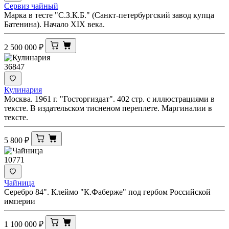
Сервиз чайный
Марка в тесте "С.З.К.Б." (Санкт-петербургский завод купца
Батенина). Начало XIX века.
2 500 000
₽
36847
Кулинария
Москва. 1961 г. "Госторгиздат". 402 стр. с иллюстрациями в
тексте. В издательском тисненом переплете. Маргиналии в
тексте.
5 800
₽
10771
Чайница
Серебро 84". Клеймо "К.Фаберже" под гербом Российской
империи
1 100 000
₽