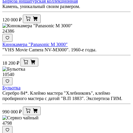
Бирюза нишапурская коллекционная
Камень, уникальный своим размером.
120 000
₽
24386
Кинокамера "Panasonic M 3000"
"VHS Movie Camera NV-M3000". 1960-е годы.
18 200
₽
10540
Бульотка
Серебро 84*. Клеймо мастера "Хлебниковъ", клеймо
пробирного мастера с датой "В.П 1883". Экспертиза ГИМ.
990 000
₽
4798