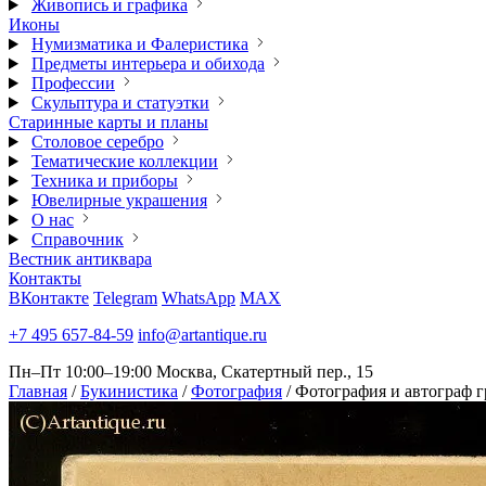
Живопись и графика
Иконы
Нумизматика и Фалеристика
Предметы интерьера и обихода
Профессии
Скульптура и статуэтки
Старинные карты и планы
Столовое серебро
Тематические коллекции
Техника и приборы
Ювелирные украшения
О нас
Справочник
Вестник антиквара
Контакты
ВКонтакте
Telegram
WhatsApp
MAX
+7 495 657-84-59
info@artantique.ru
Пн–Пт 10:00–19:00
Москва, Скатертный пер., 15
Главная
/
Букинистика
/
Фотография
/
Фотография и автограф 