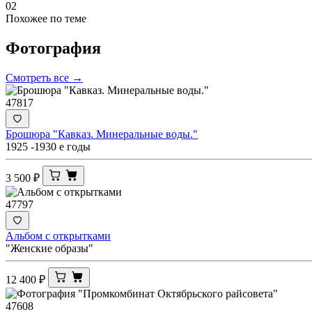
02
Похожее по теме
Фотография
Смотреть все →
47817
Брошюра "Кавказ. Минеральные воды."
1925 -1930 е годы
3 500
₽
47797
Альбом с открытками
"Женские образы"
12 400
₽
47608