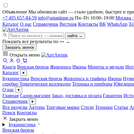
Объявление
Мы обновили сайт — стало удобнее, быстрее и при
+7 495 657-84-59
info@artantique.ru
Пн–Пт 10:00–19:00
Москва ·
Каталог
О нас
Справочник
Вестник
Контакты
ВК
WhatsApp
Te
найти →
Показать все результаты по «
»
→
Заказать звонок
Открыть меню
Книги
Венская бронза
Живопись
Иконы
Монеты и медали
Инт
Каталог
▾
Букинистика
Венская бронза
Живопись и графика
Иконы
Нуми
серебро
Тематические коллекции
Техника и приборы
Ювелирн
О нас
▾
Главная
Салон-магазин
Заказ, доставка и оплата
Гарантии
Исто
Справочник
▾
Все разделы
Авторы
Торговые марки
Стили
Техники
Статьи
А
Поиск
Контакты
Закрыть меню
Букинистика
Венская бронза