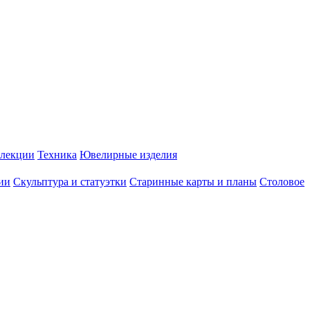
лекции
Техника
Ювелирные изделия
ии
Скульптура и статуэтки
Старинные карты и планы
Столовое