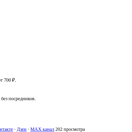
т 700 ₽.
без посредников.
нтакте
·
Дзен
·
MAX канал
202 просмотра