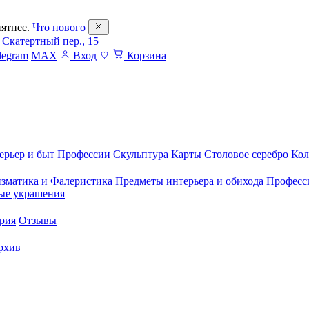
ятнее.
Что нового
 Скатертный пер., 15
legram
MAX
Вход
Корзина
ерьер и быт
Профессии
Скульптура
Карты
Столовое серебро
Кол
зматика и Фалеристика
Предметы интерьера и обихода
Професс
ые украшения
рия
Отзывы
рхив