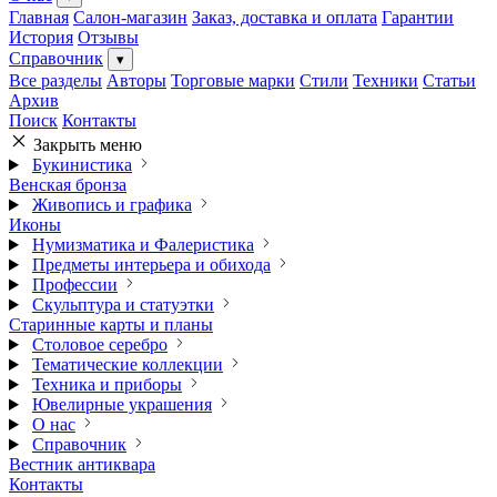
Главная
Салон-магазин
Заказ, доставка и оплата
Гарантии
История
Отзывы
Справочник
▾
Все разделы
Авторы
Торговые марки
Стили
Техники
Статьи
Архив
Поиск
Контакты
Закрыть меню
Букинистика
Венская бронза
Живопись и графика
Иконы
Нумизматика и Фалеристика
Предметы интерьера и обихода
Профессии
Скульптура и статуэтки
Старинные карты и планы
Столовое серебро
Тематические коллекции
Техника и приборы
Ювелирные украшения
О нас
Справочник
Вестник антиквара
Контакты