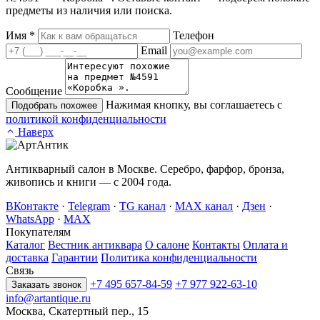
предметы из наличия или поиска.
Имя
*
Телефон
Email
Сообщение
Нажимая кнопку, вы соглашаетесь с
Подобрать похожее
политикой конфиденциальности
Наверх
Антикварный салон в Москве. Серебро, фарфор, бронза,
живопись и книги — с 2004 года.
ВКонтакте
·
Telegram
·
TG канал
·
MAX канал
·
Дзен
·
WhatsApp
·
MAX
Покупателям
Каталог
Вестник антиквара
О салоне
Контакты
Оплата и
доставка
Гарантии
Политика конфиденциальности
Связь
+7 495 657-84-59
+7 977 922-63-10
Заказать звонок
info@artantique.ru
Москва, Скатертный пер., 15