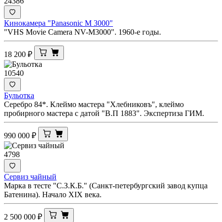
24386
Кинокамера "Panasonic M 3000"
"VHS Movie Camera NV-M3000". 1960-е годы.
18 200
₽
10540
Бульотка
Серебро 84*. Клеймо мастера "Хлебниковъ", клеймо
пробирного мастера с датой "В.П 1883". Экспертиза ГИМ.
990 000
₽
4798
Сервиз чайный
Марка в тесте "С.З.К.Б." (Санкт-петербургский завод купца
Батенина). Начало XIX века.
2 500 000
₽