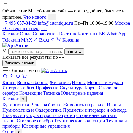
Объявление
Мы обновили сайт — стало удобнее, быстрее и
приятнее.
Что нового
+7 495 657-84-59
info@artantique.ru
Пн–Пт 10:00–19:00
Москва
· Скатертный пер., 15
Каталог
О нас
Справочник
Вестник
Контакты
ВК
WhatsApp
Telegram
MAX
Вход
Корзина
найти →
Показать все результаты по «
»
→
Заказать звонок
Открыть меню
Книги
Венская бронза
Живопись
Иконы
Монеты и медали
Интерьер и быт
Профессии
Скульптура
Карты
Столовое
серебро
Коллекции
Техника
Ювелирные изделия
Каталог
▾
Букинистика
Венская бронза
Живопись и графика
Иконы
Нумизматика и Фалеристика
Предметы интерьера и обихода
Профессии
Скульптура и статуэтки
Старинные карты и
планы
Столовое серебро
Тематические коллекции
Техника и
приборы
Ювелирные украшения
О нас
▾