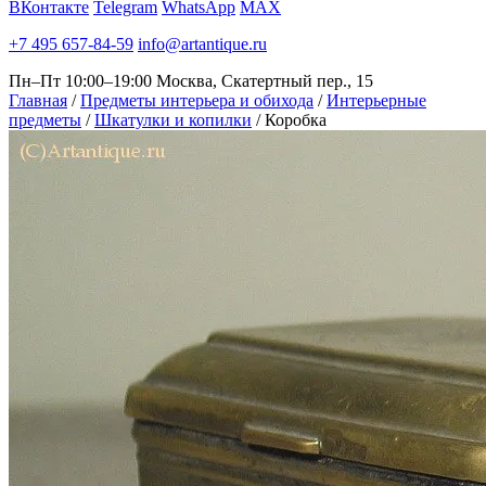
ВКонтакте
Telegram
WhatsApp
MAX
+7 495 657-84-59
info@artantique.ru
Пн–Пт 10:00–19:00
Москва, Скатертный пер., 15
Главная
/
Предметы интерьера и обихода
/
Интерьерные
предметы
/
Шкатулки и копилки
/
Коробка