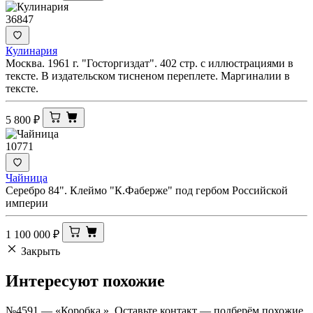
36847
Кулинария
Москва. 1961 г. "Госторгиздат". 402 стр. с иллюстрациями в
тексте. В издательском тисненом переплете. Маргиналии в
тексте.
5 800
₽
10771
Чайница
Серебро 84". Клеймо "К.Фаберже" под гербом Российской
империи
1 100 000
₽
Закрыть
Интересуют
похожие
№4591 — «Коробка ». Оставьте контакт — подберём похожие