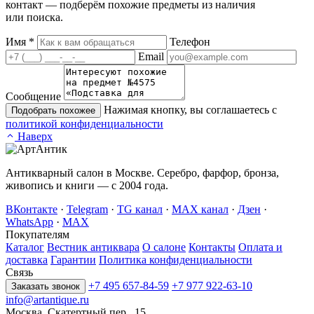
контакт — подберём похожие предметы из наличия
или поиска.
Имя
*
Телефон
Email
Сообщение
Нажимая кнопку, вы соглашаетесь с
Подобрать похожее
политикой конфиденциальности
Наверх
Антикварный салон в Москве. Серебро, фарфор, бронза,
живопись и книги — с 2004 года.
ВКонтакте
·
Telegram
·
TG канал
·
MAX канал
·
Дзен
·
WhatsApp
·
MAX
Покупателям
Каталог
Вестник антиквара
О салоне
Контакты
Оплата и
доставка
Гарантии
Политика конфиденциальности
Связь
+7 495 657-84-59
+7 977 922-63-10
Заказать звонок
info@artantique.ru
Москва, Скатертный пер., 15