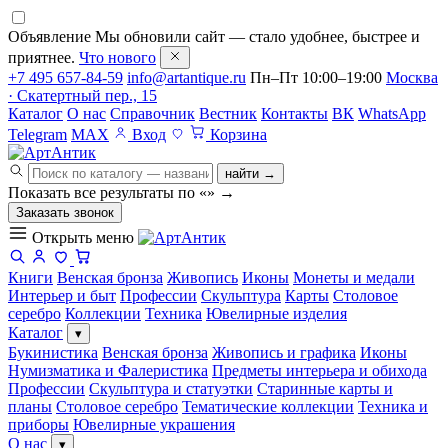
Объявление
Мы обновили сайт — стало удобнее, быстрее и
приятнее.
Что нового
+7 495 657-84-59
info@artantique.ru
Пн–Пт 10:00–19:00
Москва
· Скатертный пер., 15
Каталог
О нас
Справочник
Вестник
Контакты
ВК
WhatsApp
Telegram
MAX
Вход
Корзина
найти →
Показать все результаты по «
»
→
Заказать звонок
Открыть меню
Книги
Венская бронза
Живопись
Иконы
Монеты и медали
Интерьер и быт
Профессии
Скульптура
Карты
Столовое
серебро
Коллекции
Техника
Ювелирные изделия
Каталог
▾
Букинистика
Венская бронза
Живопись и графика
Иконы
Нумизматика и Фалеристика
Предметы интерьера и обихода
Профессии
Скульптура и статуэтки
Старинные карты и
планы
Столовое серебро
Тематические коллекции
Техника и
приборы
Ювелирные украшения
О нас
▾