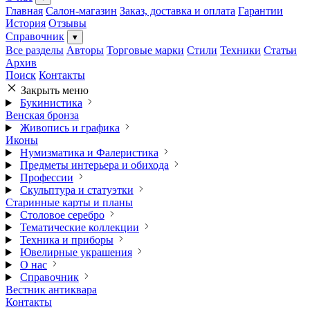
Главная
Салон-магазин
Заказ, доставка и оплата
Гарантии
История
Отзывы
Справочник
▾
Все разделы
Авторы
Торговые марки
Стили
Техники
Статьи
Архив
Поиск
Контакты
Закрыть меню
Букинистика
Венская бронза
Живопись и графика
Иконы
Нумизматика и Фалеристика
Предметы интерьера и обихода
Профессии
Скульптура и статуэтки
Старинные карты и планы
Столовое серебро
Тематические коллекции
Техника и приборы
Ювелирные украшения
О нас
Справочник
Вестник антиквара
Контакты