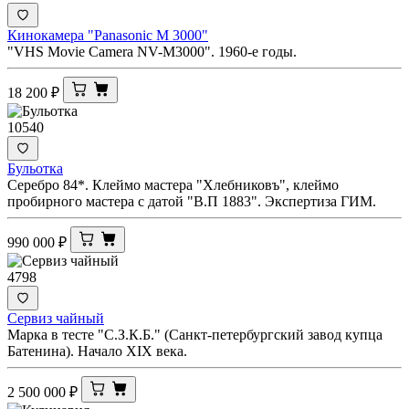
Кинокамера "Panasonic M 3000"
"VHS Movie Camera NV-M3000". 1960-е годы.
18 200
₽
10540
Бульотка
Серебро 84*. Клеймо мастера "Хлебниковъ", клеймо
пробирного мастера с датой "В.П 1883". Экспертиза ГИМ.
990 000
₽
4798
Сервиз чайный
Марка в тесте "С.З.К.Б." (Санкт-петербургский завод купца
Батенина). Начало XIX века.
2 500 000
₽