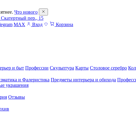
ятнее.
Что нового
 Скатертный пер., 15
legram
MAX
Вход
Корзина
ерьер и быт
Профессии
Скульптура
Карты
Столовое серебро
Кол
зматика и Фалеристика
Предметы интерьера и обихода
Професс
ые украшения
рия
Отзывы
рхив