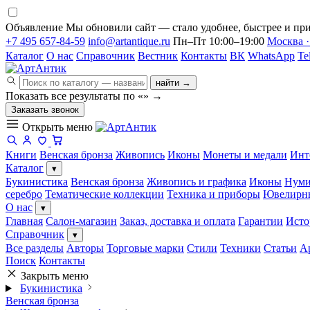
Объявление
Мы обновили сайт — стало удобнее, быстрее и при
+7 495 657-84-59
info@artantique.ru
Пн–Пт 10:00–19:00
Москва ·
Каталог
О нас
Справочник
Вестник
Контакты
ВК
WhatsApp
Te
найти →
Показать все результаты по «
»
→
Заказать звонок
Открыть меню
Книги
Венская бронза
Живопись
Иконы
Монеты и медали
Инт
Каталог
▾
Букинистика
Венская бронза
Живопись и графика
Иконы
Нуми
серебро
Тематические коллекции
Техника и приборы
Ювелирн
О нас
▾
Главная
Салон-магазин
Заказ, доставка и оплата
Гарантии
Исто
Справочник
▾
Все разделы
Авторы
Торговые марки
Стили
Техники
Статьи
А
Поиск
Контакты
Закрыть меню
Букинистика
Венская бронза