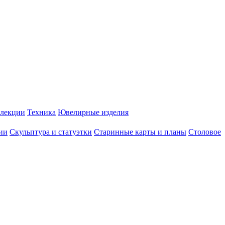
лекции
Техника
Ювелирные изделия
ии
Скульптура и статуэтки
Старинные карты и планы
Столовое