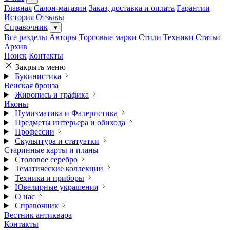
Главная
Салон-магазин
Заказ, доставка и оплата
Гарантии
История
Отзывы
Справочник
▾
Все разделы
Авторы
Торговые марки
Стили
Техники
Статьи
Архив
Поиск
Контакты
Закрыть меню
Букинистика
Венская бронза
Живопись и графика
Иконы
Нумизматика и Фалеристика
Предметы интерьера и обихода
Профессии
Скульптура и статуэтки
Старинные карты и планы
Столовое серебро
Тематические коллекции
Техника и приборы
Ювелирные украшения
О нас
Справочник
Вестник антиквара
Контакты