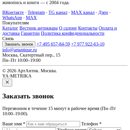
живопись и книги — с 2004 года.
ВКонтакте
·
Telegram
·
TG канал
·
MAX канал
·
Дзен
·
WhatsApp
·
MAX
Покупателям
Каталог
Вестник антиквара
О салоне
Контакты
Оплата и
доставка
Гарантии
Политика конфиденциальности
Связь
+7 495 657-84-59
+7 977 922-63-10
Заказать звонок
info@artantique.ru
Москва, Скатертный пер., 15
Пн–Пт 10:00–19:00
© 2026 АртАнтик. Москва.
YA·METRIKA
Заказать
звонок
Перезвоним в течение 15 минут в рабочее время (Пн–Пт
10:00–19:00).
Ваше имя
*
Телефон
*
Удобное время