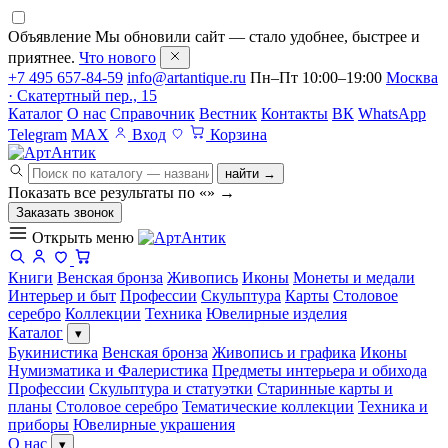
Объявление
Мы обновили сайт — стало удобнее, быстрее и
приятнее.
Что нового
+7 495 657-84-59
info@artantique.ru
Пн–Пт 10:00–19:00
Москва
· Скатертный пер., 15
Каталог
О нас
Справочник
Вестник
Контакты
ВК
WhatsApp
Telegram
MAX
Вход
Корзина
найти →
Показать все результаты по «
»
→
Заказать звонок
Открыть меню
Книги
Венская бронза
Живопись
Иконы
Монеты и медали
Интерьер и быт
Профессии
Скульптура
Карты
Столовое
серебро
Коллекции
Техника
Ювелирные изделия
Каталог
▾
Букинистика
Венская бронза
Живопись и графика
Иконы
Нумизматика и Фалеристика
Предметы интерьера и обихода
Профессии
Скульптура и статуэтки
Старинные карты и
планы
Столовое серебро
Тематические коллекции
Техника и
приборы
Ювелирные украшения
О нас
▾