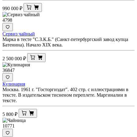
990 000
₽
4798
Сервиз чайный
Марка в тесте "С.З.К.Б." (Санкт-петербургский завод купца
Батенина). Начало XIX века.
2 500 000
₽
36847
Кулинария
Москва. 1961 г. "Госторгиздат". 402 стр. с иллюстрациями в
тексте. В издательском тисненом переплете. Маргиналии в
тексте.
5 800
₽
10771