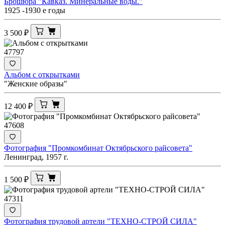
Брошюра "Кавказ. Минеральные воды."
1925 -1930 е годы
3 500
₽
47797
Альбом с открытками
"Женские образы"
12 400
₽
47608
Фотография "Промкомбинат Октябрьского райсовета"
Ленинград, 1957 г.
1 500
₽
47311
Фотография трудовой артели "ТЕХНО-СТРОЙ СИЛА"