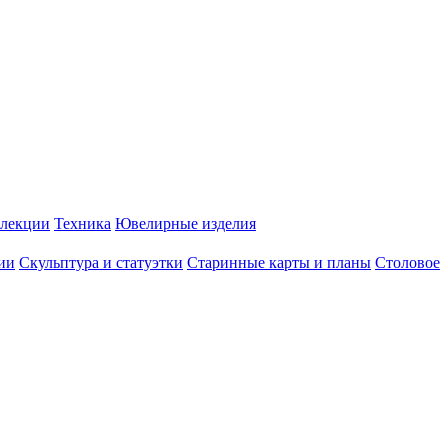
лекции
Техника
Ювелирные изделия
ии
Скульптура и статуэтки
Старинные карты и планы
Столовое