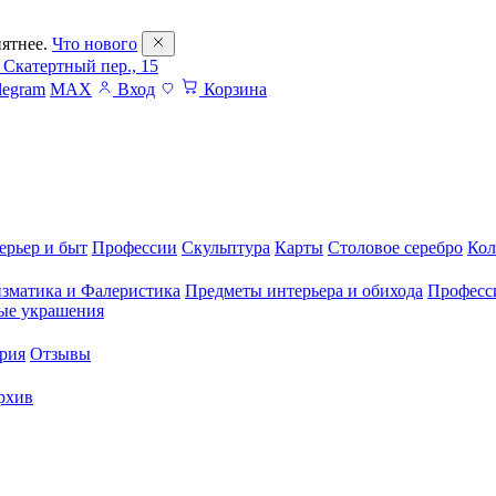
ятнее.
Что нового
 Скатертный пер., 15
legram
MAX
Вход
Корзина
ерьер и быт
Профессии
Скульптура
Карты
Столовое серебро
Кол
зматика и Фалеристика
Предметы интерьера и обихода
Професс
ые украшения
рия
Отзывы
рхив