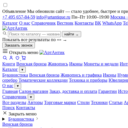
Объявление
Мы обновили сайт — стало удобнее, быстрее и при
+7 495 657-84-59
info@artantique.ru
Пн–Пт 10:00–19:00
Москва ·
Каталог
О нас
Справочник
Вестник
Контакты
ВК
WhatsApp
Te
найти →
Показать все результаты по «
»
→
Заказать звонок
Открыть меню
Книги
Венская бронза
Живопись
Иконы
Монеты и медали
Инт
Каталог
▾
Букинистика
Венская бронза
Живопись и графика
Иконы
Нуми
серебро
Тематические коллекции
Техника и приборы
Ювелирн
О нас
▾
Главная
Салон-магазин
Заказ, доставка и оплата
Гарантии
Исто
Справочник
▾
Все разделы
Авторы
Торговые марки
Стили
Техники
Статьи
А
Поиск
Контакты
Закрыть меню
Букинистика
Венская бронза