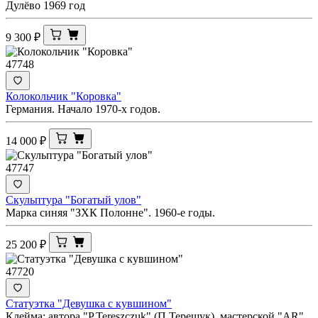
Дулёво 1969 год
9 300
₽
47748
Колокольчик "Коровка"
Германия. Начало 1970-х годов.
14 000
₽
47747
Скульптура "Богатый улов"
Марка синяя "ЗХК Полонне". 1960-е годы.
25 200
₽
47720
Статуэтка "Девушка с кувшином"
Клейма: автора "Р.Tereszczuk" (П.Терещук), мастерской "AR"