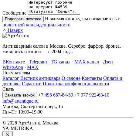
Сообщение
Нажимая кнопку, вы соглашаетесь с
Подобрать похожее
политикой конфиденциальности
Наверх
Антикварный салон в Москве. Серебро, фарфор, бронза,
живопись и книги — с 2004 года.
ВКонтакте
·
Telegram
·
TG канал
·
MAX канал
·
Дзен
·
WhatsApp
·
MAX
Покупателям
Каталог
Вестник антиквара
О салоне
Контакты
Оплата и
доставка
Гарантии
Политика конфиденциальности
Связь
+7 495 657-84-59
+7 977 922-63-10
Заказать звонок
info@artantique.ru
Москва, Скатертный пер., 15
Пн–Пт 10:00–19:00
© 2026 АртАнтик. Москва.
YA·METRIKA