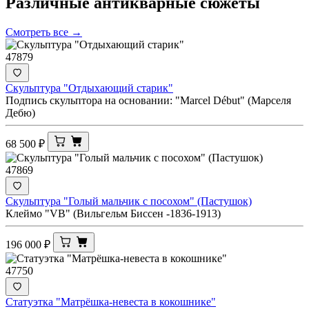
Различные антикварные
сюжеты
Смотреть все →
47879
Скульптура "Отдыхающий старик"
Подпись скульптора на основании: "Marcel Début" (Марселя
Дебю)
68 500
₽
47869
Скульптура "Голый мальчик с посохом" (Пастушок)
Клеймо "VB" (Вильгельм Биссен -1836-1913)
196 000
₽
47750
Статуэтка "Матрёшка-невеста в кокошнике"