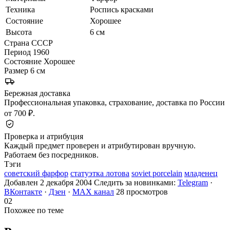
Техника
Роспись красками
Состояние
Хорошее
Высота
6 см
Страна
СССР
Период
1960
Состояние
Хорошее
Размер
6 см
Бережная доставка
Профессиональная упаковка, страхование, доставка по России
от 700 ₽.
Проверка и атрибуция
Каждый предмет проверен и атрибутирован вручную.
Работаем без посредников.
Тэги
советский фарфор
статуэтка лотова
soviet porcelain
младенец
Добавлен 2 декабря 2004
Следить за новинками:
Telegram
·
ВКонтакте
·
Дзен
·
MAX канал
28 просмотров
02
Похожее по теме