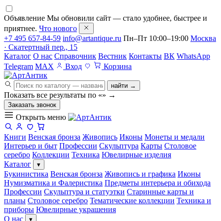
Объявление
Мы обновили сайт — стало удобнее, быстрее и
приятнее.
Что нового
+7 495 657-84-59
info@artantique.ru
Пн–Пт 10:00–19:00
Москва
· Скатертный пер., 15
Каталог
О нас
Справочник
Вестник
Контакты
ВК
WhatsApp
Telegram
MAX
Вход
Корзина
найти →
Показать все результаты по «
»
→
Заказать звонок
Открыть меню
Книги
Венская бронза
Живопись
Иконы
Монеты и медали
Интерьер и быт
Профессии
Скульптура
Карты
Столовое
серебро
Коллекции
Техника
Ювелирные изделия
Каталог
▾
Букинистика
Венская бронза
Живопись и графика
Иконы
Нумизматика и Фалеристика
Предметы интерьера и обихода
Профессии
Скульптура и статуэтки
Старинные карты и
планы
Столовое серебро
Тематические коллекции
Техника и
приборы
Ювелирные украшения
О нас
▾