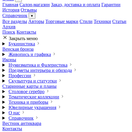
Главная
Салон-магазин
Заказ, доставка и оплата
Гарантии
История
Отзывы
Справочник
▾
Все разделы
Авторы
Торговые марки
Стили
Техники
Статьи
Архив
Поиск
Контакты
Закрыть меню
Букинистика
Венская бронза
Живопись и графика
Иконы
Нумизматика и Фалеристика
Предметы интерьера и обихода
Профессии
Скульптура и статуэтки
Старинные карты и планы
Столовое серебро
Тематические коллекции
Техника и приборы
Ювелирные украшения
О нас
Справочник
Вестник антиквара
Контакты