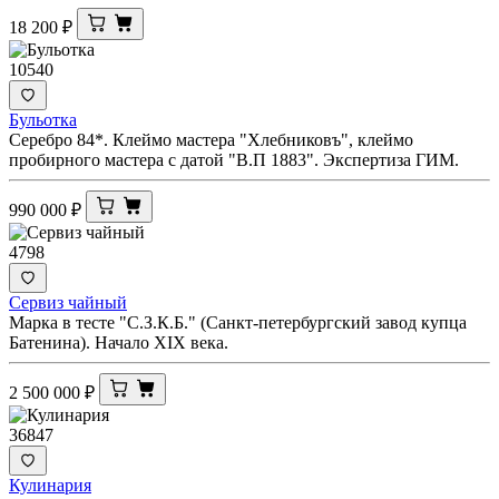
18 200
₽
10540
Бульотка
Серебро 84*. Клеймо мастера "Хлебниковъ", клеймо
пробирного мастера с датой "В.П 1883". Экспертиза ГИМ.
990 000
₽
4798
Сервиз чайный
Марка в тесте "С.З.К.Б." (Санкт-петербургский завод купца
Батенина). Начало XIX века.
2 500 000
₽
36847
Кулинария