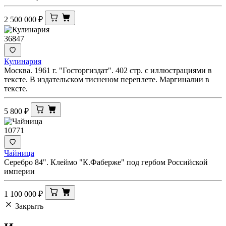
2 500 000
₽
36847
Кулинария
Москва. 1961 г. "Госторгиздат". 402 стр. с иллюстрациями в
тексте. В издательском тисненом переплете. Маргиналии в
тексте.
5 800
₽
10771
Чайница
Серебро 84". Клеймо "К.Фаберже" под гербом Российской
империи
1 100 000
₽
Закрыть