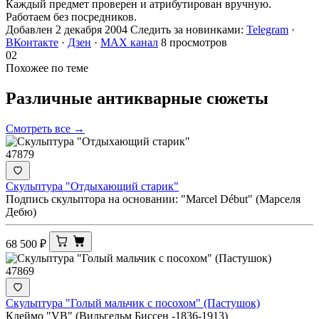
Каждый предмет проверен и атрибутирован вручную.
Работаем без посредников.
Добавлен 2 декабря 2004
Следить за новинками:
Telegram
·
ВКонтакте
·
Дзен
·
MAX канал
8 просмотров
02
Похожее по теме
Различные антикварные
сюжеты
Смотреть все →
47879
Скульптура "Отдыхающий старик"
Подпись скульптора на основании: "Marcel Début" (Марселя
Дебю)
68 500
₽
47869
Скульптура "Голый мальчик с посохом" (Пастушок)
Клеймо "VB" (Вильгельм Биссен -1836-1913)