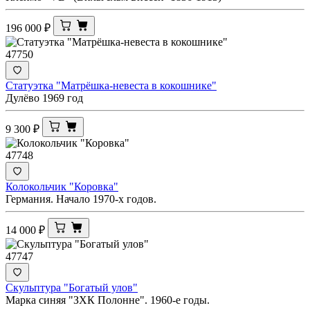
196 000
₽
47750
Статуэтка "Матрёшка-невеста в кокошнике"
Дулёво 1969 год
9 300
₽
47748
Колокольчик "Коровка"
Германия. Начало 1970-х годов.
14 000
₽
47747
Скульптура "Богатый улов"
Марка синяя "ЗХК Полонне". 1960-е годы.