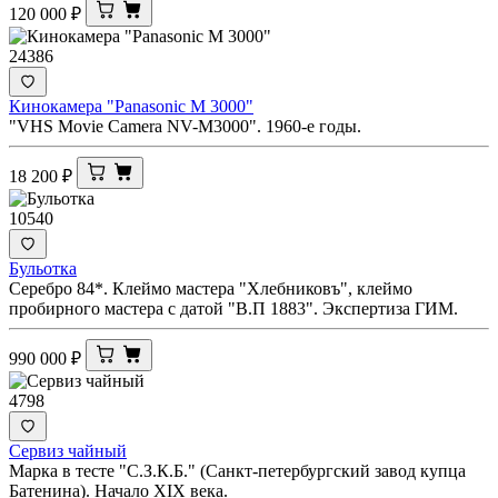
120 000
₽
24386
Кинокамера "Panasonic M 3000"
"VHS Movie Camera NV-M3000". 1960-е годы.
18 200
₽
10540
Бульотка
Серебро 84*. Клеймо мастера "Хлебниковъ", клеймо
пробирного мастера с датой "В.П 1883". Экспертиза ГИМ.
990 000
₽
4798
Сервиз чайный
Марка в тесте "С.З.К.Б." (Санкт-петербургский завод купца
Батенина). Начало XIX века.