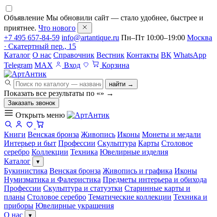
Объявление
Мы обновили сайт — стало удобнее, быстрее и
приятнее.
Что нового
+7 495 657-84-59
info@artantique.ru
Пн–Пт 10:00–19:00
Москва
· Скатертный пер., 15
Каталог
О нас
Справочник
Вестник
Контакты
ВК
WhatsApp
Telegram
MAX
Вход
Корзина
найти →
Показать все результаты по «
»
→
Заказать звонок
Открыть меню
Книги
Венская бронза
Живопись
Иконы
Монеты и медали
Интерьер и быт
Профессии
Скульптура
Карты
Столовое
серебро
Коллекции
Техника
Ювелирные изделия
Каталог
▾
Букинистика
Венская бронза
Живопись и графика
Иконы
Нумизматика и Фалеристика
Предметы интерьера и обихода
Профессии
Скульптура и статуэтки
Старинные карты и
планы
Столовое серебро
Тематические коллекции
Техника и
приборы
Ювелирные украшения
О нас
▾