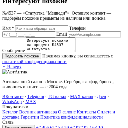
Интересуют
похожие
№4537 — «Статуэтка "Медведи"». Оставьте контакт —
подберём похожие предметы из наличия или поиска.
Имя
*
Телефон
Email
Сообщение
Нажимая кнопку, вы соглашаетесь с
Подобрать похожее
политикой конфиденциальности
Наверх
Антикварный салон в Москве. Серебро, фарфор, бронза,
живопись и книги — с 2004 года.
ВКонтакте
·
Telegram
·
TG канал
·
MAX канал
·
Дзен
·
WhatsApp
·
MAX
Покупателям
Каталог
Вестник антиквара
О салоне
Контакты
Оплата и
доставка
Гарантии
Политика конфиденциальности
Связь
+7 495 657-84-59
+7 977 922-63-10
Заказать звонок