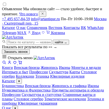
Объявление
Мы обновили сайт — стало удобнее, быстрее и
приятнее.
Что нового
+7 495 657-84-59
info@artantique.ru
Пн–Пт 10:00–19:00
Москва
· Скатертный пер., 15
Каталог
О нас
Справочник
Вестник
Контакты
ВК
WhatsApp
Telegram
MAX
Вход
Корзина
найти →
Показать все результаты по «
»
→
Заказать звонок
Открыть меню
Книги
Венская бронза
Живопись
Иконы
Монеты и медали
Интерьер и быт
Профессии
Скульптура
Карты
Столовое
серебро
Коллекции
Техника
Ювелирные изделия
Каталог
▾
Букинистика
Венская бронза
Живопись и графика
Иконы
Нумизматика и Фалеристика
Предметы интерьера и обихода
Профессии
Скульптура и статуэтки
Старинные карты и
планы
Столовое серебро
Тематические коллекции
Техника и
приборы
Ювелирные украшения
О нас
▾