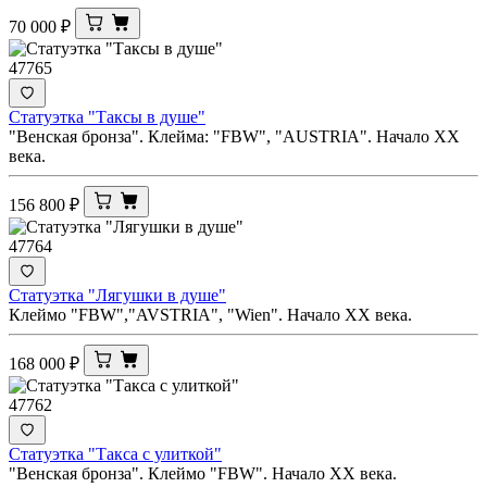
70 000
₽
47765
Статуэтка "Таксы в душе"
"Венская бронза". Клейма: "FBW", "AUSTRIA". Начало ХХ
века.
156 800
₽
47764
Статуэтка "Лягушки в душе"
Клеймо "FBW","AVSTRIA", "Wien". Начало ХХ века.
168 000
₽
47762
Статуэтка "Такса с улиткой"
"Венская бронза". Клеймо "FBW". Начало ХХ века.