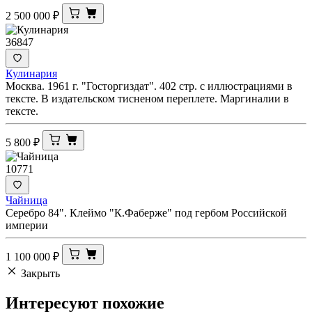
2 500 000
₽
36847
Кулинария
Москва. 1961 г. "Госторгиздат". 402 стр. с иллюстрациями в
тексте. В издательском тисненом переплете. Маргиналии в
тексте.
5 800
₽
10771
Чайница
Серебро 84". Клеймо "К.Фаберже" под гербом Российской
империи
1 100 000
₽
Закрыть
Интересуют
похожие