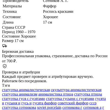
Производитель
Сотников А. Г.
Материалы
Фарфор
Техника
Роспись красками
Состояние
Хорошее
Длина
17 см
Страна
СССР
Период
1960 – 1970
Состояние
Хорошее
Размер
17 см
Бережная доставка
Профессиональная упаковка, страхование, доставка по России
от 700 ₽.
Проверка и атрибуция
Каждый предмет проверен и атрибутирован вручную.
Работаем без посредников.
Тэги
статуэтка анималистическая
скульптура анималистическая
статуэтка анимализм
анималистика птица
статуэтка птицы
статуэтка гуся с гусятами
статуэтка гусыни с гусятами
гусята
и
гусыня и
гусь и
гусята фарфор
советский фарфор
ссср
статуэтка сотникова
soviet porcelain
сотникова г
сотников а
г