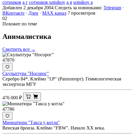
сотников
а г
сотников sotnikov
a g
sotnikov a
Добавлен 2 декабря 2004
Следить за новинками:
Telegram
·
ВКонтакте
·
Дзен
·
MAX канал
7 просмотров
02
Похожее по теме
Анималистика
Смотреть все →
47870
Скульптура "Носорог"
Серебро 84*. Клеймо "I.Р" (Раппопорт). Геммологическая
экспертиза МГУ
476 000
₽
47786
Миниатюра "Такса у котла"
Венская бронза. Клеймо "FBW". Начало ХХ века.