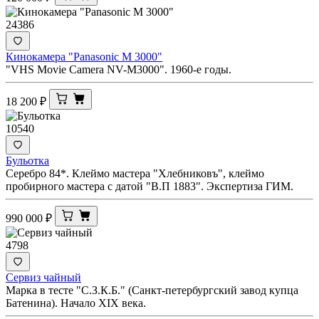
24386
Кинокамера "Panasonic M 3000"
"VHS Movie Camera NV-M3000". 1960-е годы.
18 200
₽
10540
Бульотка
Серебро 84*. Клеймо мастера "Хлебниковъ", клеймо
пробирного мастера с датой "В.П 1883". Экспертиза ГИМ.
990 000
₽
4798
Сервиз чайный
Марка в тесте "С.З.К.Б." (Санкт-петербургский завод купца
Батенина). Начало XIX века.