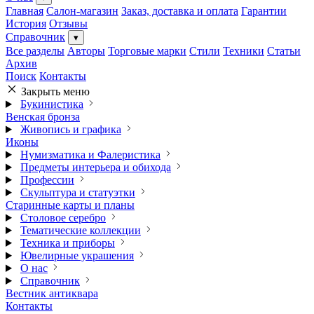
Главная
Салон-магазин
Заказ, доставка и оплата
Гарантии
История
Отзывы
Справочник
▾
Все разделы
Авторы
Торговые марки
Стили
Техники
Статьи
Архив
Поиск
Контакты
Закрыть меню
Букинистика
Венская бронза
Живопись и графика
Иконы
Нумизматика и Фалеристика
Предметы интерьера и обихода
Профессии
Скульптура и статуэтки
Старинные карты и планы
Столовое серебро
Тематические коллекции
Техника и приборы
Ювелирные украшения
О нас
Справочник
Вестник антиквара
Контакты