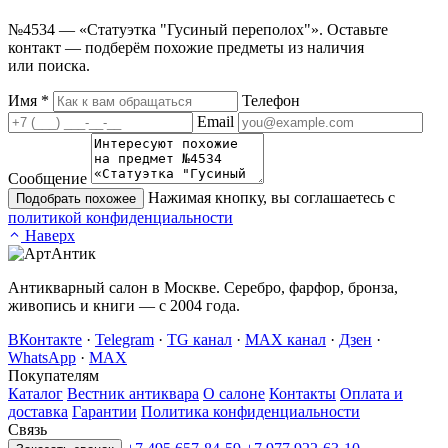
№4534 — «Статуэтка "Гусиный переполох"». Оставьте
контакт — подберём похожие предметы из наличия
или поиска.
Имя
*
Телефон
Email
Сообщение
Нажимая кнопку, вы соглашаетесь с
Подобрать похожее
политикой конфиденциальности
Наверх
Антикварный салон в Москве. Серебро, фарфор, бронза,
живопись и книги — с 2004 года.
ВКонтакте
·
Telegram
·
TG канал
·
MAX канал
·
Дзен
·
WhatsApp
·
MAX
Покупателям
Каталог
Вестник антиквара
О салоне
Контакты
Оплата и
доставка
Гарантии
Политика конфиденциальности
Связь