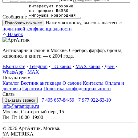
Сообщение
Нажимая кнопку, вы соглашаетесь с
Подобрать похожее
политикой конфиденциальности
Наверх
Антикварный салон в Москве. Серебро, фарфор, бронза,
живопись и книги — с 2004 года.
ВКонтакте
·
Telegram
·
TG канал
·
MAX канал
·
Дзен
·
WhatsApp
·
MAX
Покупателям
Каталог
Вестник антиквара
О салоне
Контакты
Оплата и
доставка
Гарантии
Политика конфиденциальности
Связь
+7 495 657-84-59
+7 977 922-63-10
Заказать звонок
info@artantique.ru
Москва, Скатертный пер., 15
Пн–Пт 10:00–19:00
© 2026 АртАнтик. Москва.
YA·METRIKA