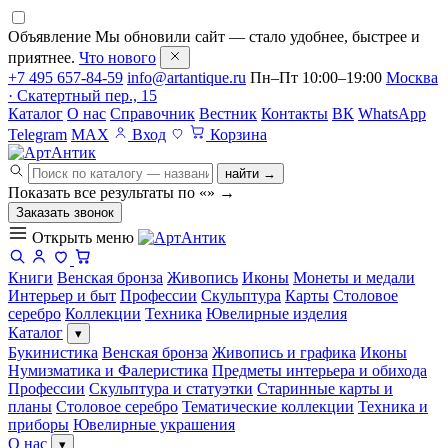
Объявление
Мы обновили сайт — стало удобнее, быстрее и
приятнее.
Что нового
+7 495 657-84-59
info@artantique.ru
Пн–Пт 10:00–19:00
Москва
· Скатертный пер., 15
Каталог
О нас
Справочник
Вестник
Контакты
ВК
WhatsApp
Telegram
MAX
Вход
Корзина
найти →
Показать все результаты по «
»
→
Заказать звонок
Открыть меню
Книги
Венская бронза
Живопись
Иконы
Монеты и медали
Интерьер и быт
Профессии
Скульптура
Карты
Столовое
серебро
Коллекции
Техника
Ювелирные изделия
Каталог
▾
Букинистика
Венская бронза
Живопись и графика
Иконы
Нумизматика и Фалеристика
Предметы интерьера и обихода
Профессии
Скульптура и статуэтки
Старинные карты и
планы
Столовое серебро
Тематические коллекции
Техника и
приборы
Ювелирные украшения
О нас
▾