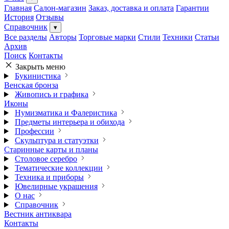
Главная
Салон-магазин
Заказ, доставка и оплата
Гарантии
История
Отзывы
Справочник
▾
Все разделы
Авторы
Торговые марки
Стили
Техники
Статьи
Архив
Поиск
Контакты
Закрыть меню
Букинистика
Венская бронза
Живопись и графика
Иконы
Нумизматика и Фалеристика
Предметы интерьера и обихода
Профессии
Скульптура и статуэтки
Старинные карты и планы
Столовое серебро
Тематические коллекции
Техника и приборы
Ювелирные украшения
О нас
Справочник
Вестник антиквара
Контакты