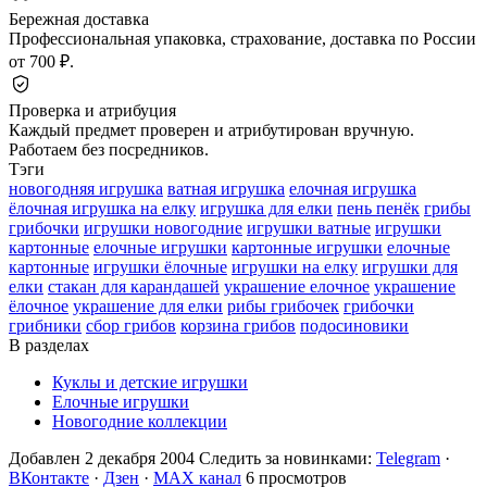
Бережная доставка
Профессиональная упаковка, страхование, доставка по России
от 700 ₽.
Проверка и атрибуция
Каждый предмет проверен и атрибутирован вручную.
Работаем без посредников.
Тэги
новогодняя игрушка
ватная игрушка
елочная игрушка
ёлочная игрушка на елку
игрушка для елки
пень пенёк
грибы
грибочки
игрушки новогодние
игрушки ватные
игрушки
картонные
елочные игрушки
картонные игрушки
елочные
картонные
игрушки ёлочные
игрушки на елку
игрушки для
елки
стакан для карандашей
украшение елочное
украшение
ёлочное
украшение для елки
рибы грибочек
грибочки
грибники
сбор грибов
корзина грибов
подосиновики
В разделах
Куклы и детские игрушки
Елочные игрушки
Новогодние коллекции
Добавлен 2 декабря 2004
Следить за новинками:
Telegram
·
ВКонтакте
·
Дзен
·
MAX канал
6 просмотров