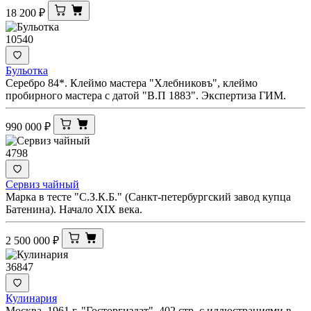
18 200
₽
10540
Бульотка
Серебро 84*. Клеймо мастера "Хлебниковъ", клеймо
пробирного мастера с датой "В.П 1883". Экспертиза ГИМ.
990 000
₽
4798
Сервиз чайный
Марка в тесте "С.З.К.Б." (Санкт-петербургский завод купца
Батенина). Начало XIX века.
2 500 000
₽
36847
Кулинария
Москва. 1961 г. "Госторгиздат". 402 стр. с иллюстрациями в