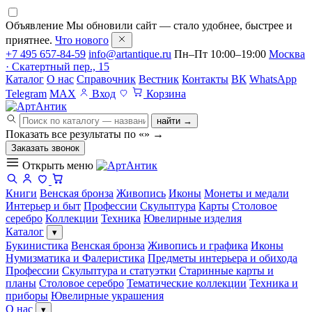
Объявление
Мы обновили сайт — стало удобнее, быстрее и
приятнее.
Что нового
+7 495 657-84-59
info@artantique.ru
Пн–Пт 10:00–19:00
Москва
· Скатертный пер., 15
Каталог
О нас
Справочник
Вестник
Контакты
ВК
WhatsApp
Telegram
MAX
Вход
Корзина
найти →
Показать все результаты по «
»
→
Заказать звонок
Открыть меню
Книги
Венская бронза
Живопись
Иконы
Монеты и медали
Интерьер и быт
Профессии
Скульптура
Карты
Столовое
серебро
Коллекции
Техника
Ювелирные изделия
Каталог
▾
Букинистика
Венская бронза
Живопись и графика
Иконы
Нумизматика и Фалеристика
Предметы интерьера и обихода
Профессии
Скульптура и статуэтки
Старинные карты и
планы
Столовое серебро
Тематические коллекции
Техника и
приборы
Ювелирные украшения
О нас
▾