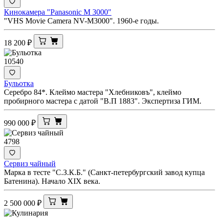
Кинокамера "Panasonic M 3000"
"VHS Movie Camera NV-M3000". 1960-е годы.
18 200
₽
10540
Бульотка
Серебро 84*. Клеймо мастера "Хлебниковъ", клеймо
пробирного мастера с датой "В.П 1883". Экспертиза ГИМ.
990 000
₽
4798
Сервиз чайный
Марка в тесте "С.З.К.Б." (Санкт-петербургский завод купца
Батенина). Начало XIX века.
2 500 000
₽