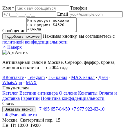
Имя
*
Телефон
Email
Сообщение
Нажимая кнопку, вы соглашаетесь с
Подобрать похожее
политикой конфиденциальности
Наверх
Антикварный салон в Москве. Серебро, фарфор, бронза,
живопись и книги — с 2004 года.
ВКонтакте
·
Telegram
·
TG канал
·
MAX канал
·
Дзен
·
WhatsApp
·
MAX
Покупателям
Каталог
Вестник антиквара
О салоне
Контакты
Оплата и
доставка
Гарантии
Политика конфиденциальности
Связь
+7 495 657-84-59
+7 977 922-63-10
Заказать звонок
info@artantique.ru
Москва, Скатертный пер., 15
Пн–Пт 10:00–19:00