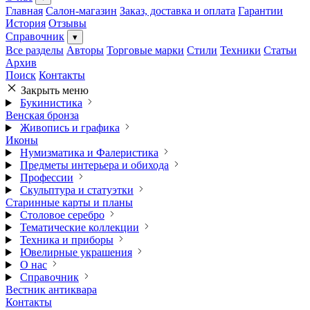
Главная
Салон-магазин
Заказ, доставка и оплата
Гарантии
История
Отзывы
Справочник
▾
Все разделы
Авторы
Торговые марки
Стили
Техники
Статьи
Архив
Поиск
Контакты
Закрыть меню
Букинистика
Венская бронза
Живопись и графика
Иконы
Нумизматика и Фалеристика
Предметы интерьера и обихода
Профессии
Скульптура и статуэтки
Старинные карты и планы
Столовое серебро
Тематические коллекции
Техника и приборы
Ювелирные украшения
О нас
Справочник
Вестник антиквара
Контакты