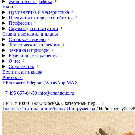
Живопись и графика
Иконы
Нумизматика и Фалеристика
Предметы интерьера и обихода
Профессии
Скульптура и статуэтки
Старинные карты и планы
Столовое серебро
Тематические коллекции
Техника и приборы
Ювелирные украшения
О нас
Справочник
Вестник антиквара
Контакты
ВКонтакте
Telegram
WhatsApp
MAX
+7 495 657-84-59
info@artantique.ru
Пн–Пт 10:00–19:00
Москва, Скатертный пер., 15
Главная
/
Техника и приборы
/
Инструменты
/
Набор зензубеле