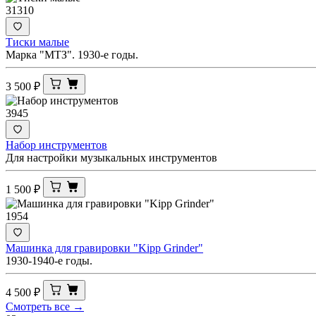
31310
Тиски малые
Марка "МТЗ". 1930-е годы.
3 500
₽
3945
Набор инструментов
Для настройки музыкальных инструментов
1 500
₽
1954
Машинка для гравировки "Kipp Grinder"
1930-1940-е годы.
4 500
₽
Смотреть все →