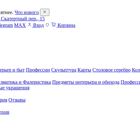
ятнее.
Что нового
 Скатертный пер., 15
legram
MAX
Вход
Корзина
ерьер и быт
Профессии
Скульптура
Карты
Столовое серебро
Кол
зматика и Фалеристика
Предметы интерьера и обихода
Професс
ые украшения
рия
Отзывы
рхив