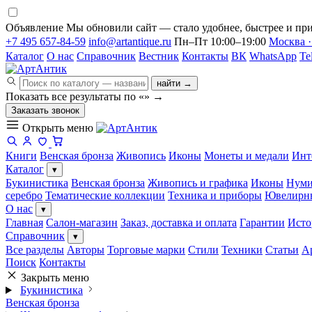
Объявление
Мы обновили сайт — стало удобнее, быстрее и при
+7 495 657-84-59
info@artantique.ru
Пн–Пт 10:00–19:00
Москва ·
Каталог
О нас
Справочник
Вестник
Контакты
ВК
WhatsApp
Te
найти →
Показать все результаты по «
»
→
Заказать звонок
Открыть меню
Книги
Венская бронза
Живопись
Иконы
Монеты и медали
Инт
Каталог
▾
Букинистика
Венская бронза
Живопись и графика
Иконы
Нуми
серебро
Тематические коллекции
Техника и приборы
Ювелирн
О нас
▾
Главная
Салон-магазин
Заказ, доставка и оплата
Гарантии
Исто
Справочник
▾
Все разделы
Авторы
Торговые марки
Стили
Техники
Статьи
А
Поиск
Контакты
Закрыть меню
Букинистика
Венская бронза