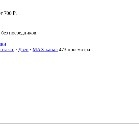
т 700 ₽.
без посредников.
нки
нтакте
·
Дзен
·
MAX канал
473 просмотра