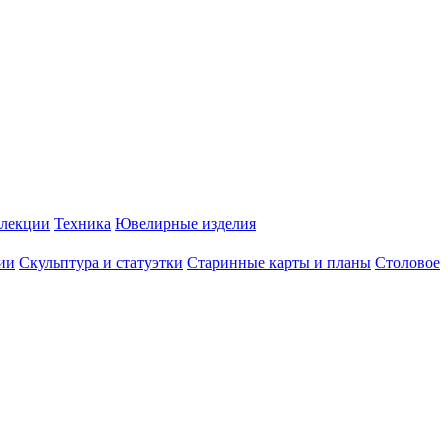
лекции
Техника
Ювелирные изделия
ии
Скульптура и статуэтки
Старинные карты и планы
Столовое