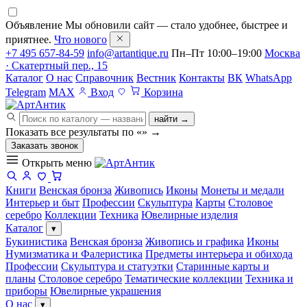
Объявление
Мы обновили сайт — стало удобнее, быстрее и
приятнее.
Что нового
+7 495 657-84-59
info@artantique.ru
Пн–Пт 10:00–19:00
Москва
· Скатертный пер., 15
Каталог
О нас
Справочник
Вестник
Контакты
ВК
WhatsApp
Telegram
MAX
Вход
Корзина
найти →
Показать все результаты по «
»
→
Заказать звонок
Открыть меню
Книги
Венская бронза
Живопись
Иконы
Монеты и медали
Интерьер и быт
Профессии
Скульптура
Карты
Столовое
серебро
Коллекции
Техника
Ювелирные изделия
Каталог
▾
Букинистика
Венская бронза
Живопись и графика
Иконы
Нумизматика и Фалеристика
Предметы интерьера и обихода
Профессии
Скульптура и статуэтки
Старинные карты и
планы
Столовое серебро
Тематические коллекции
Техника и
приборы
Ювелирные украшения
О нас
▾