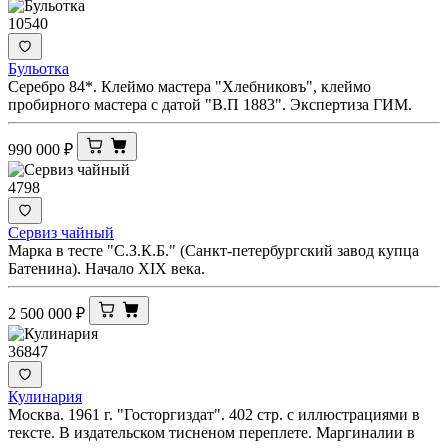
10540
Бульотка
Серебро 84*. Клеймо мастера "Хлебниковъ", клеймо
пробирного мастера с датой "В.П 1883". Экспертиза ГИМ.
990 000
₽
4798
Сервиз чайный
Марка в тесте "С.З.К.Б." (Санкт-петербургский завод купца
Батенина). Начало XIX века.
2 500 000
₽
36847
Кулинария
Москва. 1961 г. "Госторгиздат". 402 стр. с иллюстрациями в
тексте. В издательском тисненом переплете. Маргиналии в