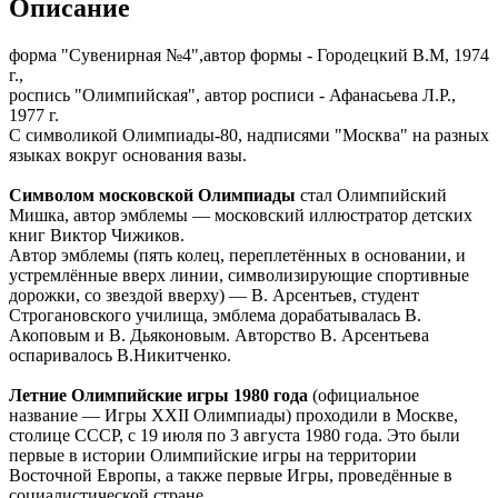
Описание
форма "Сувенирная №4",автор формы - Городецкий В.М, 1974
г.,
роспись "Олимпийская", автор росписи - Афанасьева Л.Р.,
1977 г.
С символикой Олимпиады-80, надписями "Москва" на разных
языках вокруг основания вазы.
Символом московской Олимпиады
стал Олимпийский
Мишка, автор эмблемы — московский иллюстратор детских
книг Виктор Чижиков.
Автор эмблемы (пять колец, переплетённых в основании, и
устремлённые вверх линии, символизирующие спортивные
дорожки, со звездой вверху) — В. Арсентьев, студент
Строгановского училища, эмблема дорабатывалась В.
Акоповым и В. Дьяконовым. Авторство В. Арсентьева
оспаривалось В.Никитченко.
Летние Олимпийские игры 1980 года
(официальное
название — Игры XXII Олимпиады) проходили в Москве,
столице СССР, с 19 июля по 3 августа 1980 года. Это были
первые в истории Олимпийские игры на территории
Восточной Европы, а также первые Игры, проведённые в
социалистической стране.