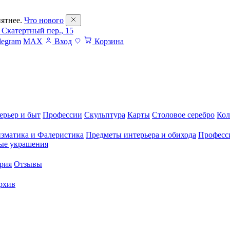
ятнее.
Что нового
 Скатертный пер., 15
legram
MAX
Вход
Корзина
ерьер и быт
Профессии
Скульптура
Карты
Столовое серебро
Кол
зматика и Фалеристика
Предметы интерьера и обихода
Професс
ые украшения
рия
Отзывы
рхив