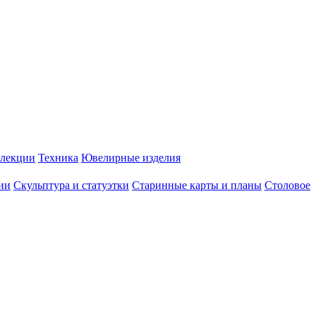
лекции
Техника
Ювелирные изделия
ии
Скульптура и статуэтки
Старинные карты и планы
Столовое