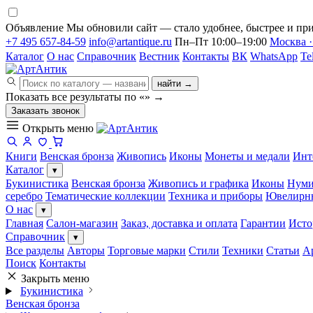
Объявление
Мы обновили сайт — стало удобнее, быстрее и при
+7 495 657-84-59
info@artantique.ru
Пн–Пт 10:00–19:00
Москва ·
Каталог
О нас
Справочник
Вестник
Контакты
ВК
WhatsApp
Te
найти →
Показать все результаты по «
»
→
Заказать звонок
Открыть меню
Книги
Венская бронза
Живопись
Иконы
Монеты и медали
Инт
Каталог
▾
Букинистика
Венская бронза
Живопись и графика
Иконы
Нуми
серебро
Тематические коллекции
Техника и приборы
Ювелирн
О нас
▾
Главная
Салон-магазин
Заказ, доставка и оплата
Гарантии
Исто
Справочник
▾
Все разделы
Авторы
Торговые марки
Стили
Техники
Статьи
А
Поиск
Контакты
Закрыть меню
Букинистика
Венская бронза