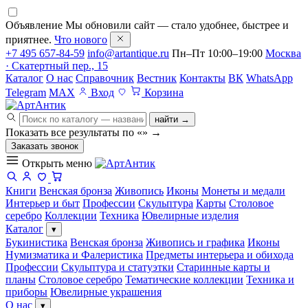
Объявление
Мы обновили сайт — стало удобнее, быстрее и
приятнее.
Что нового
+7 495 657-84-59
info@artantique.ru
Пн–Пт 10:00–19:00
Москва
· Скатертный пер., 15
Каталог
О нас
Справочник
Вестник
Контакты
ВК
WhatsApp
Telegram
MAX
Вход
Корзина
найти →
Показать все результаты по «
»
→
Заказать звонок
Открыть меню
Книги
Венская бронза
Живопись
Иконы
Монеты и медали
Интерьер и быт
Профессии
Скульптура
Карты
Столовое
серебро
Коллекции
Техника
Ювелирные изделия
Каталог
▾
Букинистика
Венская бронза
Живопись и графика
Иконы
Нумизматика и Фалеристика
Предметы интерьера и обихода
Профессии
Скульптура и статуэтки
Старинные карты и
планы
Столовое серебро
Тематические коллекции
Техника и
приборы
Ювелирные украшения
О нас
▾