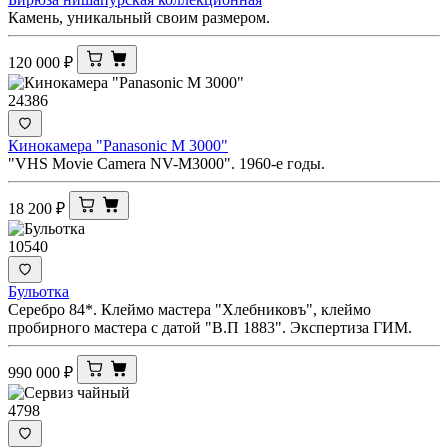
Камень, уникальный своим размером.
120 000
₽
24386
Кинокамера "Panasonic M 3000"
"VHS Movie Camera NV-M3000". 1960-е годы.
18 200
₽
10540
Бульотка
Серебро 84*. Клеймо мастера "Хлебниковъ", клеймо
пробирного мастера с датой "В.П 1883". Экспертиза ГИМ.
990 000
₽
4798