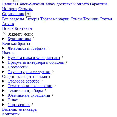
Главная
Салон-магазин
Заказ, доставка и оплата
Гарантии
История
Отзывы
Справочник
▾
Все разделы
Авторы
Торговые марки
Стили
Техники
Статьи
Архив
Поиск
Контакты
Закрыть меню
Букинистика
Венская бронза
Живопись и графика
Иконы
Нумизматика и Фалеристика
Предметы интерьера и обихода
Профессии
Скульптура и статуэтки
Старинные карты и планы
Столовое серебро
Тематические коллекции
Техника и приборы
Ювелирные украшения
О нас
Справочник
Вестник антиквара
Контакты