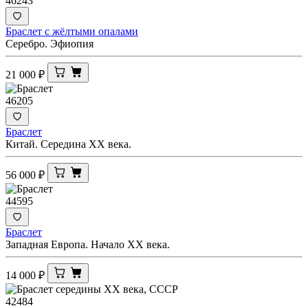
46243
Браслет с жёлтыми опалами
Серебро. Эфиопия
21 000
₽
46205
Браслет
Китай. Середина ХХ века.
56 000
₽
44595
Браслет
Западная Европа. Начало XX века.
14 000
₽
42484