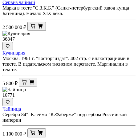
Сервиз чайный
Марка в тесте "С.З.К.Б." (Санкт-петербургский завод купца
Батенина). Начало XIX века.
2 500 000
₽
36847
Кулинария
Москва. 1961 г. "Госторгиздат". 402 стр. с иллюстрациями в
тексте. В издательском тисненом переплете. Маргиналии в
тексте.
5 800
₽
10771
Чайница
Серебро 84". Клеймо "К.Фаберже" под гербом Российской
империи
1 100 000
₽