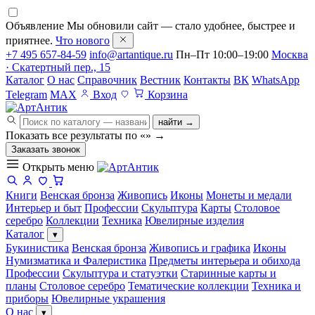
Объявление
Мы обновили сайт — стало удобнее, быстрее и
приятнее.
Что нового
+7 495 657-84-59
info@artantique.ru
Пн–Пт 10:00–19:00
Москва
· Скатертный пер., 15
Каталог
О нас
Справочник
Вестник
Контакты
ВК
WhatsApp
Telegram
MAX
Вход
Корзина
найти →
Показать все результаты по «
»
→
Заказать звонок
Открыть меню
Книги
Венская бронза
Живопись
Иконы
Монеты и медали
Интерьер и быт
Профессии
Скульптура
Карты
Столовое
серебро
Коллекции
Техника
Ювелирные изделия
Каталог
▾
Букинистика
Венская бронза
Живопись и графика
Иконы
Нумизматика и Фалеристика
Предметы интерьера и обихода
Профессии
Скульптура и статуэтки
Старинные карты и
планы
Столовое серебро
Тематические коллекции
Техника и
приборы
Ювелирные украшения
О нас
▾