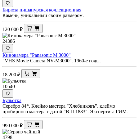
Бирюза нишапурская коллекционная
Камень, уникальный своим размером.
120 000
₽
24386
Кинокамера "Panasonic M 3000"
"VHS Movie Camera NV-M3000". 1960-е годы.
18 200
₽
10540
Бульотка
Серебро 84*. Клеймо мастера "Хлебниковъ", клеймо
пробирного мастера с датой "В.П 1883". Экспертиза ГИМ.
990 000
₽
4798