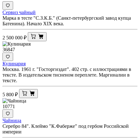
Сервиз чайный
Марка в тесте "С.З.К.Б." (Санкт-петербургский завод купца
Батенина). Начало XIX века.
2 500 000
₽
36847
Кулинария
Москва. 1961 г. "Госторгиздат". 402 стр. с иллюстрациями в
тексте. В издательском тисненом переплете. Маргиналии в
тексте.
5 800
₽
10771
Чайница
Серебро 84". Клеймо "К.Фаберже" под гербом Российской
империи