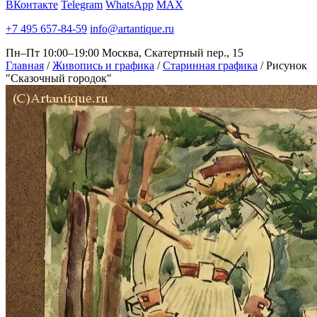
ВКонтакте
Telegram
WhatsApp
MAX
+7 495 657-84-59
info@artantique.ru
Пн–Пт 10:00–19:00
Москва, Скатертный пер., 15
Главная
/
Живопись и графика
/
Старинная графика
/
Рисунок
"Сказочный городок"