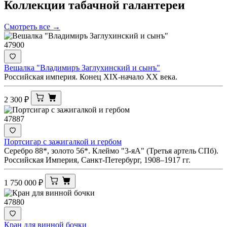
Коллекции табачной
галантереи
Смотреть все →
47900
Вешалка "Владимиръ Заглухинский и сынъ"
Российская империя. Конец XIX-начало ХХ века.
2 300
₽
47887
Портсигар с зажигалкой и гербом
Серебро 88*, золото 56*. Клеймо "3-яА" (Третья артель СПб).
Российская Империя, Санкт-Петербург, 1908–1917 гг.
1 750 000
₽
47880
Кран для винной бочки