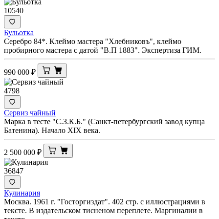
10540
Бульотка
Серебро 84*. Клеймо мастера "Хлебниковъ", клеймо
пробирного мастера с датой "В.П 1883". Экспертиза ГИМ.
990 000
₽
4798
Сервиз чайный
Марка в тесте "С.З.К.Б." (Санкт-петербургский завод купца
Батенина). Начало XIX века.
2 500 000
₽
36847
Кулинария
Москва. 1961 г. "Госторгиздат". 402 стр. с иллюстрациями в
тексте. В издательском тисненом переплете. Маргиналии в