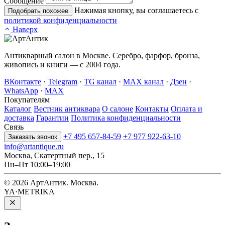
Сообщение
Нажимая кнопку, вы соглашаетесь с
Подобрать похожее
политикой конфиденциальности
Наверх
Антикварный салон в Москве. Серебро, фарфор, бронза,
живопись и книги — с 2004 года.
ВКонтакте
·
Telegram
·
TG канал
·
MAX канал
·
Дзен
·
WhatsApp
·
MAX
Покупателям
Каталог
Вестник антиквара
О салоне
Контакты
Оплата и
доставка
Гарантии
Политика конфиденциальности
Связь
+7 495 657-84-59
+7 977 922-63-10
Заказать звонок
info@artantique.ru
Москва, Скатертный пер., 15
Пн–Пт 10:00–19:00
© 2026 АртАнтик. Москва.
YA·METRIKA