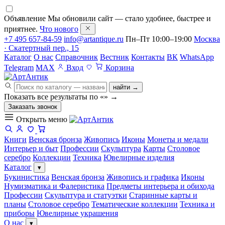
Объявление
Мы обновили сайт — стало удобнее, быстрее и
приятнее.
Что нового
+7 495 657-84-59
info@artantique.ru
Пн–Пт 10:00–19:00
Москва
· Скатертный пер., 15
Каталог
О нас
Справочник
Вестник
Контакты
ВК
WhatsApp
Telegram
MAX
Вход
Корзина
найти →
Показать все результаты по «
»
→
Заказать звонок
Открыть меню
Книги
Венская бронза
Живопись
Иконы
Монеты и медали
Интерьер и быт
Профессии
Скульптура
Карты
Столовое
серебро
Коллекции
Техника
Ювелирные изделия
Каталог
▾
Букинистика
Венская бронза
Живопись и графика
Иконы
Нумизматика и Фалеристика
Предметы интерьера и обихода
Профессии
Скульптура и статуэтки
Старинные карты и
планы
Столовое серебро
Тематические коллекции
Техника и
приборы
Ювелирные украшения
О нас
▾