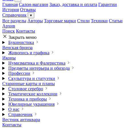
Главная
Салон-магазин
Заказ, доставка и оплата
Гарантии
История
Отзывы
Справочник
▾
Все разделы
Авторы
Торговые марки
Стили
Техники
Статьи
Архив
Поиск
Контакты
Закрыть меню
Букинистика
Венская бронза
Живопись и графика
Иконы
Нумизматика и Фалеристика
Предметы интерьера и обихода
Профессии
Скульптура и статуэтки
Старинные карты и планы
Столовое серебро
Тематические коллекции
Техника и приборы
Ювелирные украшения
О нас
Справочник
Вестник антиквара
Контакты