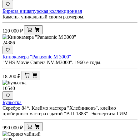
Бирюза нишапурская коллекционная
Камень, уникальный своим размером.
120 000
₽
24386
Кинокамера "Panasonic M 3000"
"VHS Movie Camera NV-M3000". 1960-е годы.
18 200
₽
10540
Бульотка
Серебро 84*. Клеймо мастера "Хлебниковъ", клеймо
пробирного мастера с датой "В.П 1883". Экспертиза ГИМ.
990 000
₽
4798