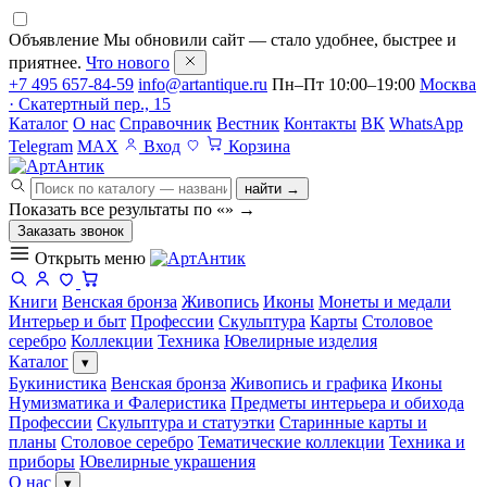
Объявление
Мы обновили сайт — стало удобнее, быстрее и
приятнее.
Что нового
+7 495 657-84-59
info@artantique.ru
Пн–Пт 10:00–19:00
Москва
· Скатертный пер., 15
Каталог
О нас
Справочник
Вестник
Контакты
ВК
WhatsApp
Telegram
MAX
Вход
Корзина
найти →
Показать все результаты по «
»
→
Заказать звонок
Открыть меню
Книги
Венская бронза
Живопись
Иконы
Монеты и медали
Интерьер и быт
Профессии
Скульптура
Карты
Столовое
серебро
Коллекции
Техника
Ювелирные изделия
Каталог
▾
Букинистика
Венская бронза
Живопись и графика
Иконы
Нумизматика и Фалеристика
Предметы интерьера и обихода
Профессии
Скульптура и статуэтки
Старинные карты и
планы
Столовое серебро
Тематические коллекции
Техника и
приборы
Ювелирные украшения
О нас
▾