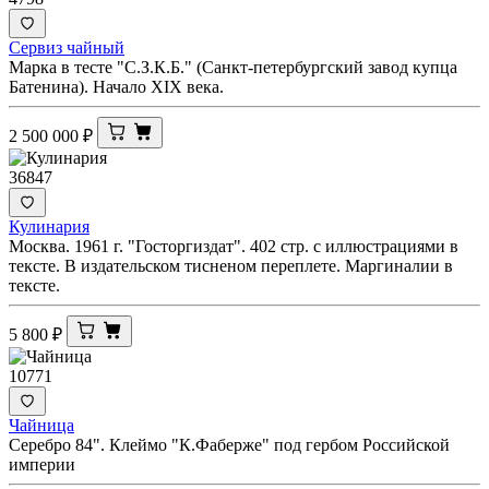
Сервиз чайный
Марка в тесте "С.З.К.Б." (Санкт-петербургский завод купца
Батенина). Начало XIX века.
2 500 000
₽
36847
Кулинария
Москва. 1961 г. "Госторгиздат". 402 стр. с иллюстрациями в
тексте. В издательском тисненом переплете. Маргиналии в
тексте.
5 800
₽
10771
Чайница
Серебро 84". Клеймо "К.Фаберже" под гербом Российской
империи