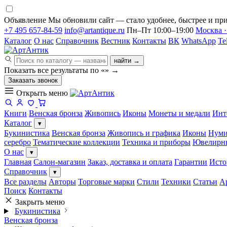
Объявление
Мы обновили сайт — стало удобнее, быстрее и при
+7 495 657-84-59
info@artantique.ru
Пн–Пт 10:00–19:00
Москва ·
Каталог
О нас
Справочник
Вестник
Контакты
ВК
WhatsApp
Te
найти →
Показать все результаты по «
»
→
Заказать звонок
Открыть меню
Книги
Венская бронза
Живопись
Иконы
Монеты и медали
Инт
Каталог
▾
Букинистика
Венская бронза
Живопись и графика
Иконы
Нуми
серебро
Тематические коллекции
Техника и приборы
Ювелирн
О нас
▾
Главная
Салон-магазин
Заказ, доставка и оплата
Гарантии
Исто
Справочник
▾
Все разделы
Авторы
Торговые марки
Стили
Техники
Статьи
А
Поиск
Контакты
Закрыть меню
Букинистика
Венская бронза