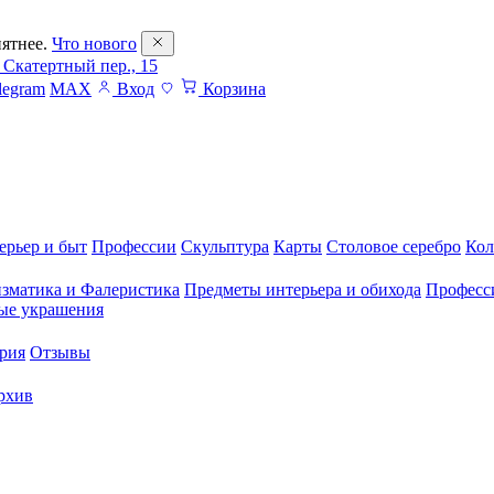
ятнее.
Что нового
 Скатертный пер., 15
legram
MAX
Вход
Корзина
ерьер и быт
Профессии
Скульптура
Карты
Столовое серебро
Кол
зматика и Фалеристика
Предметы интерьера и обихода
Професс
ые украшения
рия
Отзывы
рхив