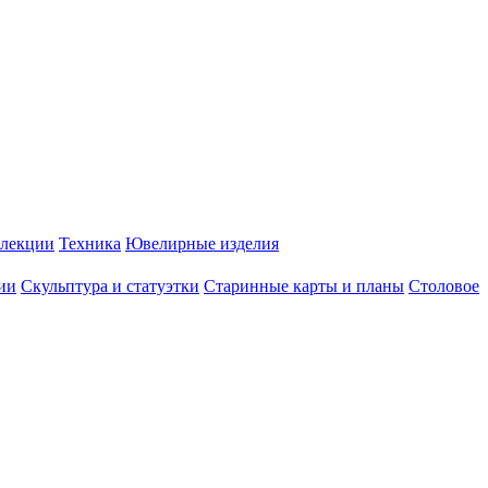
лекции
Техника
Ювелирные изделия
ии
Скульптура и статуэтки
Старинные карты и планы
Столовое