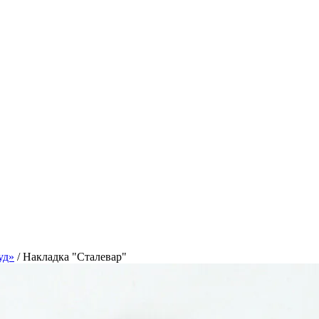
уд»
/
Накладка "Сталевар"