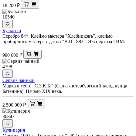
18 200
₽
10540
Бульотка
Серебро 84*. Клеймо мастера "Хлебниковъ", клеймо
пробирного мастера с датой "В.П 1883". Экспертиза ГИМ.
990 000
₽
4798
Сервиз чайный
Марка в тесте "С.З.К.Б." (Санкт-петербургский завод купца
Батенина). Начало XIX века.
2 500 000
₽
36847
Кулинария
Москва. 1961 г. "Госторгиздат". 402 стр. с иллюстрациями в