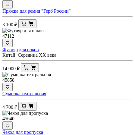
Пряжка для ремня "Герб России"
3 100
₽
47112
Футляр для очков
Китай. Середина ХХ века.
14 000
₽
45858
Сумочка театральная
4 700
₽
45640
Чехол для пропуска