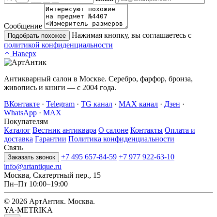
Сообщение
Нажимая кнопку, вы соглашаетесь с
Подобрать похожее
политикой конфиденциальности
Наверх
Антикварный салон в Москве. Серебро, фарфор, бронза,
живопись и книги — с 2004 года.
ВКонтакте
·
Telegram
·
TG канал
·
MAX канал
·
Дзен
·
WhatsApp
·
MAX
Покупателям
Каталог
Вестник антиквара
О салоне
Контакты
Оплата и
доставка
Гарантии
Политика конфиденциальности
Связь
+7 495 657-84-59
+7 977 922-63-10
Заказать звонок
info@artantique.ru
Москва, Скатертный пер., 15
Пн–Пт 10:00–19:00
© 2026 АртАнтик. Москва.
YA·METRIKA