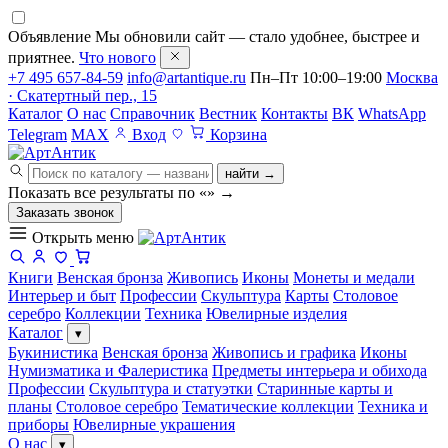
Объявление
Мы обновили сайт — стало удобнее, быстрее и
приятнее.
Что нового
+7 495 657-84-59
info@artantique.ru
Пн–Пт 10:00–19:00
Москва
· Скатертный пер., 15
Каталог
О нас
Справочник
Вестник
Контакты
ВК
WhatsApp
Telegram
MAX
Вход
Корзина
найти →
Показать все результаты по «
»
→
Заказать звонок
Открыть меню
Книги
Венская бронза
Живопись
Иконы
Монеты и медали
Интерьер и быт
Профессии
Скульптура
Карты
Столовое
серебро
Коллекции
Техника
Ювелирные изделия
Каталог
▾
Букинистика
Венская бронза
Живопись и графика
Иконы
Нумизматика и Фалеристика
Предметы интерьера и обихода
Профессии
Скульптура и статуэтки
Старинные карты и
планы
Столовое серебро
Тематические коллекции
Техника и
приборы
Ювелирные украшения
О нас
▾