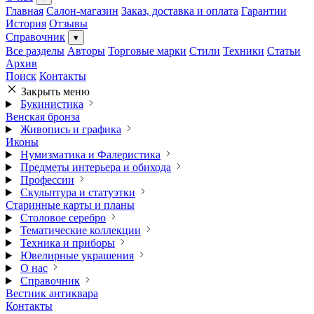
Главная
Салон-магазин
Заказ, доставка и оплата
Гарантии
История
Отзывы
Справочник
▾
Все разделы
Авторы
Торговые марки
Стили
Техники
Статьи
Архив
Поиск
Контакты
Закрыть меню
Букинистика
Венская бронза
Живопись и графика
Иконы
Нумизматика и Фалеристика
Предметы интерьера и обихода
Профессии
Скульптура и статуэтки
Старинные карты и планы
Столовое серебро
Тематические коллекции
Техника и приборы
Ювелирные украшения
О нас
Справочник
Вестник антиквара
Контакты