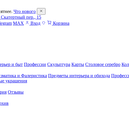
ятнее.
Что нового
 Скатертный пер., 15
legram
MAX
Вход
Корзина
ерьер и быт
Профессии
Скульптура
Карты
Столовое серебро
Кол
зматика и Фалеристика
Предметы интерьера и обихода
Професс
ые украшения
рия
Отзывы
рхив