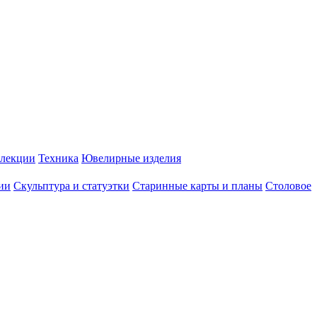
лекции
Техника
Ювелирные изделия
ии
Скульптура и статуэтки
Старинные карты и планы
Столовое