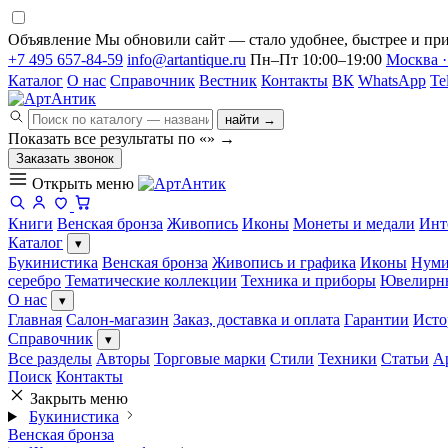
Объявление
Мы обновили сайт — стало удобнее, быстрее и при
+7 495 657-84-59
info@artantique.ru
Пн–Пт 10:00–19:00
Москва ·
Каталог
О нас
Справочник
Вестник
Контакты
ВК
WhatsApp
Te
найти →
Показать все результаты по «
»
→
Заказать звонок
Открыть меню
Книги
Венская бронза
Живопись
Иконы
Монеты и медали
Инт
Каталог
▾
Букинистика
Венская бронза
Живопись и графика
Иконы
Нуми
серебро
Тематические коллекции
Техника и приборы
Ювелирн
О нас
▾
Главная
Салон-магазин
Заказ, доставка и оплата
Гарантии
Исто
Справочник
▾
Все разделы
Авторы
Торговые марки
Стили
Техники
Статьи
А
Поиск
Контакты
Закрыть меню
Букинистика
Венская бронза