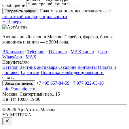
Сообщение
Нажимая кнопку, вы соглашаетесь с
Отправить запрос
политикой конфиденциальности
Наверх
Антикварный салон в Москве. Серебро, фарфор, бронза,
живопись и книги — с 2004 года.
ВКонтакте
·
Telegram
·
TG канал
·
MAX канал
·
Дзен
·
WhatsApp
·
MAX
Покупателям
Каталог
Вестник антиквара
О салоне
Контакты
Оплата и
доставка
Гарантии
Политика конфиденциальности
Связь
+7 495 657-84-59
+7 977 922-63-10
Заказать звонок
info@artantique.ru
Москва, Скатертный пер., 15
Пн–Пт 10:00–19:00
© 2026 АртАнтик. Москва.
YA·METRIKA