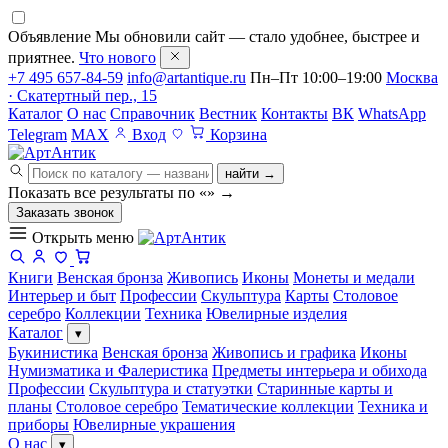
Объявление
Мы обновили сайт — стало удобнее, быстрее и
приятнее.
Что нового
+7 495 657-84-59
info@artantique.ru
Пн–Пт 10:00–19:00
Москва
· Скатертный пер., 15
Каталог
О нас
Справочник
Вестник
Контакты
ВК
WhatsApp
Telegram
MAX
Вход
Корзина
найти →
Показать все результаты по «
»
→
Заказать звонок
Открыть меню
Книги
Венская бронза
Живопись
Иконы
Монеты и медали
Интерьер и быт
Профессии
Скульптура
Карты
Столовое
серебро
Коллекции
Техника
Ювелирные изделия
Каталог
▾
Букинистика
Венская бронза
Живопись и графика
Иконы
Нумизматика и Фалеристика
Предметы интерьера и обихода
Профессии
Скульптура и статуэтки
Старинные карты и
планы
Столовое серебро
Тематические коллекции
Техника и
приборы
Ювелирные украшения
О нас
▾