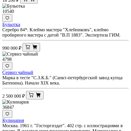
18 200
₽
10540
Бульотка
Серебро 84*. Клеймо мастера "Хлебниковъ", клеймо
пробирного мастера с датой "В.П 1883". Экспертиза ГИМ.
990 000
₽
4798
Сервиз чайный
Марка в тесте "С.З.К.Б." (Санкт-петербургский завод купца
Батенина). Начало XIX века.
2 500 000
₽
36847
Кулинария
Москва. 1961 г. "Госторгиздат". 402 стр. с иллюстрациями в
тексте. В издательском тисненом переплете. Маргиналии в