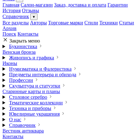
Главная
Салон-магазин
Заказ, доставка и оплата
Гарантии
История
Отзывы
Справочник
▾
Все разделы
Авторы
Торговые марки
Стили
Техники
Статьи
Архив
Поиск
Контакты
Закрыть меню
Букинистика
Венская бронза
Живопись и графика
Иконы
Нумизматика и Фалеристика
Предметы интерьера и обихода
Профессии
Скульптура и статуэтки
Старинные карты и планы
Столовое серебро
Тематические коллекции
Техника и приборы
Ювелирные украшения
О нас
Справочник
Вестник антиквара
Контакты