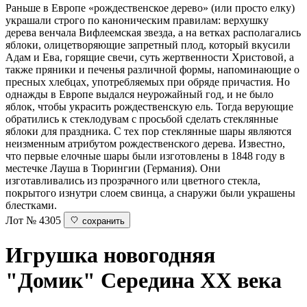
Раньше в Европе «рождественское дерево» (или просто елку)
украшали строго по каноническим правилам: верхушку
дерева венчала Вифлеемская звезда, а на ветках располагались
яблоки, олицетворяющие запретный плод, который вкусили
Адам и Ева, горящие свечи, суть жертвенности Христовой, а
также пряники и печенья различной формы, напоминающие о
пресных хлебцах, употребляемых при обряде причастия. Но
однажды в Европе выдался неурожайный год, и не было
яблок, чтобы украсить рождественскую ель. Тогда верующие
обратились к стеклодувам с просьбой сделать стеклянные
яблоки для праздника. С тех пор стеклянные шары являются
неизменным атрибутом рождественского дерева. Известно,
что первые елочные шары были изготовлены в 1848 году в
местечке Лауша в Тюрингии (Германия). Они
изготавливались из прозрачного или цветного стекла,
покрытого изнутри слоем свинца, а снаружи были украшены
блестками.
Лот № 4305
сохранить
Игрушка новогодняя
"Домик"
Середина ХХ века