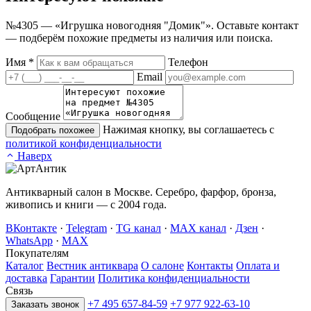
№4305 — «Игрушка новогодняя "Домик"». Оставьте контакт
— подберём похожие предметы из наличия или поиска.
Имя
*
Телефон
Email
Сообщение
Нажимая кнопку, вы соглашаетесь с
Подобрать похожее
политикой конфиденциальности
Наверх
Антикварный салон в Москве. Серебро, фарфор, бронза,
живопись и книги — с 2004 года.
ВКонтакте
·
Telegram
·
TG канал
·
MAX канал
·
Дзен
·
WhatsApp
·
MAX
Покупателям
Каталог
Вестник антиквара
О салоне
Контакты
Оплата и
доставка
Гарантии
Политика конфиденциальности
Связь
+7 495 657-84-59
+7 977 922-63-10
Заказать звонок