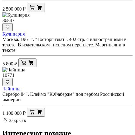
2 500 000
₽
36847
Кулинария
Москва. 1961 г. "Госторгиздат". 402 стр. с иллюстрациями в
тексте. В издательском тисненом переплете. Маргиналии в
тексте.
5 800
₽
10771
Чайница
Серебро 84". Клеймо "К.Фаберже" под гербом Российской
империи
1 100 000
₽
Закрыть
Интересуют
похожие