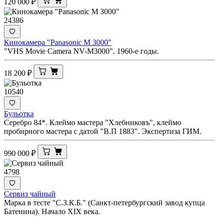
120 000
₽
24386
Кинокамера "Panasonic M 3000"
"VHS Movie Camera NV-M3000". 1960-е годы.
18 200
₽
10540
Бульотка
Серебро 84*. Клеймо мастера "Хлебниковъ", клеймо
пробирного мастера с датой "В.П 1883". Экспертиза ГИМ.
990 000
₽
4798
Сервиз чайный
Марка в тесте "С.З.К.Б." (Санкт-петербургский завод купца
Батенина). Начало XIX века.