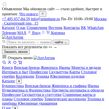
Объявление
Мы обновили сайт — стало удобнее, быстрее и
приятнее.
Что нового
+7 495 657-84-59
info@artantique.ru
Пн–Пт 10:00–19:00
Москва
· Скатертный пер., 15
Каталог
О нас
Справочник
Вестник
Контакты
ВК
WhatsApp
Telegram
MAX
Вход
Корзина
найти →
Показать все результаты по «
»
→
Заказать звонок
Открыть меню
Книги
Венская бронза
Живопись
Иконы
Монеты и медали
Интерьер и быт
Профессии
Скульптура
Карты
Столовое
серебро
Коллекции
Техника
Ювелирные изделия
Каталог
▾
Букинистика
Венская бронза
Живопись и графика
Иконы
Нумизматика и Фалеристика
Предметы интерьера и обихода
Профессии
Скульптура и статуэтки
Старинные карты и
планы
Столовое серебро
Тематические коллекции
Техника и
приборы
Ювелирные украшения
О нас
▾