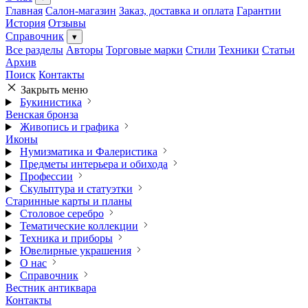
Главная
Салон-магазин
Заказ, доставка и оплата
Гарантии
История
Отзывы
Справочник
▾
Все разделы
Авторы
Торговые марки
Стили
Техники
Статьи
Архив
Поиск
Контакты
Закрыть меню
Букинистика
Венская бронза
Живопись и графика
Иконы
Нумизматика и Фалеристика
Предметы интерьера и обихода
Профессии
Скульптура и статуэтки
Старинные карты и планы
Столовое серебро
Тематические коллекции
Техника и приборы
Ювелирные украшения
О нас
Справочник
Вестник антиквара
Контакты