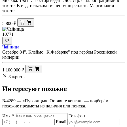
Москва. 1961 г. "Госторгиздат". 402 стр. с иллюстрациями в
тексте. В издательском тисненом переплете. Маргиналии в
тексте.
5 800
₽
10771
Чайница
Серебро 84". Клеймо "К.Фаберже" под гербом Российской
империи
1 100 000
₽
Закрыть
Интересуют
похожие
№4289 — «Пуговицы». Оставьте контакт — подберём
похожие предметы из наличия или поиска.
Имя
*
Телефон
Email