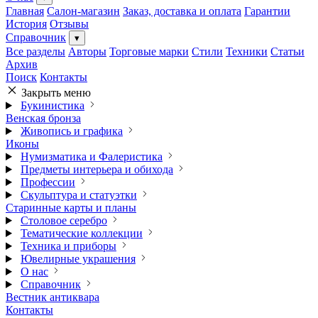
Главная
Салон-магазин
Заказ, доставка и оплата
Гарантии
История
Отзывы
Справочник
▾
Все разделы
Авторы
Торговые марки
Стили
Техники
Статьи
Архив
Поиск
Контакты
Закрыть меню
Букинистика
Венская бронза
Живопись и графика
Иконы
Нумизматика и Фалеристика
Предметы интерьера и обихода
Профессии
Скульптура и статуэтки
Старинные карты и планы
Столовое серебро
Тематические коллекции
Техника и приборы
Ювелирные украшения
О нас
Справочник
Вестник антиквара
Контакты