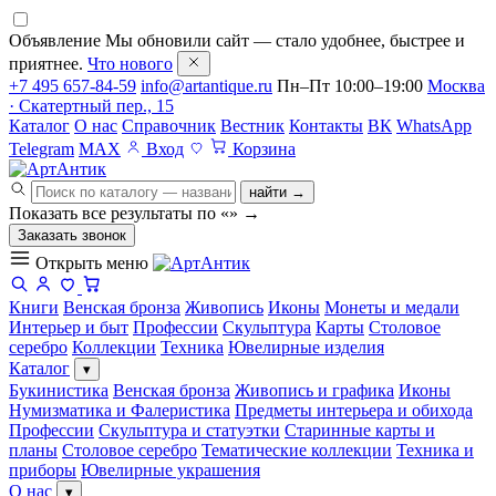
Объявление
Мы обновили сайт — стало удобнее, быстрее и
приятнее.
Что нового
+7 495 657-84-59
info@artantique.ru
Пн–Пт 10:00–19:00
Москва
· Скатертный пер., 15
Каталог
О нас
Справочник
Вестник
Контакты
ВК
WhatsApp
Telegram
MAX
Вход
Корзина
найти →
Показать все результаты по «
»
→
Заказать звонок
Открыть меню
Книги
Венская бронза
Живопись
Иконы
Монеты и медали
Интерьер и быт
Профессии
Скульптура
Карты
Столовое
серебро
Коллекции
Техника
Ювелирные изделия
Каталог
▾
Букинистика
Венская бронза
Живопись и графика
Иконы
Нумизматика и Фалеристика
Предметы интерьера и обихода
Профессии
Скульптура и статуэтки
Старинные карты и
планы
Столовое серебро
Тематические коллекции
Техника и
приборы
Ювелирные украшения
О нас
▾