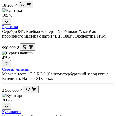
18 200
₽
10540
Бульотка
Серебро 84*. Клеймо мастера "Хлебниковъ", клеймо
пробирного мастера с датой "В.П 1883". Экспертиза ГИМ.
990 000
₽
4798
Сервиз чайный
Марка в тесте "С.З.К.Б." (Санкт-петербургский завод купца
Батенина). Начало XIX века.
2 500 000
₽
36847
Кулинария