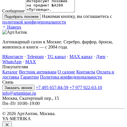
Сообщение
Нажимая кнопку, вы соглашаетесь с
Подобрать похожее
политикой конфиденциальности
Наверх
Антикварный салон в Москве. Серебро, фарфор, бронза,
живопись и книги — с 2004 года.
ВКонтакте
·
Telegram
·
TG канал
·
MAX канал
·
Дзен
·
WhatsApp
·
MAX
Покупателям
Каталог
Вестник антиквара
О салоне
Контакты
Оплата и
доставка
Гарантии
Политика конфиденциальности
Связь
+7 495 657-84-59
+7 977 922-63-10
Заказать звонок
info@artantique.ru
Москва, Скатертный пер., 15
Пн–Пт 10:00–19:00
© 2026 АртАнтик. Москва.
YA·METRIKA