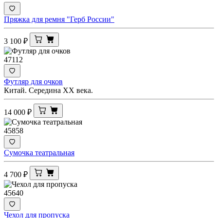
Пряжка для ремня "Герб России"
3 100
₽
47112
Футляр для очков
Китай. Середина ХХ века.
14 000
₽
45858
Сумочка театральная
4 700
₽
45640
Чехол для пропуска