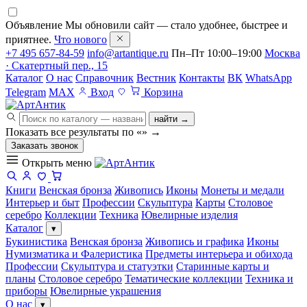
Объявление
Мы обновили сайт — стало удобнее, быстрее и
приятнее.
Что нового
+7 495 657-84-59
info@artantique.ru
Пн–Пт 10:00–19:00
Москва
· Скатертный пер., 15
Каталог
О нас
Справочник
Вестник
Контакты
ВК
WhatsApp
Telegram
MAX
Вход
Корзина
найти →
Показать все результаты по «
»
→
Заказать звонок
Открыть меню
Книги
Венская бронза
Живопись
Иконы
Монеты и медали
Интерьер и быт
Профессии
Скульптура
Карты
Столовое
серебро
Коллекции
Техника
Ювелирные изделия
Каталог
▾
Букинистика
Венская бронза
Живопись и графика
Иконы
Нумизматика и Фалеристика
Предметы интерьера и обихода
Профессии
Скульптура и статуэтки
Старинные карты и
планы
Столовое серебро
Тематические коллекции
Техника и
приборы
Ювелирные украшения
О нас
▾