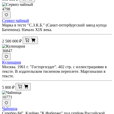
4798
Сервиз чайный
Марка в тесте "С.З.К.Б." (Санкт-петербургский завод купца
Батенина). Начало XIX века.
2 500 000
₽
36847
Кулинария
Москва. 1961 г. "Госторгиздат". 402 стр. с иллюстрациями в
тексте. В издательском тисненом переплете. Маргиналии в
тексте.
5 800
₽
10771
Чайница
Серебро 84". Клеймо "К.Фаберже" под гербом Российской