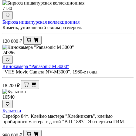
7130
Бирюза нишапурская коллекционная
Камень, уникальный своим размером.
120 000
₽
24386
Кинокамера "Panasonic M 3000"
"VHS Movie Camera NV-M3000". 1960-е годы.
18 200
₽
10540
Бульотка
Серебро 84*. Клеймо мастера "Хлебниковъ", клеймо
пробирного мастера с датой "В.П 1883". Экспертиза ГИМ.
990 000
₽