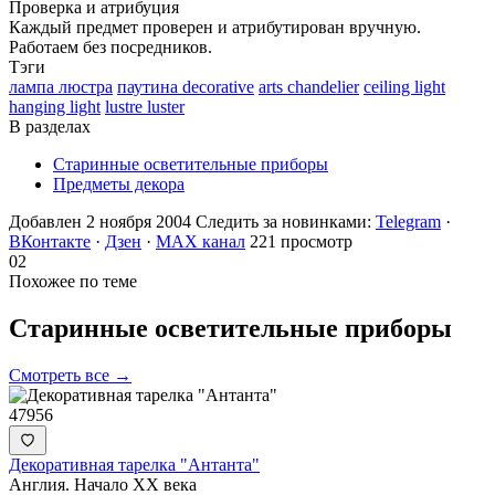
Проверка и атрибуция
Каждый предмет проверен и атрибутирован вручную.
Работаем без посредников.
Тэги
лампа люстра
паутина decorative
arts chandelier
ceiling light
hanging light
lustre luster
В разделах
Старинные осветительные приборы
Предметы декора
Добавлен 2 ноября 2004
Следить за новинками:
Telegram
·
ВКонтакте
·
Дзен
·
MAX канал
221 просмотр
02
Похожее по теме
Старинные осветительные
приборы
Смотреть все →
47956
Декоративная тарелка "Антанта"
Англия. Начало ХХ века