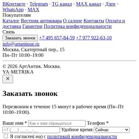
ВКонтакте
·
Telegram
·
TG канал
·
MAX канал
·
Дзен
·
WhatsApp
·
MAX
Покупателям
Каталог
Вестник антиквара
О салоне
Контакты
Оплата и
доставка
Гарантии
Политика конфиденциальности
Связь
+7 495 657-84-59
+7 977 922-63-10
Заказать звонок
info@artantique.ru
Москва, Скатертный пер., 15
Пн–Пт 10:00–19:00
© 2026 АртАнтик. Москва.
YA·METRIKA
Заказать
звонок
Перезвоним в течение 15 минут в рабочее время (Пн–Пт
10:00–19:00).
Ваше имя
*
Телефон
*
Удобное время
Я согласен(-на) с
политикой конфиденциальности