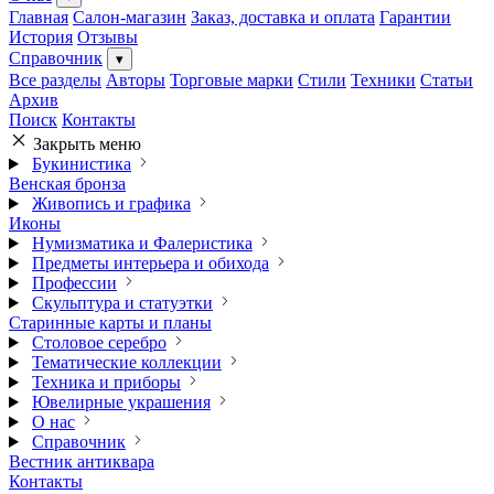
Главная
Салон-магазин
Заказ, доставка и оплата
Гарантии
История
Отзывы
Справочник
▾
Все разделы
Авторы
Торговые марки
Стили
Техники
Статьи
Архив
Поиск
Контакты
Закрыть меню
Букинистика
Венская бронза
Живопись и графика
Иконы
Нумизматика и Фалеристика
Предметы интерьера и обихода
Профессии
Скульптура и статуэтки
Старинные карты и планы
Столовое серебро
Тематические коллекции
Техника и приборы
Ювелирные украшения
О нас
Справочник
Вестник антиквара
Контакты