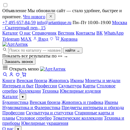
Объявление
Мы обновили сайт — стало удобнее, быстрее и
приятнее.
Что нового
+7 495 657-84-59
info@artantique.ru
Пн–Пт 10:00–19:00
Москва
· Скатертный пер., 15
Каталог
О нас
Справочник
Вестник
Контакты
ВК
WhatsApp
Telegram
MAX
Вход
Корзина
найти →
Показать все результаты по «
»
→
Заказать звонок
Открыть меню
Книги
Венская бронза
Живопись
Иконы
Монеты и медали
Интерьер и быт
Профессии
Скульптура
Карты
Столовое
серебро
Коллекции
Техника
Ювелирные изделия
Каталог
▾
Букинистика
Венская бронза
Живопись и графика
Иконы
Нумизматика и Фалеристика
Предметы интерьера и обихода
Профессии
Скульптура и статуэтки
Старинные карты и
планы
Столовое серебро
Тематические коллекции
Техника и
приборы
Ювелирные украшения
О нас
▾