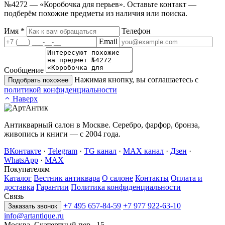
№4272 — «Коробочка для перьев». Оставьте контакт —
подберём похожие предметы из наличия или поиска.
Имя
*
Телефон
Email
Сообщение
Нажимая кнопку, вы соглашаетесь с
Подобрать похожее
политикой конфиденциальности
Наверх
Антикварный салон в Москве. Серебро, фарфор, бронза,
живопись и книги — с 2004 года.
ВКонтакте
·
Telegram
·
TG канал
·
MAX канал
·
Дзен
·
WhatsApp
·
MAX
Покупателям
Каталог
Вестник антиквара
О салоне
Контакты
Оплата и
доставка
Гарантии
Политика конфиденциальности
Связь
+7 495 657-84-59
+7 977 922-63-10
Заказать звонок
info@artantique.ru
Москва, Скатертный пер., 15