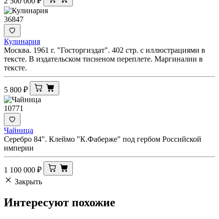
2 500 000
₽
36847
Кулинария
Москва. 1961 г. "Госторгиздат". 402 стр. с иллюстрациями в
тексте. В издательском тисненом переплете. Маргиналии в
тексте.
5 800
₽
10771
Чайница
Серебро 84". Клеймо "К.Фаберже" под гербом Российской
империи
1 100 000
₽
Закрыть
Интересуют
похожие