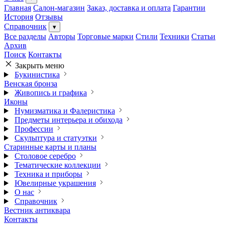
Главная
Салон-магазин
Заказ, доставка и оплата
Гарантии
История
Отзывы
Справочник
▾
Все разделы
Авторы
Торговые марки
Стили
Техники
Статьи
Архив
Поиск
Контакты
Закрыть меню
Букинистика
Венская бронза
Живопись и графика
Иконы
Нумизматика и Фалеристика
Предметы интерьера и обихода
Профессии
Скульптура и статуэтки
Старинные карты и планы
Столовое серебро
Тематические коллекции
Техника и приборы
Ювелирные украшения
О нас
Справочник
Вестник антиквара
Контакты