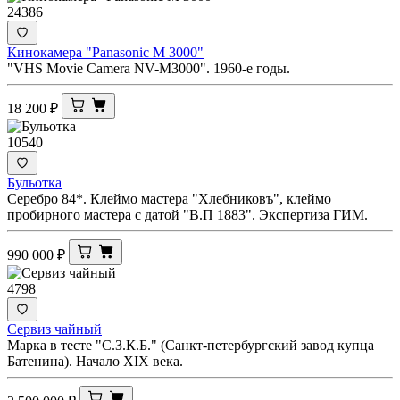
24386
Кинокамера "Panasonic M 3000"
"VHS Movie Camera NV-M3000". 1960-е годы.
18 200
₽
10540
Бульотка
Серебро 84*. Клеймо мастера "Хлебниковъ", клеймо
пробирного мастера с датой "В.П 1883". Экспертиза ГИМ.
990 000
₽
4798
Сервиз чайный
Марка в тесте "С.З.К.Б." (Санкт-петербургский завод купца
Батенина). Начало XIX века.