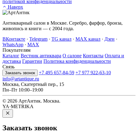
политикой конфиденциальности
Наверх
Антикварный салон в Москве. Серебро, фарфор, бронза,
живопись и книги — с 2004 года.
ВКонтакте
·
Telegram
·
TG канал
·
MAX канал
·
Дзен
·
WhatsApp
·
MAX
Покупателям
Каталог
Вестник антиквара
О салоне
Контакты
Оплата и
доставка
Гарантии
Политика конфиденциальности
Связь
+7 495 657-84-59
+7 977 922-63-10
Заказать звонок
info@artantique.ru
Москва, Скатертный пер., 15
Пн–Пт 10:00–19:00
© 2026 АртАнтик. Москва.
YA·METRIKA
Заказать
звонок