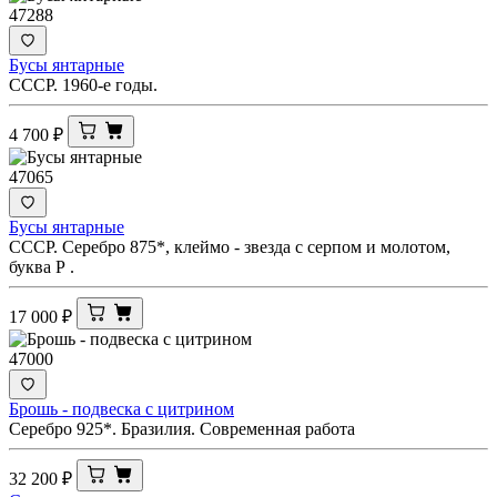
47288
Бусы янтарные
СССР. 1960-е годы.
4 700
₽
47065
Бусы янтарные
СССР. Серебро 875*, клеймо - звезда с серпом и молотом,
буква Р .
17 000
₽
47000
Брошь - подвеска с цитрином
Серебро 925*. Бразилия. Современная работа
32 200
₽