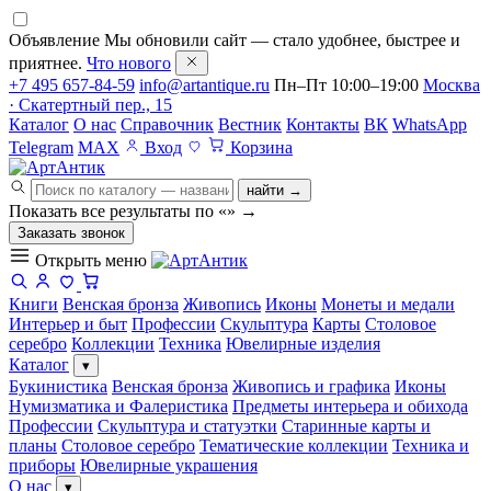
Объявление
Мы обновили сайт — стало удобнее, быстрее и
приятнее.
Что нового
+7 495 657-84-59
info@artantique.ru
Пн–Пт 10:00–19:00
Москва
· Скатертный пер., 15
Каталог
О нас
Справочник
Вестник
Контакты
ВК
WhatsApp
Telegram
MAX
Вход
Корзина
найти →
Показать все результаты по «
»
→
Заказать звонок
Открыть меню
Книги
Венская бронза
Живопись
Иконы
Монеты и медали
Интерьер и быт
Профессии
Скульптура
Карты
Столовое
серебро
Коллекции
Техника
Ювелирные изделия
Каталог
▾
Букинистика
Венская бронза
Живопись и графика
Иконы
Нумизматика и Фалеристика
Предметы интерьера и обихода
Профессии
Скульптура и статуэтки
Старинные карты и
планы
Столовое серебро
Тематические коллекции
Техника и
приборы
Ювелирные украшения
О нас
▾