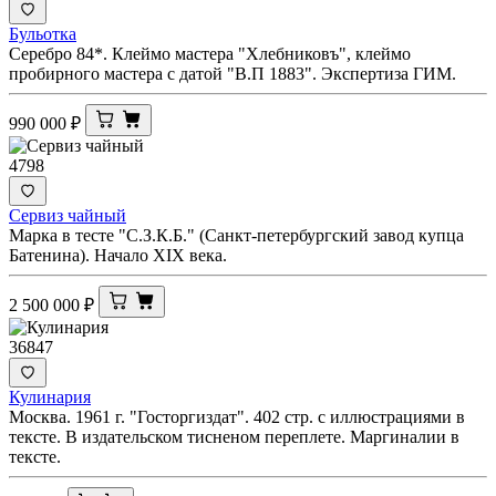
Бульотка
Серебро 84*. Клеймо мастера "Хлебниковъ", клеймо
пробирного мастера с датой "В.П 1883". Экспертиза ГИМ.
990 000
₽
4798
Сервиз чайный
Марка в тесте "С.З.К.Б." (Санкт-петербургский завод купца
Батенина). Начало XIX века.
2 500 000
₽
36847
Кулинария
Москва. 1961 г. "Госторгиздат". 402 стр. с иллюстрациями в
тексте. В издательском тисненом переплете. Маргиналии в
тексте.