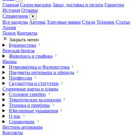
Главная
Салон-магазин
Заказ, доставка и оплата
Гарантии
История
Отзывы
Справочник
▾
Все разделы
Авторы
Торговые марки
Стили
Техники
Статьи
Архив
Поиск
Контакты
Закрыть меню
Букинистика
Венская бронза
Живопись и графика
Иконы
Нумизматика и Фалеристика
Предметы интерьера и обихода
Профессии
Скульптура и статуэтки
Старинные карты и планы
Столовое серебро
Тематические коллекции
Техника и приборы
Ювелирные украшения
О нас
Справочник
Вестник антиквара
Контакты