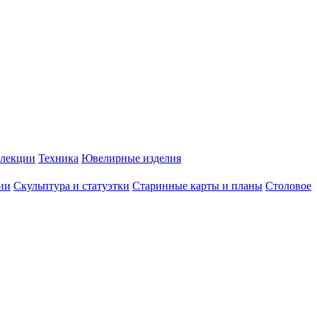
лекции
Техника
Ювелирные изделия
ии
Скульптура и статуэтки
Старинные карты и планы
Столовое