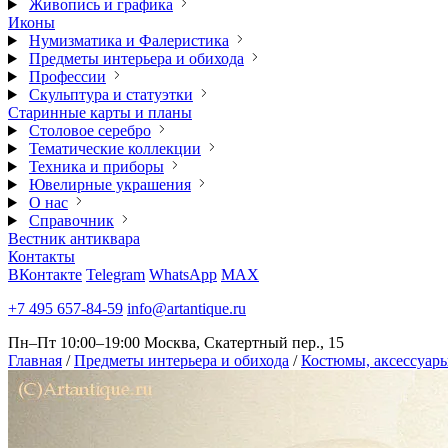
Живопись и графика
Иконы
Нумизматика и Фалеристика
Предметы интерьера и обихода
Профессии
Скульптура и статуэтки
Старинные карты и планы
Столовое серебро
Тематические коллекции
Техника и приборы
Ювелирные украшения
О нас
Справочник
Вестник антиквара
Контакты
ВКонтакте
Telegram
WhatsApp
MAX
+7 495 657-84-59
info@artantique.ru
Пн–Пт 10:00–19:00
Москва, Скатертный пер., 15
Главная
/
Предметы интерьера и обихода
/
Костюмы, аксессуары