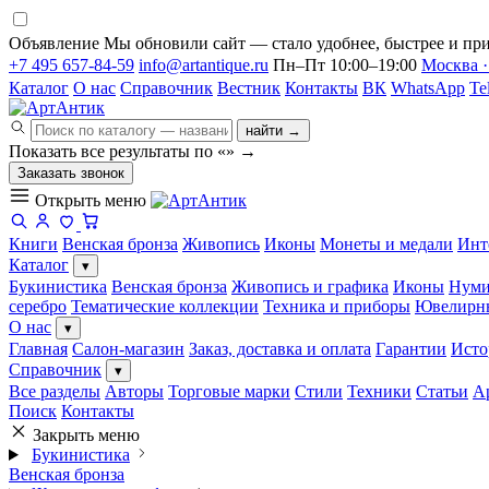
Объявление
Мы обновили сайт — стало удобнее, быстрее и при
+7 495 657-84-59
info@artantique.ru
Пн–Пт 10:00–19:00
Москва ·
Каталог
О нас
Справочник
Вестник
Контакты
ВК
WhatsApp
Te
найти →
Показать все результаты по «
»
→
Заказать звонок
Открыть меню
Книги
Венская бронза
Живопись
Иконы
Монеты и медали
Инт
Каталог
▾
Букинистика
Венская бронза
Живопись и графика
Иконы
Нуми
серебро
Тематические коллекции
Техника и приборы
Ювелирн
О нас
▾
Главная
Салон-магазин
Заказ, доставка и оплата
Гарантии
Исто
Справочник
▾
Все разделы
Авторы
Торговые марки
Стили
Техники
Статьи
А
Поиск
Контакты
Закрыть меню
Букинистика
Венская бронза