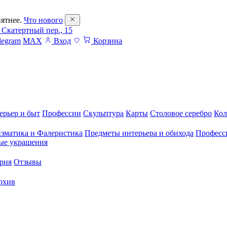
ятнее.
Что нового
 Скатертный пер., 15
legram
MAX
Вход
Корзина
ерьер и быт
Профессии
Скульптура
Карты
Столовое серебро
Кол
зматика и Фалеристика
Предметы интерьера и обихода
Професс
ые украшения
рия
Отзывы
рхив