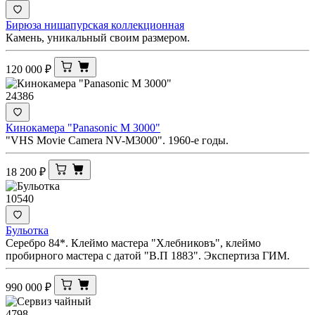
Бирюза нишапурская коллекционная
Камень, уникальный своим размером.
120 000
₽
24386
Кинокамера "Panasonic M 3000"
"VHS Movie Camera NV-M3000". 1960-е годы.
18 200
₽
10540
Бульотка
Серебро 84*. Клеймо мастера "Хлебниковъ", клеймо
пробирного мастера с датой "В.П 1883". Экспертиза ГИМ.
990 000
₽
4798