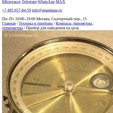
ВКонтакте
Telegram
WhatsApp
MAX
+7 495 657-84-59
info@artantique.ru
Пн–Пт 10:00–19:00
Москва, Скатертный пер., 15
Главная
/
Техника и приборы
/
Компасы, барометры,
термометры
/
Прибор для наведения на цель