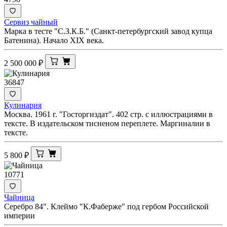
Сервиз чайный
Марка в тесте "С.З.К.Б." (Санкт-петербургский завод купца
Батенина). Начало XIX века.
2 500 000
₽
36847
Кулинария
Москва. 1961 г. "Госторгиздат". 402 стр. с иллюстрациями в
тексте. В издательском тисненом переплете. Маргиналии в
тексте.
5 800
₽
10771
Чайница
Серебро 84". Клеймо "К.Фаберже" под гербом Российской
империи