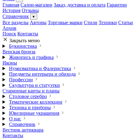
Главная
Салон-магазин
Заказ, доставка и оплата
Гарантии
История
Отзывы
Справочник
▾
Все разделы
Авторы
Торговые марки
Стили
Техники
Статьи
Архив
Поиск
Контакты
Закрыть меню
Букинистика
Венская бронза
Живопись и графика
Иконы
Нумизматика и Фалеристика
Предметы интерьера и обихода
Профессии
Скульптура и статуэтки
Старинные карты и планы
Столовое серебро
Тематические коллекции
Техника и приборы
Ювелирные украшения
О нас
Справочник
Вестник антиквара
Контакты