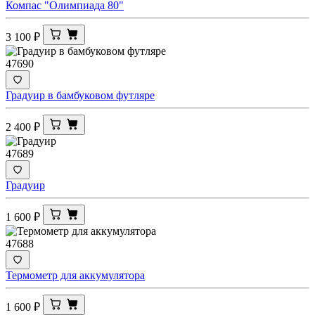
Компас "Олимпиада 80"
3 100
₽
47690
Градуир в бамбуковом футляре
2 400
₽
47689
Градуир
1 600
₽
47688
Термометр для аккумулятора
1 600
₽