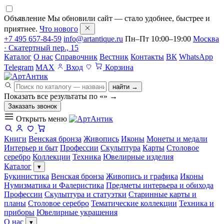
Объявление
Мы обновили сайт — стало удобнее, быстрее и
приятнее.
Что нового
+7 495 657-84-59
info@artantique.ru
Пн–Пт 10:00–19:00
Москва
· Скатертный пер., 15
Каталог
О нас
Справочник
Вестник
Контакты
ВК
WhatsApp
Telegram
MAX
Вход
Корзина
найти →
Показать все результаты по «
»
→
Заказать звонок
Открыть меню
Книги
Венская бронза
Живопись
Иконы
Монеты и медали
Интерьер и быт
Профессии
Скульптура
Карты
Столовое
серебро
Коллекции
Техника
Ювелирные изделия
Каталог
▾
Букинистика
Венская бронза
Живопись и графика
Иконы
Нумизматика и Фалеристика
Предметы интерьера и обихода
Профессии
Скульптура и статуэтки
Старинные карты и
планы
Столовое серебро
Тематические коллекции
Техника и
приборы
Ювелирные украшения
О нас
▾